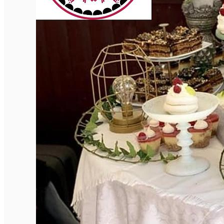
Închirieri de biciclete
English