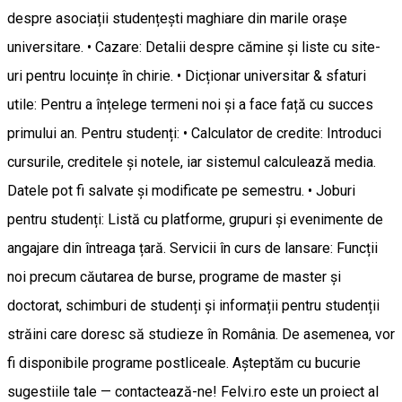
despre asociații studențești maghiare din marile orașe
universitare. • Cazare: Detalii despre cămine și liste cu site-
uri pentru locuințe în chirie. • Dicționar universitar & sfaturi
utile: Pentru a înțelege termeni noi și a face față cu succes
primului an. Pentru studenți: • Calculator de credite: Introduci
cursurile, creditele și notele, iar sistemul calculează media.
Datele pot fi salvate și modificate pe semestru. • Joburi
pentru studenți: Listă cu platforme, grupuri și evenimente de
angajare din întreaga țară. Servicii în curs de lansare: Funcții
noi precum căutarea de burse, programe de master și
doctorat, schimburi de studenți și informații pentru studenții
străini care doresc să studieze în România. De asemenea, vor
fi disponibile programe postliceale. Așteptăm cu bucurie
sugestiile tale — contactează-ne! Felvi.ro este un proiect al