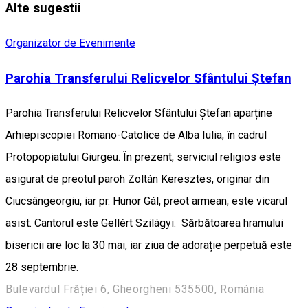
Alte sugestii
Organizator de Evenimente
Parohia Transferului Relicvelor Sfântului Ștefan
Parohia Transferului Relicvelor Sfântului Ștefan aparține
Arhiepiscopiei Romano-Catolice de Alba Iulia, în cadrul
Protopopiatului Giurgeu. În prezent, serviciul religios este
asigurat de preotul paroh Zoltán Keresztes, originar din
Ciucsângeorgiu, iar pr. Hunor Gál, preot armean, este vicarul
asist. Cantorul este Gellért Szilágyi. Sărbătoarea hramului
bisericii are loc la 30 mai, iar ziua de adorație perpetuă este
28 septembrie.
Bulevardul Frăției 6, Gheorgheni 535500, Románia