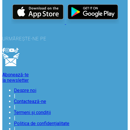
URMĂREȘTE-NE PE
Abonează-te
la newsletter
Despre noi
|
Contactează-ne
|
Termeni și condiții
|
Politica de confidențialitate
|