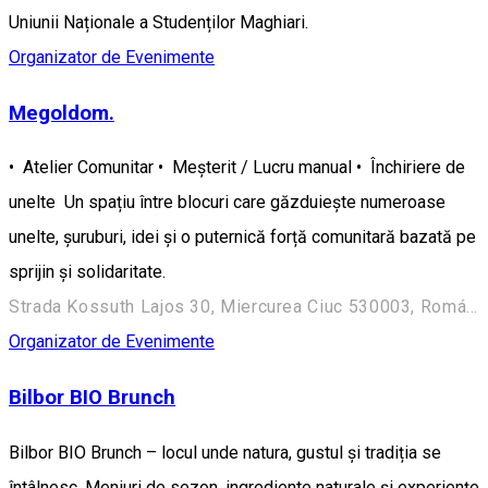
Uniunii Naționale a Studenților Maghiari.
Organizator de Evenimente
Megoldom.
• Atelier Comunitar • Meșterit / Lucru manual • Închiriere de
unelte Un spațiu între blocuri care găzduiește numeroase
unelte, șuruburi, idei și o puternică forță comunitară bazată pe
sprijin și solidaritate.
Strada Kossuth Lajos 30, Miercurea Ciuc 530003, Románia
Organizator de Evenimente
Bilbor BIO Brunch
Bilbor BIO Brunch – locul unde natura, gustul și tradiția se
întâlnesc. Meniuri de sezon, ingrediente naturale și experiențe