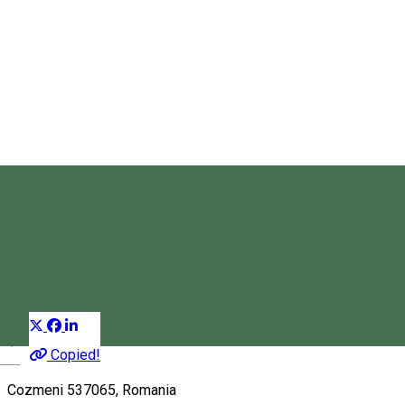
Asociația Csíkkozmásért
Organizator de Evenimente
Distribuie
Copied!
Magyar
Cozmeni 537065, Romania