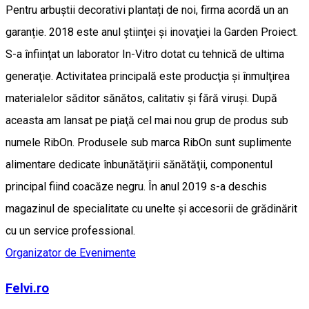
Pentru arbuștii decorativi plantați de noi, firma acordă un an
garanție. 2018 este anul ştiinţei şi inovaţiei la Garden Proiect.
S-a înfiinţat un laborator In-Vitro dotat cu tehnică de ultima
generaţie. Activitatea principală este producţia şi înmulţirea
materialelor săditor sănătos, calitativ şi fără viruşi. După
aceasta am lansat pe piaţă cel mai nou grup de produs sub
numele RibOn. Produsele sub marca RibOn sunt suplimente
alimentare dedicate înbunătăţirii sănătăţii, componentul
principal fiind coacăze negru. În anul 2019 s-a deschis
magazinul de specialitate cu unelte şi accesorii de grădinărit
cu un service professional.
Organizator de Evenimente
Felvi.ro