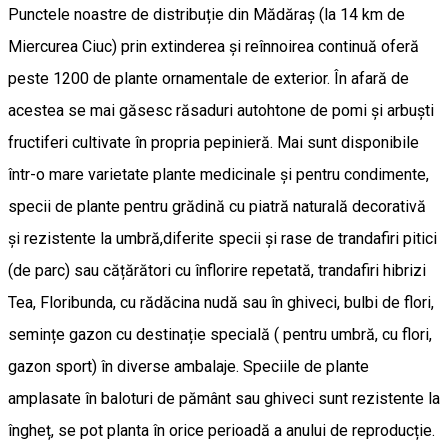
Punctele noastre de distribuție din Mădăraș (la 14 km de
Miercurea Ciuc) prin extinderea și reînnoirea continuă oferă
peste 1200 de plante ornamentale de exterior. În afară de
acestea se mai găsesc răsaduri autohtone de pomi și arbuști
fructiferi cultivate în propria pepinieră. Mai sunt disponibile
într-o mare varietate plante medicinale și pentru condimente,
specii de plante pentru grădină cu piatră naturală decorativă
și rezistente la umbră,diferite specii și rase de trandafiri pitici
(de parc) sau cățărători cu înflorire repetată, trandafiri hibrizi
Tea, Floribunda, cu rădăcina nudă sau în ghiveci, bulbi de flori,
semințe gazon cu destinație specială ( pentru umbră, cu flori,
gazon sport) în diverse ambalaje. Speciile de plante
amplasate în baloturi de pământ sau ghiveci sunt rezistente la
îngheț, se pot planta în orice perioadă a anului de reproducție.