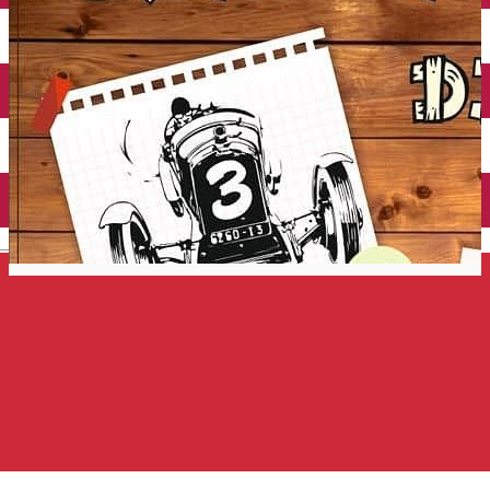
Închirieri auto
Închirieri de biciclete
English