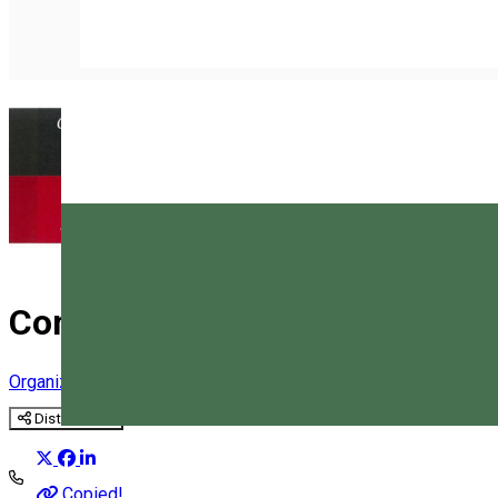
Comuna Tușnad
Organizator de Evenimente
Distribuie
Magyar
Copied!