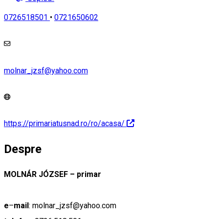
0726518501
•
0721650602
molnar_jzsf@yahoo.com
https://primariatusnad.ro/ro/acasa/
Despre
MOLNÁR JÓZSEF – primar
e
–
mail
: molnar_jzsf@yahoo.com