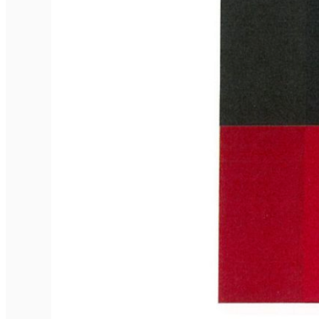
Închirieri de biciclete
English