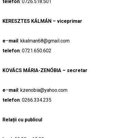
telefon
: 0726.518.501
KERESZTES KÁLMÁN – viceprimar
e
–
mail
: kkalman68@gmail.com
telefon
: 0721.650.602
KOVÁCS MÁRIA-ZENÓBIA – secretar
e
–
mail
: kzenobia@yahoo.com
telefon
: 0266.334.235
Relații cu publicul