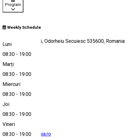
Program
Weekly Schedule
Piața Városháza 6, Odorheiu Secuiesc 535600, Romania
Luni
08:30
-
19:00
Marți
Hartă
08:30
-
19:00
Miercuri
08:30
-
19:00
0755 748 765
Joi
08:30
-
19:00
Vineri
info@igaziharmonia.ro
08:30
-
19:00