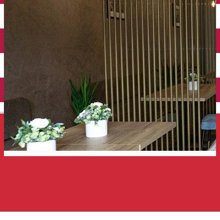
Închirieri auto
Închirieri de biciclete
English