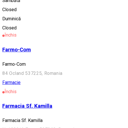
Sâmbătă
Closed
Alte sugestii
Duminică
Farmacie
Closed
Închis
Farmo-Com
Farmo-Com
84 Ocland 537225, Romania
Farmacie
Închis
Farmacia Sf. Kamilla
Farmacia Sf. Kamilla