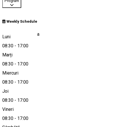
Program
Weekly Schedule
Ditrău 25, Romania
Luni
08:30
-
17:00
Marți
Hartă
08:30
-
17:00
Miercuri
08:30
-
17:00
0266-353161
Joi
08:30
-
17:00
Despre
Vineri
08:30
-
17:00
Farmacia Diafarm