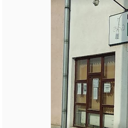
Închirieri de biciclete
English