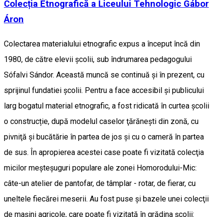
Colecția Etnografică a Liceului Tehnologic Gábor
Áron
Colectarea materialului etnografic expus a început încă din
1980, de către elevii şcolii, sub îndrumarea pedagogului
Sófalvi Sándor. Această muncă se continuă şi în prezent, cu
sprijinul fundatiei şcolii. Pentru a face accesibil şi publicului
larg bogatul material etnografic, a fost ridicată în curtea şcolii
o construcție, după modelul caselor ţărăneşti din zonă, cu
pivniţă şi bucătărie în partea de jos și cu o cameră în partea
de sus. În apropierea acestei case poate fi vizitată colecţia
micilor meşteşuguri populare ale zonei Homorodului-Mic:
câte-un atelier de pantofar, de tâmplar - rotar, de fierar, cu
uneltele fiecărei meserii. Au fost puse şi bazele unei colecţii
de maşini agricole, care poate fi vizitată în grădina şcolii: