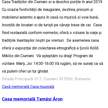
Casa Tradițiilor din Ciumani si-a deschis porțile în anul 2019.
Cu ocazia festivității de inaugurare, zestrea, precum și
mobilierul autentic a ajuns în casă cu muzică si voie bună,
însoțită de locatari si de turiști pe căruțe trase de cai. Casa
fiind restaurată conform normelor, oferă o viziune la viața și
tradițiile înaintașilor noștri pe vremuri. De asemenea casa
oferă o expoziție din colectarea etnografică a Școlii Köllő
Miklós din Ciumani. Vă așteptăm cu drag! Program de
vizitare: Marți, Joi: 14.00-16.00 Vă rugăm, să ne sunați ca să
vă putem oferi un tur ghidat.
Strada Principală 517, Ciumani 537050, Romania
Casă memorială
Casa muzeală
Casa memorială Tamási Áron