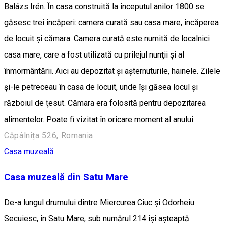
Balázs Irén. În casa construită la începutul anilor 1800 se
găsesc trei încăperi: camera curată sau casa mare, încăperea
de locuit şi cămara. Camera curată este numită de localnici
casa mare, care a fost utilizată cu prilejul nunţii şi al
înmormântării. Aici au depozitat şi aşternuturile, hainele. Zilele
şi-le petreceau în casa de locuit, unde îşi găsea locul şi
războiul de ţesut. Cămara era folosită pentru depozitarea
alimentelor. Poate fi vizitat în oricare moment al anului.
Căpâlnița 526, Romania
Casa muzeală
Casa muzeală din Satu Mare
De-a lungul drumului dintre Miercurea Ciuc și Odorheiu
Secuiesc, în Satu Mare, sub numărul 214 își așteaptă