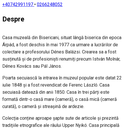
+40742991197
•
0266248052
Despre
Casa muzeală din Bisericani, situat lângă biserica din epoca
Árpád, a fost deschis în mai 1977 ca urmare a lucrărilor de
colectare a profesorului Dénes Balázsi. Crearea sa a fost
susținută și de profesioniști renumiți precum István Molnár,
Dénes Kovács sau Pál János.
Poarta secuiască la intrarea în muzeul popular este datat 22
iulie 1848 și a fost revendicat de Ferenc László. Casa
secuiasă datează din anii 1850. Casa în trei părți este
formată dintr-o casă mare (cameră), o casă mică (cameră
curată), o cameră și streașină de ardezie.
Colecția conține aproape șapte sute de articole și prezintă
tradițiile etnografice ale râului Upper Nyikó. Casa principală