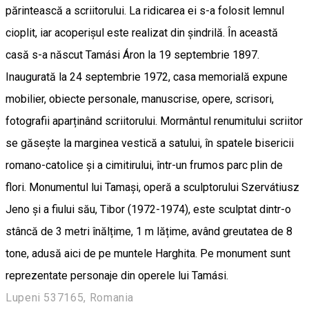
părintească a scriitorului. La ridicarea ei s-a folosit lemnul
cioplit, iar acoperișul este realizat din șindrilă. În această
casă s-a născut Tamási Áron la 19 septembrie 1897.
Inaugurată la 24 septembrie 1972, casa memorială expune
mobilier, obiecte personale, manuscrise, opere, scrisori,
fotografii aparținând scriitorului. Mormântul renumitului scriitor
se găsește la marginea vestică a satului, în spatele bisericii
romano-catolice și a cimitirului, într-un frumos parc plin de
flori. Monumentul lui Tamași, operă a sculptorului Szervátiusz
Jeno și a fiului său, Tibor (1972-1974), este sculptat dintr-o
stâncă de 3 metri înălțime, 1 m lățime, având greutatea de 8
tone, adusă aici de pe muntele Harghita. Pe monument sunt
reprezentate personaje din operele lui Tamási.
Lupeni 537165, Romania