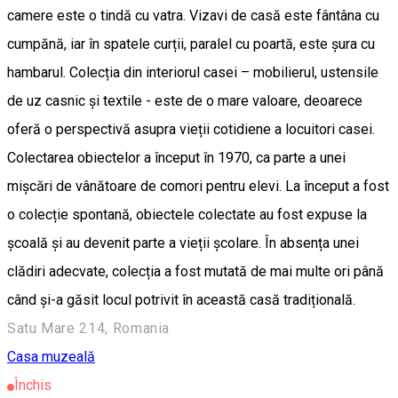
camere este o tindă cu vatra. Vizavi de casă este fântâna cu
cumpănă, iar în spatele curții, paralel cu poartă, este șura cu
hambarul. Colecția din interiorul casei – mobilierul, ustensile
de uz casnic și textile - este de o mare valoare, deoarece
oferă o perspectivă asupra vieții cotidiene a locuitori casei.
Colectarea obiectelor a început în 1970, ca parte a unei
mișcări de vânătoare de comori pentru elevi. La început a fost
o colecție spontană, obiectele colectate au fost expuse la
școală și au devenit parte a vieții școlare. În absența unei
clădiri adecvate, colecția a fost mutată de mai multe ori până
când și-a găsit locul potrivit în această casă tradițională.
Satu Mare 214, Romania
Casa muzeală
Închis