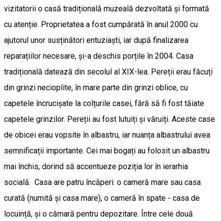
vizitatorii o casă tradițională muzeală dezvoltată și formată
cu atenție. Proprietatea a fost cumpărată în anul 2000 cu
ajutorul unor susținători entuziaști, iar după finalizarea
reparațiilor necesare, și-a deschis porțile în 2004. Casa
tradițională datează din secolul al XIX-lea. Pereții erau făcuți
din grinzi necioplite, în mare parte din grinzi oblice, cu
capetele încrucișate la colțurile casei, fără să fi fost tăiate
capetele grinzilor. Pereții au fost lutuiți și văruiți. Aceste case
de obicei erau vopsite în albastru, iar nuanța albastrului avea
semnificații importante. Cei mai bogați au folosit un albastru
mai închis, dorind să accentueze poziția lor în ierarhia
socială. Casa are patru încăperi: o cameră mare sau casa
curată (numită și casa mare), o cameră în spate - casa de
locuință, și o cămară pentru depozitare. Între cele două