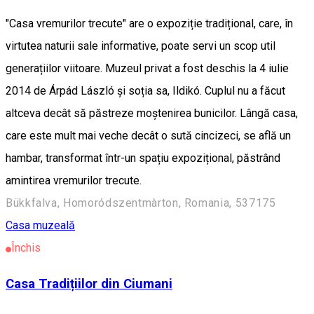
"Casa vremurilor trecute" are o expoziție tradițional, care, în
virtutea naturii sale informative, poate servi un scop util
generațiilor viitoare. Muzeul privat a fost deschis la 4 iulie
2014 de Árpád László și soția sa, Ildikó. Cuplul nu a făcut
altceva decât să păstreze moștenirea bunicilor. Lângă casa,
care este mult mai veche decât o sută cincizeci, se află un
hambar, transformat într-un spațiu expozițional, păstrând
amintirea vremurilor trecute.
Bükkfalva, Homoródszentmàrton, Romania, 537175
Casa muzeală
Închis
Casa Tradițiilor din Ciumani