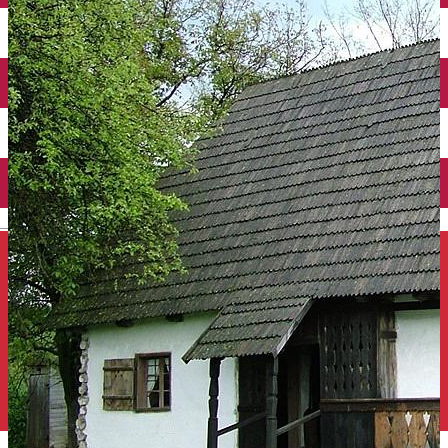
Închirieri auto
Închirieri de biciclete
English