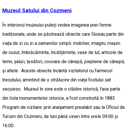
Muzeul Satului din Cozmeni
În interiorul muzeului puteți vedea imaginea unei ferme
tradiționale, unde se păstrează obiecte care făceau parte din
viața de zi cu zi a oamenilor simpli: mobilier, imagini, mașini
de cusut, îmbrăcăminte, încălțăminte, vase de lut, articole de
lemn, șaluri, țesători, covoare de cânepă, pieptene de cânepă,
și altele. Aceste obiecte încântă vizitatorul cu farmecul
trecutului, amintind de o strălucire din viața fostului sat
secuiesc. Muzeul în sine este o clădire istorică, face parte
din lista monumentelor istorice, a fost construită în 1883.
Program de vizitare: prin aranjament prealabil sau la Oficiul de
Turism din Cozmeni, de luni până vineri între orele 09:00 și
16:00.