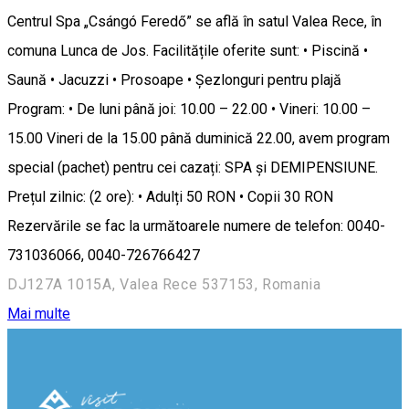
Centrul Spa „Csángó Feredő” se află în satul Valea Rece, în
comuna Lunca de Jos. Facilitățile oferite sunt: • Piscină •
Saună • Jacuzzi • Prosoape • Șezlonguri pentru plajă
Program: • De luni până joi: 10.00 – 22.00 • Vineri: 10.00 –
15.00 Vineri de la 15.00 până duminică 22.00, avem program
special (pachet) pentru cei cazați: SPA și DEMIPENSIUNE.
Prețul zilnic: (2 ore): • Adulți 50 RON • Copii 30 RON
Rezervările se fac la următoarele numere de telefon: 0040-
731036066, 0040-726766427
DJ127A 1015A, Valea Rece 537153, Romania
Mai multe