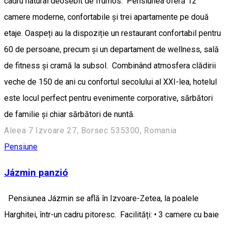
cadru natural deosebit de frumos. Pensiunea oferă 12
camere moderne, confortabile și trei apartamente pe două
etaje. Oaspeți au la dispoziție un restaurant confortabil pentru
60 de persoane, precum și un departament de wellness, sală
de fitness și cramă la subsol. Combinând atmosfera clădirii
veche de 150 de ani cu confortul secolului al XXI-lea, hotelul
este locul perfect pentru evenimente corporative, sărbători
de familie și chiar sărbători de nuntă.
Aleea 7 Izvoare 27, Borsec 535300, Romania
Pensiune
Jázmin panzió
Pensiunea Jázmin se află în Izvoare-Zetea, la poalele
Harghitei, într-un cadru pitoresc. Facilități: • 3 camere cu baie