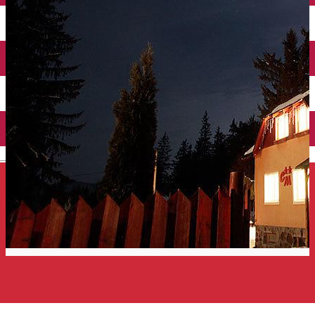
Închirieri auto
Închirieri de biciclete
English