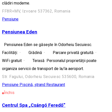
clădiri moderne.
FF8R+MV, Izvoare 537362, Romania
Pensiune
Pensiunea Eden
Pensiunea Eden se găsește în Odorheiu Secuiesc.
Facilități: · Grădină · Parcare privată gratuită ·
WiFi gratuit · Terasă Personalul proprietății poate
organiza servicii de transport de la/la aeroport.
Str. Fagului, Odorheiu Secuiesc 535600, Romania
Pensiune
Piscină, ștrand
Restaurant
Închis
Centrul Spa „Csángó Feredő”