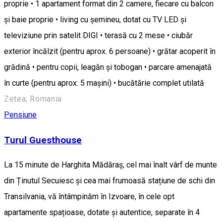
proprie • 1 apartament format din 2 camere, fiecare cu balcon
și baie proprie • living cu șemineu, dotat cu TV LED și
televiziune prin satelit DIGI • terasă cu 2 mese • ciubăr
exterior încălzit (pentru aprox. 6 persoane) • grătar acoperit în
grădină • pentru copii, leagăn și tobogan • parcare amenajată
în curte (pentru aprox. 5 mașini) • bucătărie complet utilată
Zetea, Romania
Pensiune
Turul Guesthouse
La 15 minute de Harghita Mădăraș, cel mai înalt vârf de munte
din Ținutul Secuiesc și cea mai frumoasă stațiune de schi din
Transilvania, vă întâmpinăm în Izvoare, în cele opt
apartamente spațioase, dotate și autentice, separate în 4