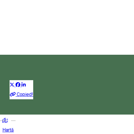
Casa Moldovan
Pensiune
Distribuie
Copied!
Izvoru Mureșului 537356, Romania
Magyar
Hartă