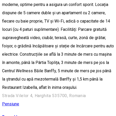
moderne, optime pentru a asigura un confort sporit. Locația
dispune de 5 camere duble și un apartament cu 2 camere,
fiecare cu baie proprie, TV și Wi-Fi, adică o capacitate de 14
locuri (cu 4 paturi suplimentare). Facilităţi: Parcare gratuită
supravegheată video, ciubăr, terasă, curte, zonă de grătar,
foișor, o grădină încăpătoare și stație de încărcare pentru auto
electrice. Construcțiile se află la 3 minute de mers cu mașina
în amonte, până la Pârtia Toplița, 3 minute de mers pe jos la
Centrul Wellness Băile Banffy, 5 minute de mers pe jos până
la ștrandul cu apă mezotermală Banffy și 1,5 km până la
Restaurant Izabella, aflat în inima orașului.
Strada Vilelor 4, Harghita 535700, Romania
Pensiune