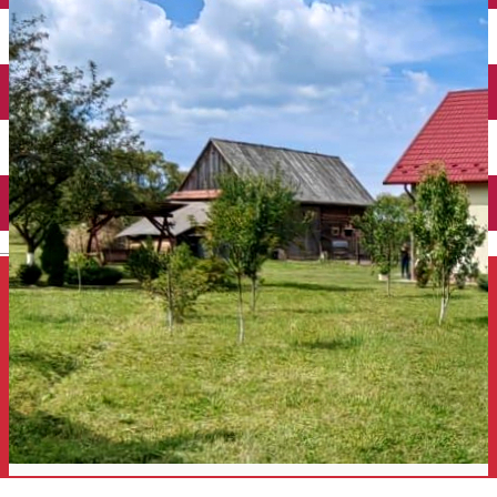
Închirieri auto
Închirieri de biciclete
English