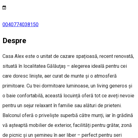
0040774038150
Despre
Casa Alex este o unitat de cazare spațioasă, recent renovată,
situată în localitatea Gălăuţaş – alegerea ideală pentru cei
care doresc liniște, aer curat de munte și o atmosferă
primitoare. Cu trei dormitoare luminoase, un living generos și
o baie confortabilă, această locuință oferă tot ce aveți nevoie
pentru un sejur relaxant în familie sau alături de prieteni.
Balconul oferă o priveliște superbă către munți, iar în grădină
vă așteaptă mobilier de exterior, facilități pentru grătar, zonă
de picnic și un șemineu în aer liber – perfect pentru seri