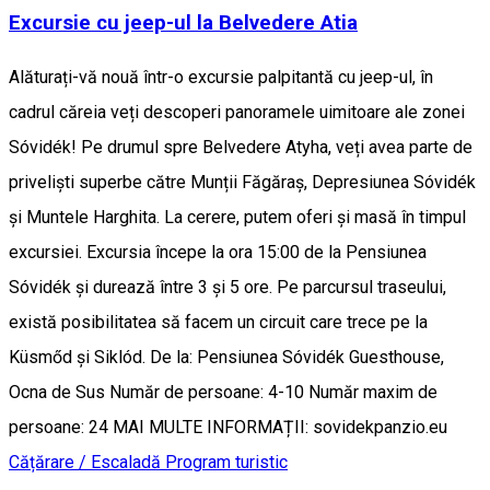
Excursie cu jeep-ul la Belvedere Atia
Alăturați-vă nouă într-o excursie palpitantă cu jeep-ul, în
cadrul căreia veți descoperi panoramele uimitoare ale zonei
Sóvidék! Pe drumul spre Belvedere Atyha, veți avea parte de
priveliști superbe către Munții Făgăraș, Depresiunea Sóvidék
și Muntele Harghita. La cerere, putem oferi și masă în timpul
excursiei. Excursia începe la ora 15:00 de la Pensiunea
Sóvidék și durează între 3 și 5 ore. Pe parcursul traseului,
există posibilitatea să facem un circuit care trece pe la
Küsmőd și Siklód. De la: Pensiunea Sóvidék Guesthouse,
Ocna de Sus Număr de persoane: 4-10 Număr maxim de
persoane: 24 MAI MULTE INFORMAȚII: sovidekpanzio.eu
Cățărare / Escaladă
Program turistic