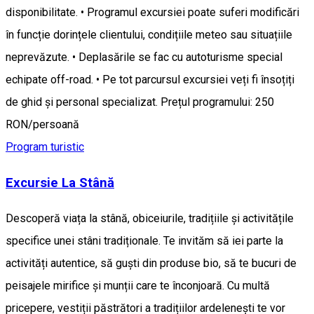
disponibilitate. • Programul excursiei poate suferi modificări
în funcție dorințele clientului, condițiile meteo sau situațiile
neprevăzute. • Deplasările se fac cu autoturisme special
echipate off-road. • Pe tot parcursul excursiei veți fi însoțiți
de ghid și personal specializat. Prețul programului: 250
RON/persoană
Program turistic
Excursie La Stână
Descoperă viața la stână, obiceiurile, tradițiile și activitățile
specifice unei stâni tradiționale. Te invităm să iei parte la
activități autentice, să guști din produse bio, să te bucuri de
peisajele mirifice și munții care te înconjoară. Cu multă
pricepere, vestiții păstrători a tradițiilor ardelenești te vor