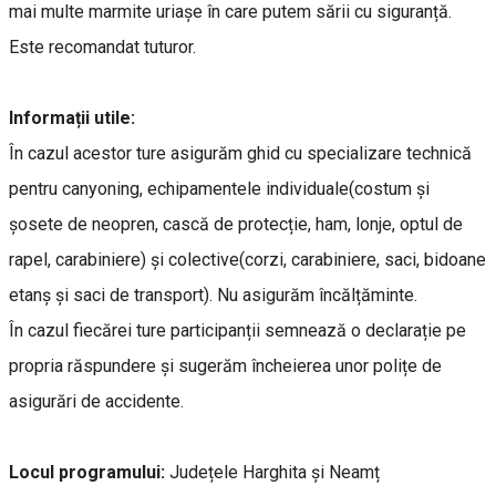
mai multe marmite uriașe în care putem sării cu siguranță.
Este recomandat tuturor.
Informații utile:
În cazul acestor ture asigurăm ghid cu specializare technică
pentru canyoning, echipamentele individuale(costum și
șosete de neopren, cască de protecție, ham, lonje, optul de
rapel, carabiniere) și colective(corzi, carabiniere, saci, bidoane
etanș și saci de transport). Nu asigurăm încălțăminte.
În cazul fiecărei ture participanții semnează o declarație pe
propria răspundere și sugerăm încheierea unor polițe de
asigurări de accidente.
Locul programului:
Județele Harghita și Neamț