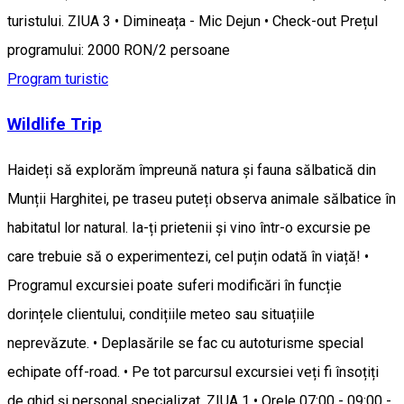
turistului. ZIUA 3 • Dimineața - Mic Dejun • Check-out Prețul
programului: 2000 RON/2 persoane
Program turistic
Wildlife Trip
Haideți să explorăm împreună natura și fauna sălbatică din
Munții Harghitei, pe traseu puteți observa animale sălbatice în
habitatul lor natural. Ia-ți prietenii și vino într-o excursie pe
care trebuie să o experimentezi, cel puțin odată în viață! •
Programul excursiei poate suferi modificări în funcție
dorințele clientului, condițiile meteo sau situațiile
neprevăzute. • Deplasările se fac cu autoturisme special
echipate off-road. • Pe tot parcursul excursiei veți fi însoțiți
de ghid și personal specializat. ZIUA 1 • Orele 07:00 - 09:00 -