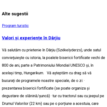
Alte sugestii
Program turistic
Valori și experiențe în Dârjiu
Vă salutăm cu prietenie în Dârjiu (Székelyderzs), unde satul
conviețuiește cu istoria, la poalele bisericii fortificate vechi de
800 de ani, parte a Patrimoniului Mondial UNESCO și, în
același timp, Hungarikum. Vă așteptăm cu drag să vă
bucurați de programele noastre speciale, de o zi: ·
prezentarea bisericii fortificate (se poate organiza și
degustare de slănină/șuncă) · tur cu tractorul sau cu jeepul pe
Drumul Valorilor (22 km) sau pe o porțiune a acestuia, care