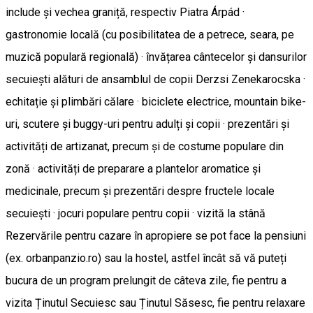
include și vechea graniță, respectiv Piatra Árpád ·
gastronomie locală (cu posibilitatea de a petrece, seara, pe
muzică populară regională) · învățarea cântecelor și dansurilor
secuiești alături de ansamblul de copii Derzsi Zenekarocska ·
echitație și plimbări călare · biciclete electrice, mountain bike-
uri, scutere și buggy-uri pentru adulți și copii · prezentări și
activități de artizanat, precum și de costume populare din
zonă · activități de preparare a plantelor aromatice și
medicinale, precum și prezentări despre fructele locale
secuiești · jocuri populare pentru copii · vizită la stână
Rezervările pentru cazare în apropiere se pot face la pensiuni
(ex. orbanpanzio.ro) sau la hostel, astfel încât să vă puteți
bucura de un program prelungit de câteva zile, fie pentru a
vizita Ținutul Secuiesc sau Ținutul Săsesc, fie pentru relaxare