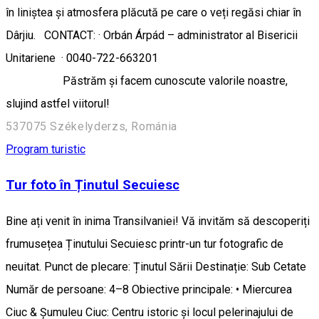
în liniștea și atmosfera plăcută pe care o veți regăsi chiar în
Dârjiu. CONTACT: · Orbán Árpád – administrator al Bisericii
Unitariene · 0040-722-663201
Păstrăm și facem cunoscute valorile noastre,
slujind astfel viitorul!
537075 Székelyderzs, Románia
Program turistic
Tur foto în Ținutul Secuiesc
Bine ați venit în inima Transilvaniei! Vă invităm să descoperiți
frumusețea Ținutului Secuiesc printr-un tur fotografic de
neuitat. Punct de plecare: Ținutul Sării Destinație: Sub Cetate
Număr de persoane: 4–8 Obiective principale: • Miercurea
Ciuc & Șumuleu Ciuc: Centru istoric și locul pelerinajului de