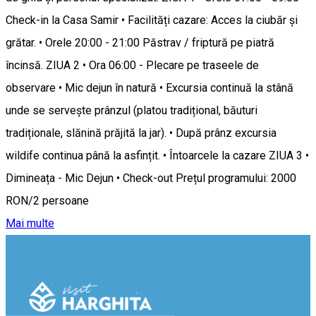
Check-in la Casa Samir • Facilități cazare: Acces la ciubăr și
grătar. • Orele 20:00 - 21:00 Păstrav / friptură pe piatră
încinsă. ZIUA 2 • Ora 06:00 - Plecare pe traseele de
observare • Mic dejun în natură • Excursia continuă la stână
unde se servește prânzul (platou tradițional, băuturi
tradiționale, slănină prăjită la jar). • După prânz excursia
wildife continua până la asfințit. • Întoarcele la cazare ZIUA 3 •
Dimineața - Mic Dejun • Check-out Prețul programului: 2000
RON/2 persoane
Mai multe