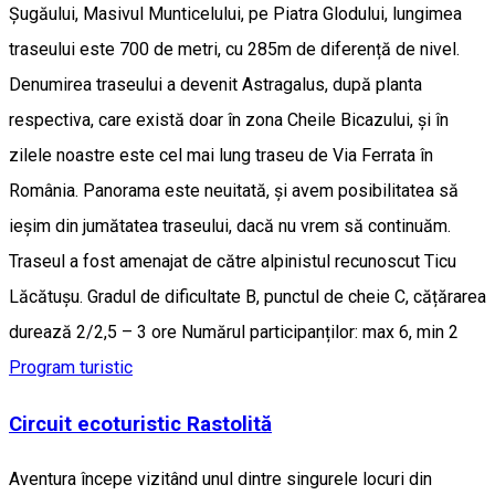
Șugăului, Masivul Munticelului, pe Piatra Glodului, lungimea
traseului este 700 de metri, cu 285m de diferență de nivel.
Denumirea traseului a devenit Astragalus, după planta
respectiva, care există doar în zona Cheile Bicazului, și în
zilele noastre este cel mai lung traseu de Via Ferrata în
România. Panorama este neuitată, și avem posibilitatea să
ieșim din jumătatea traseului, dacă nu vrem să continuăm.
Traseul a fost amenajat de către alpinistul recunoscut Ticu
Lăcătușu. Gradul de dificultate B, punctul de cheie C, cățărarea
durează 2/2,5 – 3 ore Numărul participanților: max 6, min 2
Program turistic
Circuit ecoturistic Rastolită
Aventura începe vizitând unul dintre singurele locuri din