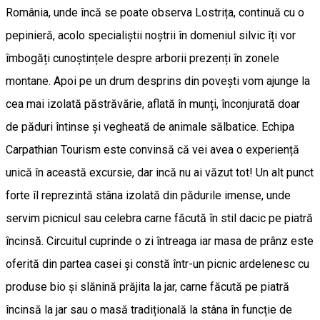
România, unde încă se poate observa Lostrița, continuă cu o
pepinieră, acolo specialiștii noștrii în domeniul silvic îți vor
îmbogăți cunoștințele despre arborii prezenți în zonele
montane. Apoi pe un drum desprins din povești vom ajunge la
cea mai izolată păstrăvărie, aflată în munți, înconjurată doar
de păduri întinse și vegheată de animale sălbatice. Echipa
Carpathian Tourism este convinsă că vei avea o experiență
unică în această excursie, dar incă nu ai văzut tot! Un alt punct
forte îl reprezintă stâna izolată din pădurile imense, unde
servim picnicul sau celebra carne făcută în stil dacic pe piatră
încinsă. Circuitul cuprinde o zi întreaga iar masa de prânz este
oferită din partea casei și constă într-un picnic ardelenesc cu
produse bio și slănină prăjita la jar, carne făcută pe piatră
încinsă la jar sau o masă tradițională la stâna în funcție de