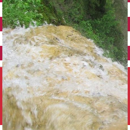
Închirieri auto
Închirieri de biciclete
English