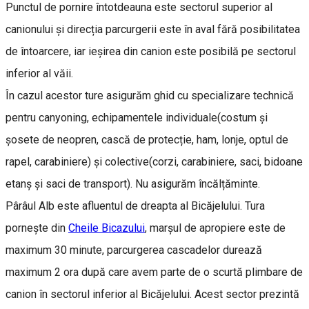
Punctul de pornire întotdeauna este sectorul superior al
canionului și direcția parcurgerii este în aval fără posibilitatea
de întoarcere, iar ieșirea din canion este posibilă pe sectorul
inferior al văii.
În cazul acestor ture asigurăm ghid cu specializare technică
pentru canyoning, echipamentele individuale(costum și
șosete de neopren, cască de protecție, ham, lonje, optul de
rapel, carabiniere) și colective(corzi, carabiniere, saci, bidoane
etanș și saci de transport). Nu asigurăm încălțăminte.
Pârâul Alb este afluentul de dreapta al Bicăjelului. Tura
pornește din
Cheile Bicazului
, marșul de apropiere este de
maximum 30 minute, parcurgerea cascadelor durează
maximum 2 ora după care avem parte de o scurtă plimbare de
canion în sectorul inferior al Bicăjelului. Acest sector prezintă