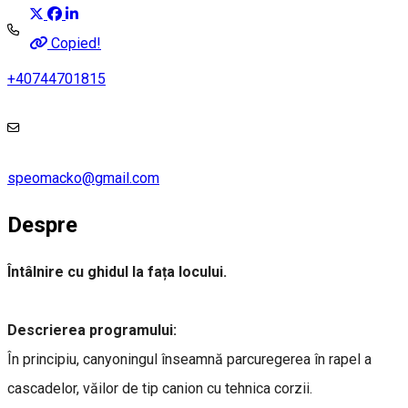
Copied!
+40744701815
speomacko@gmail.com
Despre
Întâlnire cu ghidul la fața locului.
Descrierea programului:
În principiu, canyoningul înseamnă parcuregerea în rapel a
cascadelor, văilor de tip canion cu tehnica corzii.