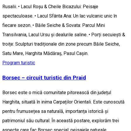
Rusalii. • Lacul Roșu & Cheile Bicazului: Peisaje
spectaculoase. • Lacul Sfânta Ana: Un lac vulcanic unic în
fiecare sezon. • Băile Seiche & Sovata: Parcul Mini
Transilvania, Lacul Ursu și dealurile saline. • Porți secuiești &
troițe: Sculpturi tradiționale din zone precum Băile Seiche,
Satu Mare, Harghita Mădăraș, Pasul Caşin.
Program turistic
Borsec – circuit turistic din Praid
Borsec este o mică comunitate pitorească din județul
Harghita, situată în inima Carpaților Orientali. Este cunoscută
pentru frumusețea sa naturală, importanța istorică și
patrimoniul său cultural. În această postare, explorăm trei
aspecte care fac Borsec special: peisajele naturale,