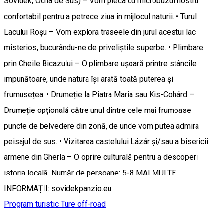
Sóvidék, Ocna de Sus) – Vom pleca cu microbuzul nostru
confortabil pentru a petrece ziua în mijlocul naturii. • Turul
Lacului Roșu – Vom explora traseele din jurul acestui lac
misterios, bucurându-ne de priveliștile superbe. • Plimbare
prin Cheile Bicazului – O plimbare ușoară printre stâncile
impunătoare, unde natura își arată toată puterea și
frumusețea. • Drumeție la Piatra Maria sau Kis-Cohárd –
Drumeție opțională către unul dintre cele mai frumoase
puncte de belvedere din zonă, de unde vom putea admira
peisajul de sus. • Vizitarea castelului Lázár și/sau a bisericii
armene din Gherla – O oprire culturală pentru a descoperi
istoria locală. Număr de persoane: 5-8 MAI MULTE
INFORMAȚII: sovidekpanzio.eu
Program turistic
Ture off-road