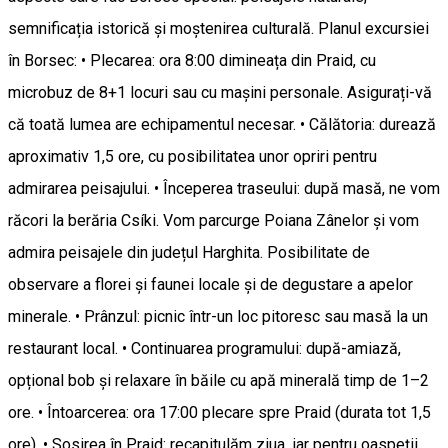
semnificația istorică și moștenirea culturală. Planul excursiei
în Borsec: • Plecarea: ora 8:00 dimineața din Praid, cu
microbuz de 8+1 locuri sau cu mașini personale. Asigurați-vă
că toată lumea are echipamentul necesar. • Călătoria: durează
aproximativ 1,5 ore, cu posibilitatea unor opriri pentru
admirarea peisajului. • Începerea traseului: după masă, ne vom
răcori la berăria Csíki. Vom parcurge Poiana Zânelor și vom
admira peisajele din județul Harghita. Posibilitate de
observare a florei și faunei locale și de degustare a apelor
minerale. • Prânzul: picnic într-un loc pitoresc sau masă la un
restaurant local. • Continuarea programului: după-amiază,
opțional bob și relaxare în băile cu apă minerală timp de 1–2
ore. • Întoarcerea: ora 17:00 plecare spre Praid (durata tot 1,5
ore). • Sosirea în Praid: recapitulăm ziua, iar pentru oaspeții