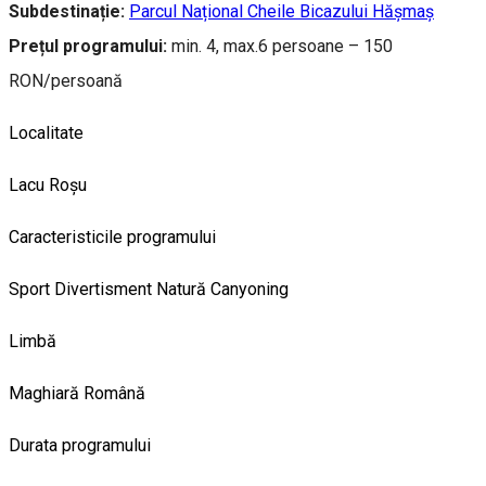
Subdestinație:
Parcul Național Cheile Bicazului Hășmaș
Prețul programului:
min. 4, max.6 persoane – 150
RON/persoană
Localitate
Lacu Roșu
Caracteristicile programului
Sport
Divertisment
Natură
Canyoning
Limbă
Maghiară
Română
Durata programului