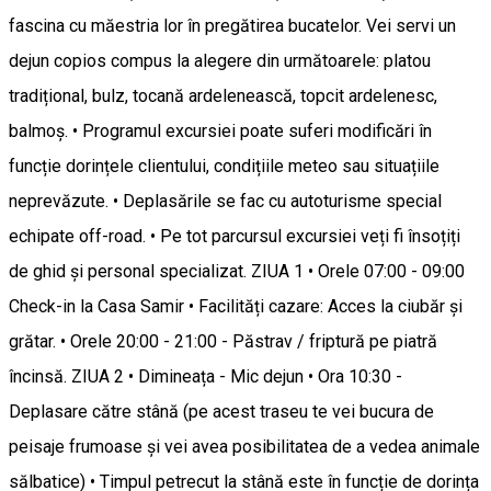
fascina cu măestria lor în pregătirea bucatelor. Vei servi un
dejun copios compus la alegere din următoarele: platou
tradițional, bulz, tocană ardelenească, topcit ardelenesc,
balmoș. • Programul excursiei poate suferi modificări în
funcție dorințele clientului, condițiile meteo sau situațiile
neprevăzute. • Deplasările se fac cu autoturisme special
echipate off-road. • Pe tot parcursul excursiei veți fi însoțiți
de ghid și personal specializat. ZIUA 1 • Orele 07:00 - 09:00
Check-in la Casa Samir • Facilități cazare: Acces la ciubăr și
grătar. • Orele 20:00 - 21:00 - Păstrav / friptură pe piatră
încinsă. ZIUA 2 • Dimineața - Mic dejun • Ora 10:30 -
Deplasare către stână (pe acest traseu te vei bucura de
peisaje frumoase și vei avea posibilitatea de a vedea animale
sălbatice) • Timpul petrecut la stână este în funcție de dorința