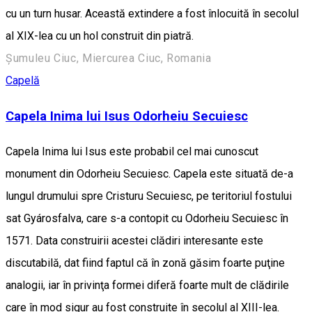
cu un turn husar. Această extindere a fost înlocuită în secolul
al XIX-lea cu un hol construit din piatră.
Șumuleu Ciuc, Miercurea Ciuc, Romania
Capelă
Capela Inima lui Isus Odorheiu Secuiesc
Capela Inima lui Isus este probabil cel mai cunoscut
monument din Odorheiu Secuiesc. Capela este situată de-a
lungul drumului spre Cristuru Secuiesc, pe teritoriul fostului
sat Gyárosfalva, care s-a contopit cu Odorheiu Secuiesc în
1571. Data construirii acestei clădiri interesante este
discutabilă, dat fiind faptul că în zonă găsim foarte puţine
analogii, iar în privinţa formei diferă foarte mult de clădirile
care în mod sigur au fost construite în secolul al XIII-lea.