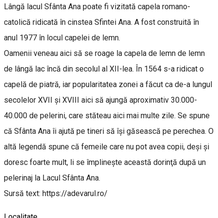
Lângă lacul Sfânta Ana poate fi vizitată capela romano-
catolică ridicată în cinstea Sfintei Ana. A fost construită în
anul 1977 în locul capelei de lemn.
Oamenii veneau aici să se roage la capela de lemn de lemn
de lângă lac încă din secolul al XII-lea. În 1564 s-a ridicat o
capelă de piatră, iar popularitatea zonei a făcut ca de-a lungul
secolelor XVII şi XVIII aici să ajungă aproximativ 30.000-
40.000 de pelerini, care stăteau aici mai multe zile. Se spune
că Sfânta Ana îi ajută pe tineri să îşi găsească pe perechea. O
altă legendă spune că femeile care nu pot avea copii, deşi şi
doresc foarte mult, li se împlineşte această dorinţă după un
pelerinaj la Lacul Sfânta Ana.
Sursă text: https://adevarul.ro/
Localitate