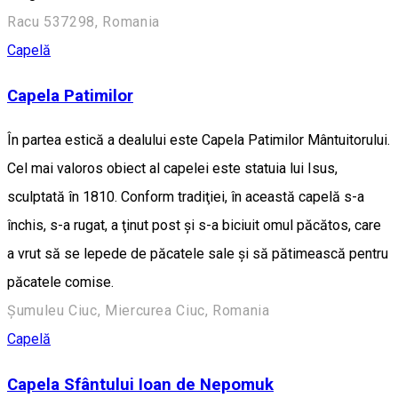
Racu 537298, Romania
Capelă
Capela Patimilor
În partea estică a dealului este Capela Patimilor Mântuitorului.
Cel mai valoros obiect al capelei este statuia lui Isus,
sculptată în 1810. Conform tradiţiei, în această capelă s-a
închis, s-a rugat, a ţinut post şi s-a biciuit omul păcătos, care
a vrut să se lepede de păcatele sale şi să pătimească pentru
păcatele comise.
Șumuleu Ciuc, Miercurea Ciuc, Romania
Capelă
Capela Sfântului Ioan de Nepomuk