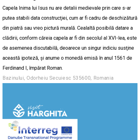
Capela Inima lui Isus nu are detalii medievale prin care s-ar
putea stabili data construcţiei, cum ar fi cadru de deschizătură
din piatră sau vreo pictură murală. Cealaltă posibilă datare a
clădirii, conform căreia capela ar fi din secolul al XVI-lea, este
de asemenea discutabilă, deoarece un singur indiciu susţine
această ipoteză, şi anume o monedă emisă în anul 1561 de
Ferdinand I, împărat Roman.
Bazinului, Odorheiu Secuiesc 535600, Romania