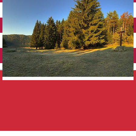
Închirieri auto
Închirieri de biciclete
English