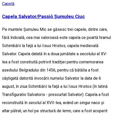
Capelă
Capela Salvator/Passió Șumuleu Ciuc
Pe muntele Șumuleu Mic se găsesc trei capele, dintre care,
fără îndoială, cea mai valoroasă este capela ce poartă hramul
Schimbării la faţă a lui Iisus Hristos, capela medievală
Salvator. Capela datată în a doua jumătate a secolului al XV-
lea a fost construită potrivit tradiţiei pentru comemorarea
asediului Belgradului din 1456, pentru că bătălia a fost
câștigată datorită invocării numelui Salvator la data de 6
august, în ziua Schimbării la faţă a lui Iisus Hristos (în latină
Transfiguratio Salvatoris - prescurtat Salvator). Capela a fost
reconstruită în secolul al XVII-lea, având un singur naos și
altar pătrat, un hol pe structură de lemn, care a fost acoperit