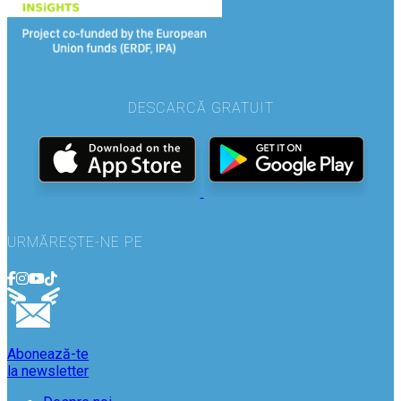
DESCARCĂ GRATUIT
URMĂREȘTE-NE PE
Abonează-te
la newsletter