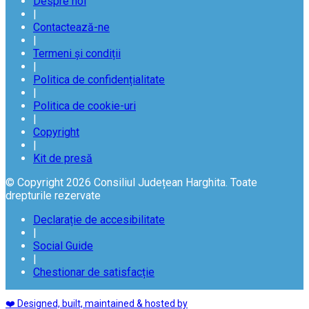
Despre noi
|
Contactează-ne
|
Termeni și condiții
|
Politica de confidențialitate
|
Politica de cookie-uri
|
Copyright
|
Kit de presă
© Copyright 2026 Consiliul Județean Harghita. Toate
drepturile rezervate
Declarație de accesibilitate
|
Social Guide
|
Chestionar de satisfacție
❤️ Designed, built, maintained & hosted by