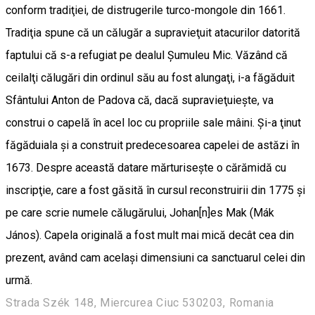
conform tradiţiei, de distrugerile turco-mongole din 1661.
Tradiţia spune că un călugăr a supravieţuit atacurilor datorită
faptului că s-a refugiat pe dealul Şumuleu Mic. Văzând că
ceilalţi călugări din ordinul său au fost alungaţi, i-a făgăduit
Sfântului Anton de Padova că, dacă supravieţuiește, va
construi o capelă în acel loc cu propriile sale mâini. Şi-a ţinut
făgăduiala și a construit predecesoarea capelei de astăzi în
1673. Despre această datare mărturisește o cărămidă cu
inscripţie, care a fost găsită în cursul reconstruirii din 1775 și
pe care scrie numele călugărului, Johan[n]es Mak (Mák
János). Capela originală a fost mult mai mică decât cea din
prezent, având cam același dimensiuni ca sanctuarul celei din
urmă.
Strada Szék 148, Miercurea Ciuc 530203, Romania