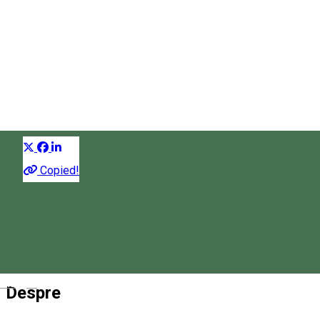
Capela Romano-Catolică
Sfânta Ana
Capelă
Distribuie
Copied!
Cozmeni, Romania
Hartă
Magyar
Despre