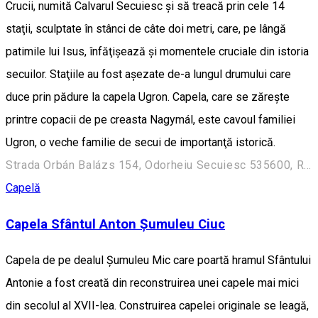
Crucii, numită Calvarul Secuiesc şi să treacă prin cele 14
staţii, sculptate în stânci de câte doi metri, care, pe lângă
patimile lui Isus, înfăţişează şi momentele cruciale din istoria
secuilor. Staţiile au fost aşezate de-a lungul drumului care
duce prin pădure la capela Ugron. Capela, care se zăreşte
printre copacii de pe creasta Nagymál, este cavoul familiei
Ugron, o veche familie de secui de importanţă istorică.
Strada Orbán Balázs 154, Odorheiu Secuiesc 535600, Romania
Capelă
Capela Sfântul Anton Șumuleu Ciuc
Capela de pe dealul Şumuleu Mic care poartă hramul Sfântului
Antonie a fost creată din reconstruirea unei capele mai mici
din secolul al XVII-lea. Construirea capelei originale se leagă,