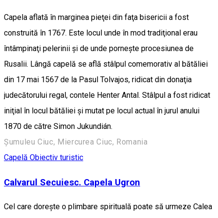
Capela aflată în marginea pieţei din faţa bisericii a fost
construită în 1767. Este locul unde în mod tradiţional erau
întâmpinaţi pelerinii şi de unde porneşte procesiunea de
Rusalii. Lângă capelă se află stâlpul comemorativ al bătăliei
din 17 mai 1567 de la Pasul Tolvajos, ridicat din donaţia
judecătorului regal, contele Henter Antal. Stâlpul a fost ridicat
iniţial în locul bătăliei şi mutat pe locul actual în jurul anului
1870 de către Simon Jukundián.
Șumuleu Ciuc, Miercurea Ciuc, Romania
Capelă
Obiectiv turistic
Calvarul Secuiesc. Capela Ugron
Cel care doreşte o plimbare spirituală poate să urmeze Calea