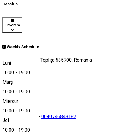
Deschis
Program
Weekly Schedule
Strada Vilelor, FN, Toplița 535700, Romania
Luni
10:00
-
19:00
Marți
Hartă
10:00
-
19:00
Miercuri
10:00
-
19:00
0040752518921
•
0040746848187
Joi
10:00
-
19:00