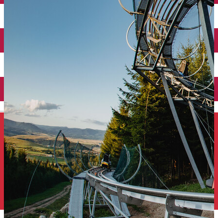
Închirieri auto
Închirieri de biciclete
English