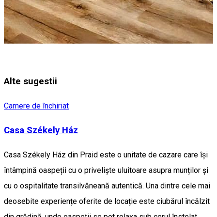
Alte sugestii
Camere de închiriat
Casa Székely Ház
Casa Székely Ház din Praid este o unitate de cazare care își
întâmpină oaspeții cu o priveliște uluitoare asupra munților și
cu o ospitalitate transilvăneană autentică. Una dintre cele mai
deosebite experiențe oferite de locație este ciubărul încălzit
din grădină, unde oaspeții se pot relaxa sub cerul înstelat,