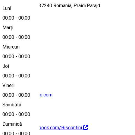
Noroi/Sár, 24/a 537240 Romania, Praid/Parajd
Luni
00:00
-
00:00
Marți
Hartă
00:00
-
00:00
Miercuri
00:00
-
00:00
+40752934462
Joi
00:00
-
00:00
Vineri
biscontiniz@yahoo.com
00:00
-
00:00
Sâmbătă
00:00
-
00:00
Duminică
https://www.facebook.com/Biscontini
00:00
-
00:00