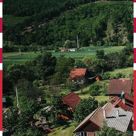
Închirieri auto
Închirieri de biciclete
English