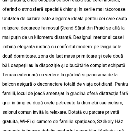
oferind o atmosferă specială chiar și în serile mai răcoroase.
Unitatea de cazare este alegerea ideală pentru cei care caută
relaxare, deoarece faimosul Ștrand Sărat din Praid se află la
mai puțin de un kilometru distanță. Designul interior al casei
îmbină eleganța rustică cu confortul modern: pe lângă cele
două dormitoare, zona de luat masa primitoare și cele două
băi, oaspeții au la dispoziție și o bucătărie complet echipată.
Terasa exterioară cu vedere la grădină și panorama de la
balcon asigură o deconectare totală de viața cotidiană. Pentru
familii, locul de joacă amenajat în grădină oferă distracție fără
griji, în timp ce după orele petrecute la drumeții sau ciclism,
salonul comun invită la relaxare. Dotată cu parcare privată
gratuită, Wi-Fi și camere de familie spațioase, Székely Ház
servește în fiecare detaliu confortul oaspeților, făcându-i să