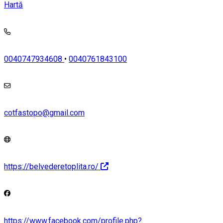
Hartă
0040747934608
•
0040761843100
cotfastopo@gmail.com
https://belvederetoplita.ro/
https://www.facebook.com/profile.php?