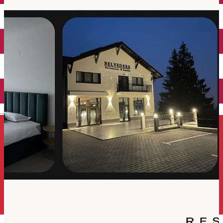
Închirieri auto
Închirieri de biciclete
English