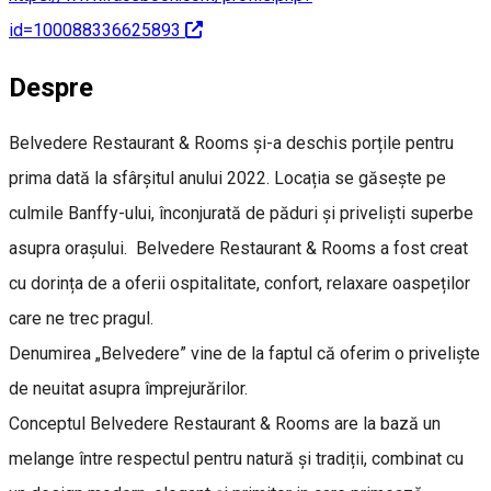
id=100088336625893
Despre
Belvedere Restaurant & Rooms și-a deschis porțile pentru
prima dată la sfârșitul anului 2022. Locația se găsește pe
culmile Banffy-ului, înconjurată de păduri și priveliști superbe
asupra orașului. Belvedere Restaurant & Rooms a fost creat
cu dorința de a oferii ospitalitate, confort, relaxare oaspeților
care ne trec pragul.
Denumirea „Belvedere” vine de la faptul că oferim o priveliște
de neuitat asupra împrejurărilor.
Conceptul Belvedere Restaurant & Rooms are la bază un
melange între respectul pentru natură și tradiții, combinat cu