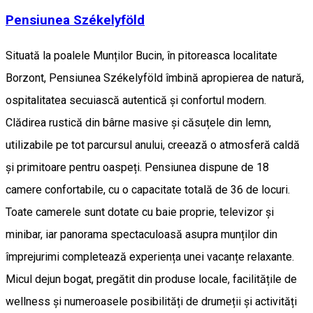
Pensiunea Székelyföld
Situată la poalele Munților Bucin, în pitoreasca localitate
Borzont, Pensiunea Székelyföld îmbină apropierea de natură,
ospitalitatea secuiască autentică și confortul modern.
Clădirea rustică din bârne masive și căsuțele din lemn,
utilizabile pe tot parcursul anului, creează o atmosferă caldă
și primitoare pentru oaspeți. Pensiunea dispune de 18
camere confortabile, cu o capacitate totală de 36 de locuri.
Toate camerele sunt dotate cu baie proprie, televizor și
minibar, iar panorama spectaculoasă asupra munților din
împrejurimi completează experiența unei vacanțe relaxante.
Micul dejun bogat, pregătit din produse locale, facilitățile de
wellness și numeroasele posibilități de drumeții și activități