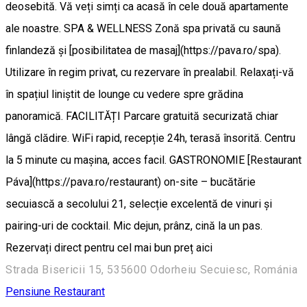
deosebită. Vă veți simți ca acasă în cele două apartamente
ale noastre. SPA & WELLNESS Zonă spa privată cu saună
finlandeză și [posibilitatea de masaj](https://pava.ro/spa).
Utilizare în regim privat, cu rezervare în prealabil. Relaxați-vă
în spațiul liniștit de lounge cu vedere spre grădina
panoramică. FACILITĂȚI Parcare gratuită securizată chiar
lângă clădire. WiFi rapid, recepție 24h, terasă însorită. Centru
la 5 minute cu mașina, acces facil. GASTRONOMIE [Restaurant
Páva](https://pava.ro/restaurant) on-site – bucătărie
secuiască a secolului 21, selecție excelentă de vinuri și
pairing-uri de cocktail. Mic dejun, prânz, cină la un pas.
Rezervați direct pentru cel mai bun preț aici
Strada Bisericii 15, 535600 Odorheiu Secuiesc, Románia
Pensiune
Restaurant