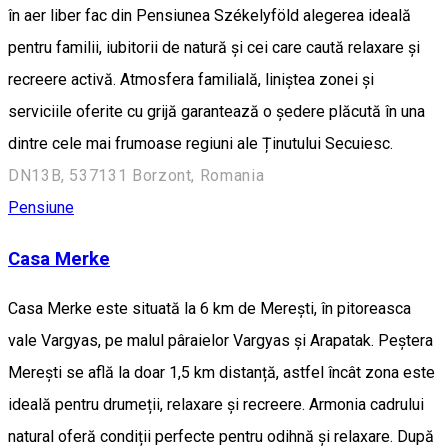
în aer liber fac din Pensiunea Székelyföld alegerea ideală
pentru familii, iubitorii de natură și cei care caută relaxare și
recreere activă. Atmosfera familială, liniștea zonei și
serviciile oferite cu grijă garantează o ședere plăcută în una
dintre cele mai frumoase regiuni ale Ținutului Secuiesc.
DN13B, 537131 Borzont, Romania
Pensiune
Casa Merke
Casa Merke este situată la 6 km de Merești, în pitoreasca
vale Vargyas, pe malul pâraielor Vargyas și Arapatak. Peștera
Merești se află la doar 1,5 km distanță, astfel încât zona este
ideală pentru drumeții, relaxare și recreere. Armonia cadrului
natural oferă condiții perfecte pentru odihnă și relaxare. După