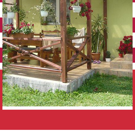
Închirieri auto
Închirieri de biciclete
English