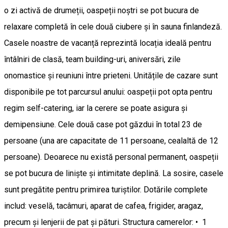
o zi activă de drumeții, oaspeții noștri se pot bucura de
relaxare completă în cele două ciubere și în sauna finlandeză.
Casele noastre de vacanță reprezintă locația ideală pentru
întâlniri de clasă, team building-uri, aniversări, zile
onomastice și reuniuni între prieteni. Unitățile de cazare sunt
disponibile pe tot parcursul anului: oaspeții pot opta pentru
regim self-catering, iar la cerere se poate asigura și
demipensiune. Cele două case pot găzdui în total 23 de
persoane (una are capacitate de 11 persoane, cealaltă de 12
persoane). Deoarece nu există personal permanent, oaspeții
se pot bucura de liniște și intimitate deplină. La sosire, casele
sunt pregătite pentru primirea turiștilor. Dotările complete
includ: veselă, tacâmuri, aparat de cafea, frigider, aragaz,
precum și lenjerii de pat și pături. Structura camerelor: • 1