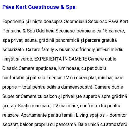
Páva Kert Guesthouse & Spa
Experiență și liniște deasupra Odorheiului Secuiesc Páva Kert
Pensiune & Spa Odorheiu Secuiesc: pensiune cu 15 camere,
spa privat, saună, grădină panoramică și parcare gratuită
securizată. Cazare family & business friendly, într-un mediu
liniștit și verde. EXPERIENȚA ÎN CAMERE Camere duble
Classic Camere spațioase, luminoase, cu pat dublu
confortabil și pat suplimentar. TV cu ecran plat, minibar, baie
proprie – totul pentru odihna dumneavoastră. Camere duble
Superior Camere cu balcon și priveliște superbă spre grădină
și oraș. Spațiu mai mare, TV mai mare, confort extra pentru
relaxare. Apartamente pentru familii Living spațios + dormitor
separat, balcon propriu cu panoramă. Baie unică cu atmosferă