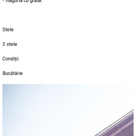
- filagoria cu gratar.
Stele
3 stele
Condiții
Bucătărie