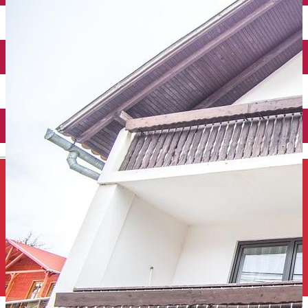
Închirieri auto
Închirieri de biciclete
English