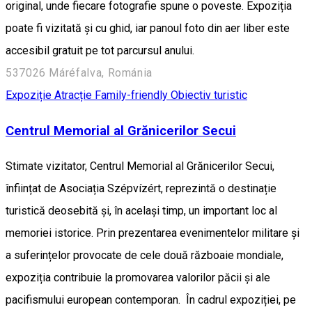
original, unde fiecare fotografie spune o poveste. Expoziția
poate fi vizitată și cu ghid, iar panoul foto din aer liber este
accesibil gratuit pe tot parcursul anului.
537026 Máréfalva, Románia
Expoziție
Atracție Family-friendly
Obiectiv turistic
Centrul Memorial al Grănicerilor Secui
Stimate vizitator, Centrul Memorial al Grănicerilor Secui,
înființat de Asociația Szépvízért, reprezintă o destinație
turistică deosebită și, în același timp, un important loc al
memoriei istorice. Prin prezentarea evenimentelor militare și
a suferințelor provocate de cele două războaie mondiale,
expoziția contribuie la promovarea valorilor păcii și ale
pacifismului european contemporan. În cadrul expoziției, pe