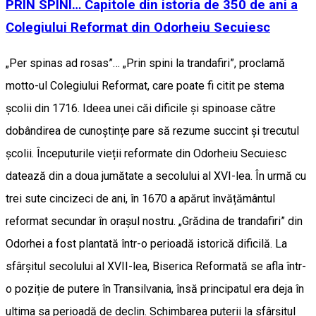
PRIN SPINI… Capitole din istoria de 350 de ani a
Colegiului Reformat din Odorheiu Secuiesc
„Per spinas ad rosas”… „Prin spini la trandafiri”, proclamă
motto-ul Colegiului Reformat, care poate fi citit pe stema
școlii din 1716. Ideea unei căi dificile și spinoase către
dobândirea de cunoștințe pare să rezume succint și trecutul
școlii. Începuturile vieții reformate din Odorheiu Secuiesc
datează din a doua jumătate a secolului al XVI-lea. În urmă cu
trei sute cincizeci de ani, în 1670 a apărut învățământul
reformat secundar în orașul nostru. „Grădina de trandafiri” din
Odorhei a fost plantată într-o perioadă istorică dificilă. La
sfârșitul secolului al XVII-lea, Biserica Reformată se afla într-
o poziție de putere în Transilvania, însă principatul era deja în
ultima sa perioadă de declin. Schimbarea puterii la sfârșitul