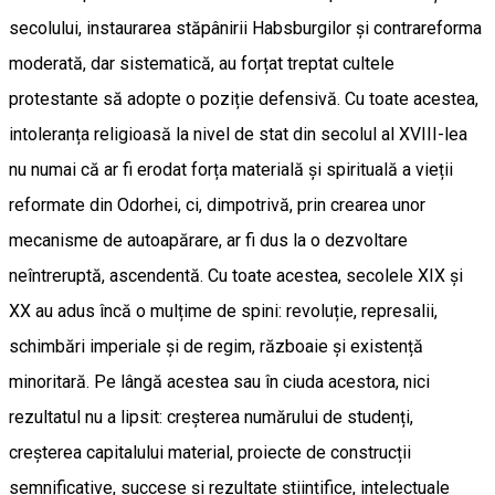
secolului, instaurarea stăpânirii Habsburgilor și contrareforma
moderată, dar sistematică, au forțat treptat cultele
protestante să adopte o poziție defensivă. Cu toate acestea,
intoleranța religioasă la nivel de stat din secolul al XVIII-lea
nu numai că ar fi erodat forța materială și spirituală a vieții
reformate din Odorhei, ci, dimpotrivă, prin crearea unor
mecanisme de autoapărare, ar fi dus la o dezvoltare
neîntreruptă, ascendentă. Cu toate acestea, secolele XIX și
XX au adus încă o mulțime de spini: revoluție, represalii,
schimbări imperiale și de regim, războaie și existență
minoritară. Pe lângă acestea sau în ciuda acestora, nici
rezultatul nu a lipsit: creșterea numărului de studenți,
creșterea capitalului material, proiecte de construcții
semnificative, succese și rezultate științifice, intelectuale