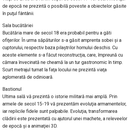
de epocă ne prezintă o posibilă poveste a obiectelor găsite
în puţul fântânii.
Sala bucătăriei
Bucătăria mare de secol 18 era probabil pentru a găti
ofiţerilor. În urma săpăturilor s-a găsit amprenta sobei şi a
cuptorului, respectiv baza pilaştrilor hornului deschis. Cu
aceste elemente s-a făcut reconstrucţia, care, împreună cu
cămara învecinată ne cheamă la un tur gastronomic în timp.
Scurt metrajul turnat la faţa locului ne prezintă viaţa
aglomerată de odinioară.
Bastionul
Ultima sală vă prezintă o istorie militară mai amplă. Prin
armele de secol 15-19 vă prezentăm evoluţia armamentelor,
iar replicile fidele sunt palpabile. Evoluţia, transformarea
clădirii este prezentată cu ajutorul unei machete, a releveelor
de epocă şi a animaţiei 3D.