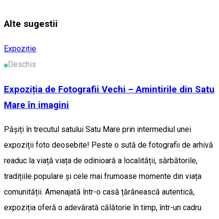
Alte sugestii
Expoziție
Deschis
Expoziția de Fotografii Vechi – Amintirile din Satu
Mare în imagini
Pășiți în trecutul satului Satu Mare prin intermediul unei
expoziții foto deosebite! Peste o sută de fotografii de arhivă
readuc la viață viața de odinioară a localității, sărbătorile,
tradițiile populare și cele mai frumoase momente din viața
comunității. Amenajată într-o casă țărănească autentică,
expoziția oferă o adevărată călătorie în timp, într-un cadru