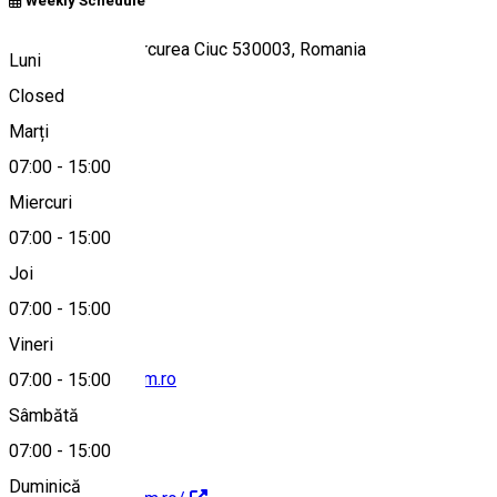
Weekly Schedule
Piața Cetății, Miercurea Ciuc 530003, Romania
Luni
Closed
Marți
Hartă
07:00
-
15:00
Miercuri
07:00
-
15:00
0040266372024
Joi
07:00
-
15:00
Vineri
info@csikimuzeum.ro
07:00
-
15:00
Sâmbătă
07:00
-
15:00
Duminică