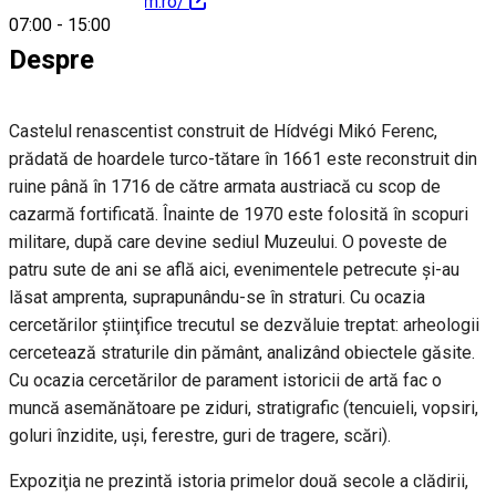
http://csikimuzeum.ro/
07:00
-
15:00
Despre
Castelul renascentist construit de Hídvégi Mikó Ferenc,
prădată de hoardele turco-tătare în 1661 este reconstruit din
ruine până în 1716 de către armata austriacă cu scop de
cazarmă fortificată. Înainte de 1970 este folosită în scopuri
militare, după care devine sediul Muzeului. O poveste de
patru sute de ani se află aici, evenimentele petrecute şi-au
lăsat amprenta, suprapunându-se în straturi. Cu ocazia
cercetărilor ştiinţifice trecutul se dezvăluie treptat: arheologii
cercetează straturile din pământ, analizând obiectele găsite.
Cu ocazia cercetărilor de parament istoricii de artă fac o
muncă asemănătoare pe ziduri, stratigrafic (tencuieli, vopsiri,
goluri înzidite, uşi, ferestre, guri de tragere, scări).
Expoziţia ne prezintă istoria primelor două secole a clădirii,