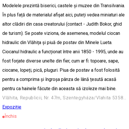
Modelele prezintă biserici, castele și muzee din Transilvania.
În plus față de materialul afișat aici, puteți vedea miniaturi ale
altor clădiri din casa creatorului (contact - Judith Bokor, ghid
de turism). Se poate viziona, de asemenea, modelul ciocan
hidraulic din Vlăhița și piuă de postav din Minele Lueta.
Ciocanul hidraulic a funcționat între anii 1850 - 1995, unde au
fost forjate diverse unelte din fier, cum ar fi: topoare, sape,
ciocane, lopeți, pică, pluguri. Piua de postav a fost folosită
pentru a comprima și îngroșa pânza de lână țesută acasă
pentru ca hainele făcute din aceasta să izoleze mai bine.
Vlăhita, Republicii, Nr. 47m, Szentegyháza/Vlahita 535800, Romania
Expoziție
Închis