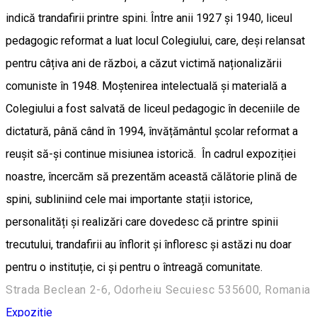
indică trandafirii printre spini. Între anii 1927 și 1940, liceul
pedagogic reformat a luat locul Colegiului, care, deși relansat
pentru câțiva ani de război, a căzut victimă naționalizării
comuniste în 1948. Moștenirea intelectuală și materială a
Colegiului a fost salvată de liceul pedagogic în deceniile de
dictatură, până când în 1994, învățământul școlar reformat a
reușit să-și continue misiunea istorică. În cadrul expoziției
noastre, încercăm să prezentăm această călătorie plină de
spini, subliniind cele mai importante stații istorice,
personalități și realizări care dovedesc că printre spinii
trecutului, trandafirii au înflorit și înfloresc și astăzi nu doar
pentru o instituție, ci și pentru o întreagă comunitate.
Strada Beclean 2-6, Odorheiu Secuiesc 535600, Romania
Expoziție