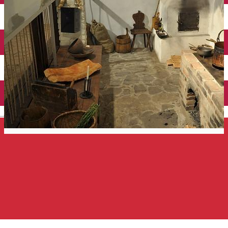
Închirieri auto
Închirieri de biciclete
English