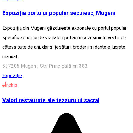
Expoziția portului popular secuiesc, Mugeni
Expoziția din Mugeni găzduiește exponate cu portul popular
specific zonei, unde vizitatori pot admira veșminte vechi, de
câteva sute de ani, dar și țesături, broderii și dantele lucrate
manual.
537205 Mugeni, Str. Principală nr. 383
Expoziție
Închis
Valori restaurate ale tezaurului sacral