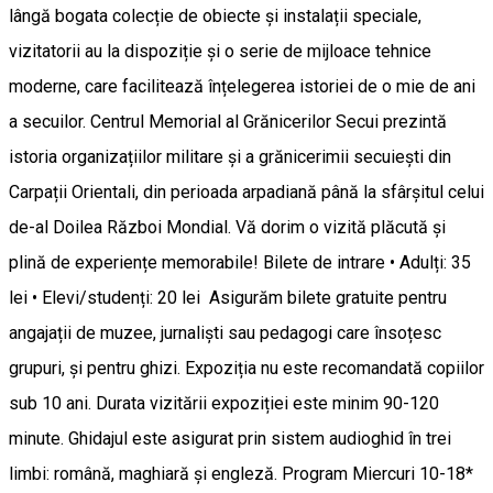
lângă bogata colecție de obiecte și instalații speciale,
vizitatorii au la dispoziție și o serie de mijloace tehnice
moderne, care facilitează înțelegerea istoriei de o mie de ani
a secuilor. Centrul Memorial al Grănicerilor Secui prezintă
istoria organizațiilor militare și a grănicerimii secuiești din
Carpații Orientali, din perioada arpadiană până la sfârșitul celui
de-al Doilea Război Mondial. Vă dorim o vizită plăcută și
plină de experiențe memorabile! Bilete de intrare • Adulți: 35
lei • Elevi/studenți: 20 lei Asigurăm bilete gratuite pentru
angajații de muzee, jurnaliști sau pedagogi care însoțesc
grupuri, și pentru ghizi. Expoziția nu este recomandată copiilor
sub 10 ani. Durata vizitării expoziției este minim 90-120
minute. Ghidajul este asigurat prin sistem audioghid în trei
limbi: română, maghiară și engleză. Program Miercuri 10-18*