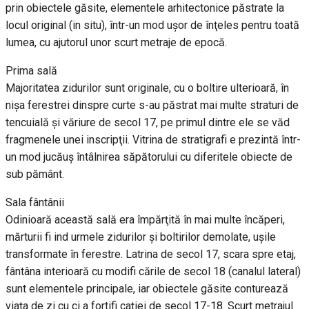
prin obiectele găsite, elementele arhitectonice păstrate la
locul original (in situ), într-un mod uşor de înţeles pentru toată
lumea, cu ajutorul unor scurt metraje de epocă.
Prima sală
Majoritatea zidurilor sunt originale, cu o boltire ulterioară, în
nişa ferestrei dinspre curte s-au păstrat mai multe straturi de
tencuială şi văriure de secol 17, pe primul dintre ele se văd
fragmenele unei inscripţii. Vitrina de stratigrafi e prezintă într-
un mod jucăuş întâlnirea săpătorului cu diferitele obiecte de
sub pământ.
Sala fântânii
Odinioară această sală era împărţită în mai multe încăperi,
mărturii fi ind urmele zidurilor şi boltirilor demolate, uşile
transformate în ferestre. Latrina de secol 17, scara spre etaj,
fântâna interioară cu modifi cările de secol 18 (canalul lateral)
sunt elementele principale, iar obiectele găsite conturează
viaţa de zi cu ci a fortifi caţiei de secol 17-18. Scurt metrajul