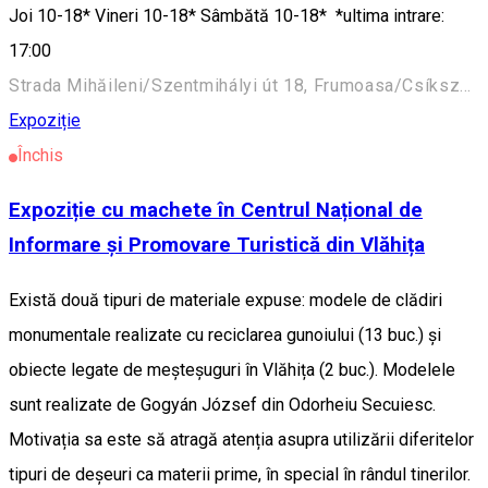
Joi 10-18* Vineri 10-18* Sâmbătă 10-18* *ultima intrare:
17:00
Strada Mihăileni/Szentmihályi út 18, Frumoasa/Csíkszépvíz 537115, Romania
Expoziție
Închis
Expoziție cu machete în Centrul Național de
Informare și Promovare Turistică din Vlăhița
Există două tipuri de materiale expuse: modele de clădiri
monumentale realizate cu reciclarea gunoiului (13 buc.) și
obiecte legate de meșteșuguri în Vlăhița (2 buc.). Modelele
sunt realizate de Gogyán József din Odorheiu Secuiesc.
Motivația sa este să atragă atenția asupra utilizării diferitelor
tipuri de deșeuri ca materii prime, în special în rândul tinerilor.