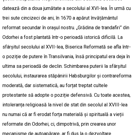
datează din a doua jumătate a secolului al XVI-lea. În urmă cu
trei sute cincizeci de ani, în 1670 a apărut învățământul
reformat secundar în orașul nostru. „Grădina de trandafiri” din
Odorhei a fost plantată într-o perioadă istorică dificilă. La
sfârșitul secolului al XVII-lea, Biserica Reformată se afla într-
o poziție de putere în Transilvania, însă principatul era deja în
ultima sa perioadă de declin. Schimbarea puterii la sfârșitul
secolului, instaurarea stăpânirii Habsburgilor și contrareforma
moderată, dar sistematică, au forțat treptat cultele
protestante să adopte o poziție defensivă. Cu toate acestea,
intoleranța religioasă la nivel de stat din secolul al XVIII-lea
nu numai că ar fi erodat forța materială și spirituală a vieții
reformate din Odorhei, ci, dimpotrivă, prin crearea unor
mecanisme de autoapărare, ar fi dus la o dezvoltare