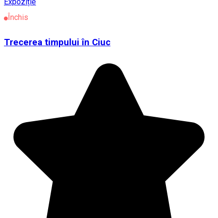
Expoziție
Închis
Trecerea timpului în Ciuc