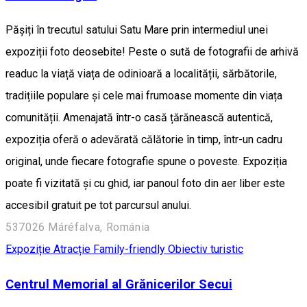
Pășiți în trecutul satului Satu Mare prin intermediul unei
expoziții foto deosebite! Peste o sută de fotografii de arhivă
readuc la viață viața de odinioară a localității, sărbătorile,
tradițiile populare și cele mai frumoase momente din viața
comunității. Amenajată într-o casă țărănească autentică,
expoziția oferă o adevărată călătorie în timp, într-un cadru
original, unde fiecare fotografie spune o poveste. Expoziția
poate fi vizitată și cu ghid, iar panoul foto din aer liber este
accesibil gratuit pe tot parcursul anului.
537026 Máréfalva, Románia
Expoziție
Atracție Family-friendly
Obiectiv turistic
Centrul Memorial al Grănicerilor Secui