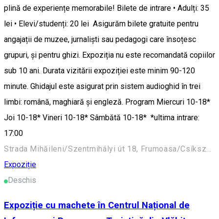
plină de experiențe memorabile! Bilete de intrare • Adulți: 35
lei • Elevi/studenți: 20 lei Asigurăm bilete gratuite pentru
angajații de muzee, jurnaliști sau pedagogi care însoțesc
grupuri, și pentru ghizi. Expoziția nu este recomandată copiilor
sub 10 ani. Durata vizitării expoziției este minim 90-120
minute. Ghidajul este asigurat prin sistem audioghid în trei
limbi: română, maghiară și engleză. Program Miercuri 10-18*
Joi 10-18* Vineri 10-18* Sâmbătă 10-18* *ultima intrare:
17:00
Strada Mihăileni/Szentmihályi út 18, Frumoasa/Csíkszépvíz 537115, Romania
Expoziție
Deschis
Expoziție cu machete în Centrul Național de