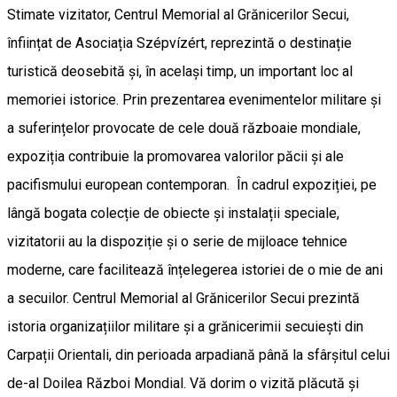
Stimate vizitator, Centrul Memorial al Grănicerilor Secui,
înființat de Asociația Szépvízért, reprezintă o destinație
turistică deosebită și, în același timp, un important loc al
memoriei istorice. Prin prezentarea evenimentelor militare și
a suferințelor provocate de cele două războaie mondiale,
expoziția contribuie la promovarea valorilor păcii și ale
pacifismului european contemporan. În cadrul expoziției, pe
lângă bogata colecție de obiecte și instalații speciale,
vizitatorii au la dispoziție și o serie de mijloace tehnice
moderne, care facilitează înțelegerea istoriei de o mie de ani
a secuilor. Centrul Memorial al Grănicerilor Secui prezintă
istoria organizațiilor militare și a grănicerimii secuiești din
Carpații Orientali, din perioada arpadiană până la sfârșitul celui
de-al Doilea Război Mondial. Vă dorim o vizită plăcută și