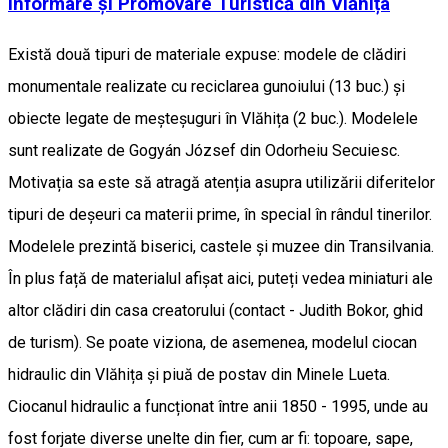
Informare și Promovare Turistică din Vlăhița
Există două tipuri de materiale expuse: modele de clădiri
monumentale realizate cu reciclarea gunoiului (13 buc.) și
obiecte legate de meșteșuguri în Vlăhița (2 buc.). Modelele
sunt realizate de Gogyán József din Odorheiu Secuiesc.
Motivația sa este să atragă atenția asupra utilizării diferitelor
tipuri de deșeuri ca materii prime, în special în rândul tinerilor.
Modelele prezintă biserici, castele și muzee din Transilvania.
În plus față de materialul afișat aici, puteți vedea miniaturi ale
altor clădiri din casa creatorului (contact - Judith Bokor, ghid
de turism). Se poate viziona, de asemenea, modelul ciocan
hidraulic din Vlăhița și piuă de postav din Minele Lueta.
Ciocanul hidraulic a funcționat între anii 1850 - 1995, unde au
fost forjate diverse unelte din fier, cum ar fi: topoare, sape,