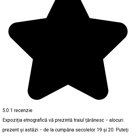
5.0
1 recenzie
Expoziția etnografică vă prezintă traiul țărănesc − alocuri
prezent şi astăzi − de la cumpăna secolelor 19 şi 20. Puteţi