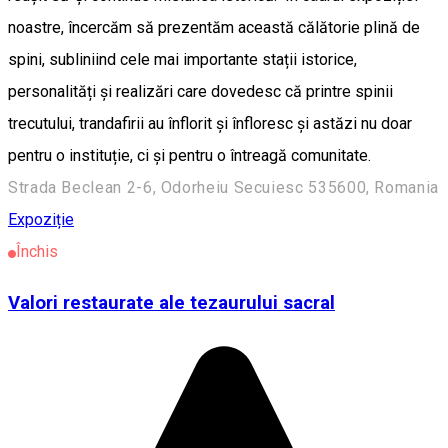
noastre, încercăm să prezentăm această călătorie plină de
spini, subliniind cele mai importante stații istorice,
personalități și realizări care dovedesc că printre spinii
trecutului, trandafirii au înflorit și înfloresc și astăzi nu doar
pentru o instituție, ci și pentru o întreagă comunitate.
Strada Beclean 2-6, Odorheiu Secuiesc 535600, Romania
Expoziție
Închis
Valori restaurate ale tezaurului sacral