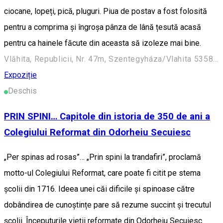
ciocane, lopeți, pică, pluguri. Piua de postav a fost folosită
pentru a comprima și îngroșa pânza de lână țesută acasă
pentru ca hainele făcute din aceasta să izoleze mai bine.
Vlăhita, Republicii, Nr. 47m, Szentegyháza/Vlahita 535800, Romania
Expoziție
Deschis
PRIN SPINI… Capitole din istoria de 350 de ani a
Colegiului Reformat din Odorheiu Secuiesc
„Per spinas ad rosas”… „Prin spini la trandafiri”, proclamă
motto-ul Colegiului Reformat, care poate fi citit pe stema
școlii din 1716. Ideea unei căi dificile și spinoase către
dobândirea de cunoștințe pare să rezume succint și trecutul
școlii. Începuturile vieții reformate din Odorheiu Secuiesc