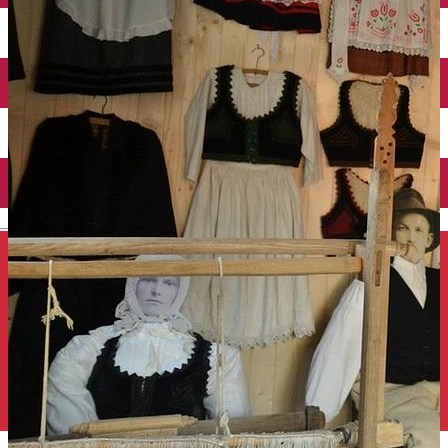
Închirieri auto
Închirieri de biciclete
English