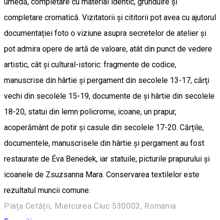
umedă, completare cu material identic, grunduire și
completare cromatică. Vizitatorii și cititorii pot avea cu ajutorul
documentației foto o viziune asupra secretelor de atelier și
pot admira opere de artă de valoare, atât din punct de vedere
artistic, cât și cultural-istoric: fragmente de codice,
manuscrise din hârtie și pergament din secolele 13-17, cărţi
vechi din secolele 15-19, documente de și hârtie din secolele
18-20, statui din lemn policrome, icoane, un prapur,
acoperământ de potir și casule din secolele 17-20. Cărțile,
documentele, manuscrisele din hârtie și pergament au fost
restaurate de Éva Benedek, iar statuile, picturile prapurului şi
icoanele de Zsuzsanna Mara. Conservarea textilelor este
rezultatul muncii comune.
Piața Cetății, Miercurea Ciuc 530003, Romania