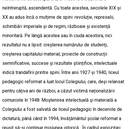
neîntreruptă, ascendentă. Cu toate acestea, secolele XIX și
XX au adus încă o mulțime de spini: revoluție, represalii,
schimbări imperiale și de regim, războaie și existență
minoritară. Pe lângă acestea sau în ciuda acestora, nici
rezultatul nu a lipsit: creșterea numărului de studenți,
creșterea capitalului material, proiecte de construcții
semnificative, succese și rezultate științifice, intelectuale
indică trandafirii printre spini. Între anii 1927 și 1940, liceul
pedagogic reformat a luat locul Colegiului, care, deși relansat
pentru câțiva ani de război, a căzut victimă naționalizării
comuniste în 1948. Moștenirea intelectuală și materială a
Colegiului a fost salvată de liceul pedagogic în deceniile de
dictatură, până când în 1994, învățământul școlar reformat a
reușit să-și continue misiunea istorică. În cadrul expoziției