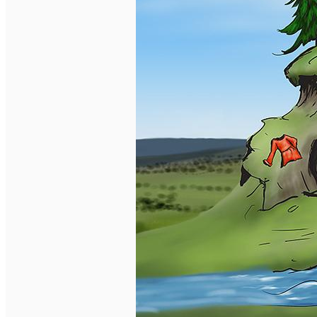
Închirieri de biciclete
English