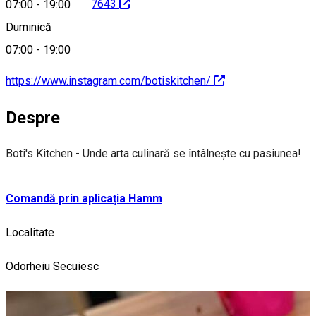
id=100054510337643
07:00
-
19:00
Duminică
07:00
-
19:00
https://www.instagram.com/botiskitchen/
Despre
Boti's Kitchen - Unde arta culinară se întâlnește cu pasiunea!
Comandă prin aplicația Hamm
Localitate
Odorheiu Secuiesc