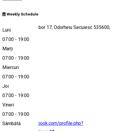
Weekly Schedule
Strada Bethlen Gábor 17, Odorheiu Secuiesc 535600,
Luni
Romania
07:00
-
19:00
Marți
07:00
-
19:00
Hartă
Miercuri
07:00
-
19:00
Joi
+40 747 966 754
07:00
-
19:00
Vineri
07:00
-
19:00
https://www.facebook.com/profile.php?
Sâmbătă