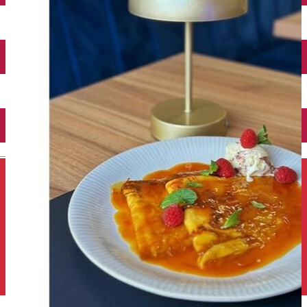
Închirieri auto
Închirieri de biciclete
English