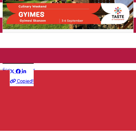
Închirieri auto
Închirieri de biciclete
Taste of Transylvania
Distribuie
English
Festival
Culinar
Copied!
Taste of Transylvania
Gyimesi Skanzen, Valea Boros 65, Valea Boroș 537149,
Romania