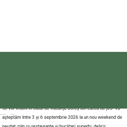
Taste of Transylvania
Joi, 03 Septembrie 2026 - Duminică, 06 Septembrie 2026
09:00 - 21:00
Bilete
Despre
Tradițiile gastronomice transilvănene și stelele Michelin iarăși
se vor întâlni în Satul de Vacanță Boroș din Lunca de jos! Vă
Magyar
așteptăm între 3 și 6 septembrie 2026 la un nou weekend de
neuitat, plin cu restaurante și bucătari superbi, delicii