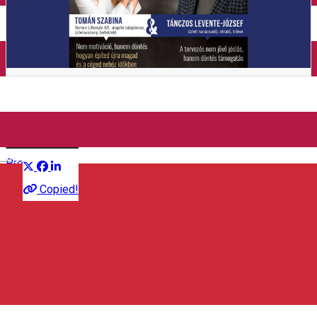
Închirieri auto
Închirieri de biciclete
Business Unplugged: Decizii
Distribuie
English
Prezentare
Copied!
Asociația Antreprenorilor din Sâncrăieni
537265 Csíkszentkirály, Románia