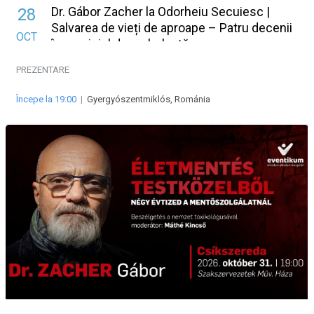
Dr. Gábor Zacher la Odorheiu Secuiesc |
28
Salvarea de vieți de aproape – Patru decenii
OCT
în serviciul de ambulanță
PREZENTARE
Începe la 19:00
|
Gyergyószentmiklós, Románia