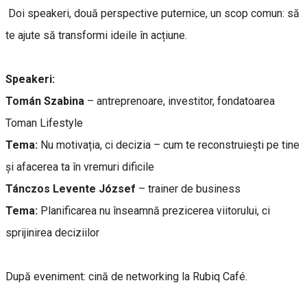
Doi speakeri, două perspective puternice, un scop comun: să
te ajute să transformi ideile în acțiune.
Speakeri:
Tomán Szabina
– antreprenoare, investitor, fondatoarea
Toman Lifestyle
Tema:
Nu motivația, ci decizia – cum te reconstruiești pe tine
și afacerea ta în vremuri dificile
Tánczos Levente József
– trainer de business
Tema:
Planificarea nu înseamnă prezicerea viitorului, ci
sprijinirea deciziilor
După eveniment: cină de networking la Rubiq Café.