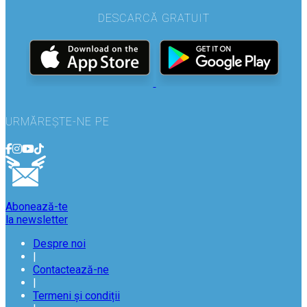
DESCARCĂ GRATUIT
URMĂREȘTE-NE PE
Abonează-te
la newsletter
Despre noi
|
Contactează-ne
|
Termeni și condiții