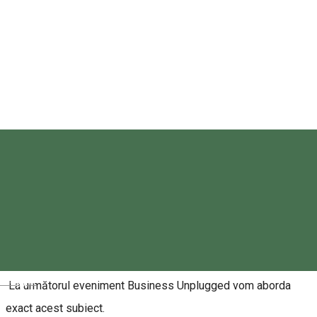
Asociația Antreprenorilor din Sâncrăieni
Rezervări
Despre
Deciziile de zi cu zi sunt adesea îngreunate de competiție și
contextul global. Afacerea nu înseamnă doar motivație, ci un
sistem complex de luare și implementare a deciziilor.
Magyar
La următorul eveniment Business Unplugged vom aborda
exact acest subiect.