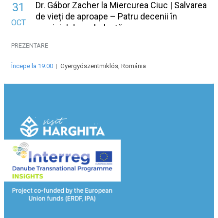
Dr. Gábor Zacher la Miercurea Ciuc | Salvarea
31
de vieți de aproape – Patru decenii în
OCT
serviciul de ambulanță
PREZENTARE
Începe la 19:00
|
Gyergyószentmiklós, Románia