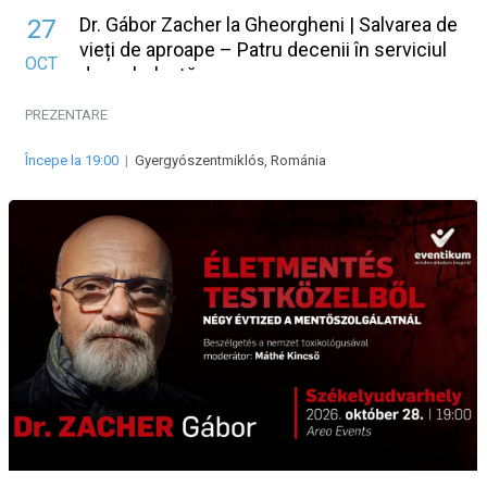
Dr. Gábor Zacher la Gheorgheni | Salvarea de
27
vieți de aproape – Patru decenii în serviciul
OCT
de ambulanță
PREZENTARE
Începe la 19:00
|
Gyergyószentmiklós, Románia