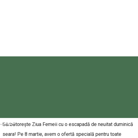
Lobogó Resort
0755066021
Rezervări
Despre
Magyar
Sărbătorește Ziua Femeii cu o escapadă de neuitat duminică
seara! Pe 8 martie, avem o ofertă specială pentru toate