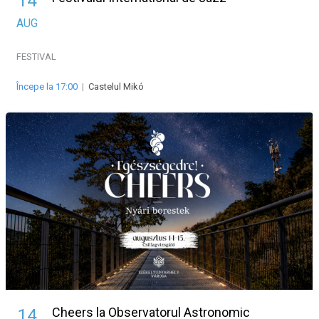
14
AUG
FESTIVAL
Începe la 17:00
|
Castelul Mikó
Cheers la Observatorul Astronomic
14