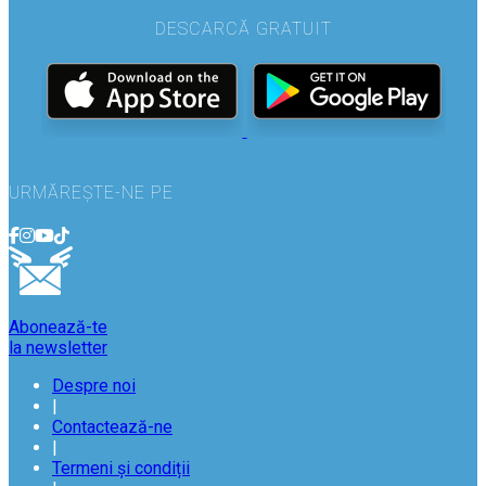
DESCARCĂ GRATUIT
URMĂREȘTE-NE PE
Abonează-te
la newsletter
Despre noi
|
Contactează-ne
|
Termeni și condiții