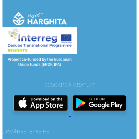
DESCARCĂ GRATUIT
URMĂREȘTE-NE PE