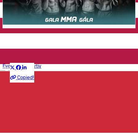
Închirieri auto
Închirieri de biciclete
Hargita Fight Night - HFN002
Distribuie
Eveniment sportiv
English
Copied!
Arena Erőss Zsolt
Sala Sporturilor, Strada Stadion, Miercurea Ciuc 530003,
Romania