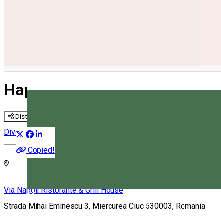
Happy Women's Day
Distribuie
Divertisment
Culinar
Copied!
Via Napoli Ristorante & Grill House
Magyar
Strada Mihai Eminescu 3, Miercurea Ciuc 530003, Romania