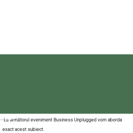
Asociația Antreprenorilor din Sâncrăieni
Rezervări
Despre
Deciziile de zi cu zi sunt adesea îngreunate de competiție și
contextul global. Afacerea nu înseamnă doar motivație, ci un
sistem complex de luare și implementare a deciziilor.
Magyar
La următorul eveniment Business Unplugged vom aborda
exact acest subiect.