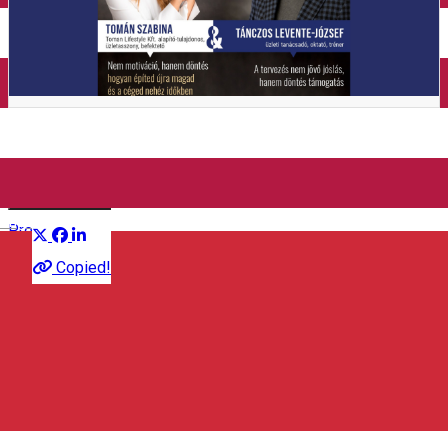
Închirieri auto
Închirieri de biciclete
Business Unplugged: Decizii
Distribuie
English
Prezentare
Copied!
Asociația Antreprenorilor din Sâncrăieni
537265 Csíkszentkirály, Románia