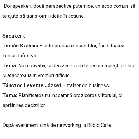
Doi speakeri, două perspective puternice, un scop comun: să
te ajute să transformi ideile în acțiune.
Speakeri:
Tomán Szabina
– antreprenoare, investitor, fondatoarea
Toman Lifestyle
Tema:
Nu motivația, ci decizia – cum te reconstruiești pe tine
și afacerea ta în vremuri dificile
Tánczos Levente József
– trainer de business
Tema:
Planificarea nu înseamnă prezicerea viitorului, ci
sprijinirea deciziilor
După eveniment: cină de networking la Rubiq Café.