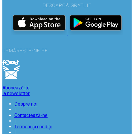
DESCARCĂ GRATUIT
URMĂREȘTE-NE PE
Abonează-te
la newsletter
Despre noi
|
Contactează-ne
|
Termeni și condiții
|