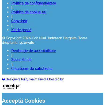
Politica de confidențialitate
|
Politica de cookie-uri
|
Copyright
|
Kit de presă
© Copyright 2026 Consiliul Județean Harghita. Toate
drepturile rezervate
Declarație de accesibilitate
|
Social Guide
|
Chestionar de satisfacție
❤️ Designed, built, maintained & hosted by
Acceptă Cookies