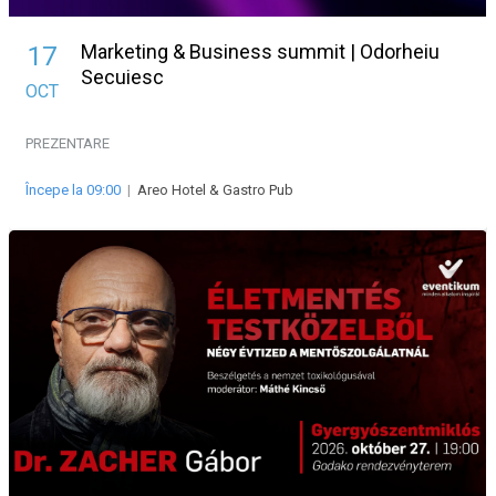
Marketing & Business summit | Odorheiu
17
Secuiesc
OCT
PREZENTARE
Începe la 09:00
|
Areo Hotel & Gastro Pub