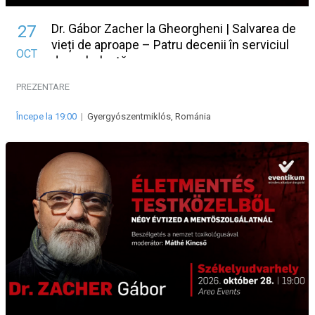
Dr. Gábor Zacher la Gheorgheni | Salvarea de
27
vieți de aproape – Patru decenii în serviciul
OCT
de ambulanță
PREZENTARE
Începe la 19:00
|
Gyergyószentmiklós, Románia