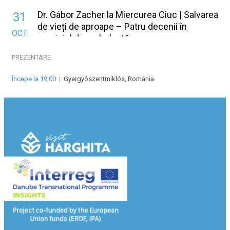
Dr. Gábor Zacher la Miercurea Ciuc | Salvarea
31
de vieți de aproape – Patru decenii în
OCT
serviciul de ambulanță
PREZENTARE
Începe la 19:00
|
Gyergyószentmiklós, Románia