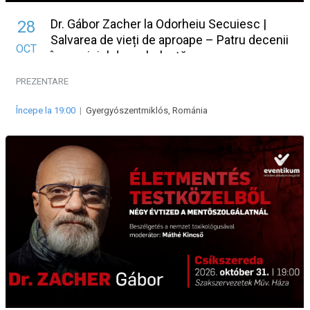
Dr. Gábor Zacher la Odorheiu Secuiesc |
28
Salvarea de vieți de aproape – Patru decenii
OCT
în serviciul de ambulanță
PREZENTARE
Începe la 19:00
|
Gyergyószentmiklós, Románia