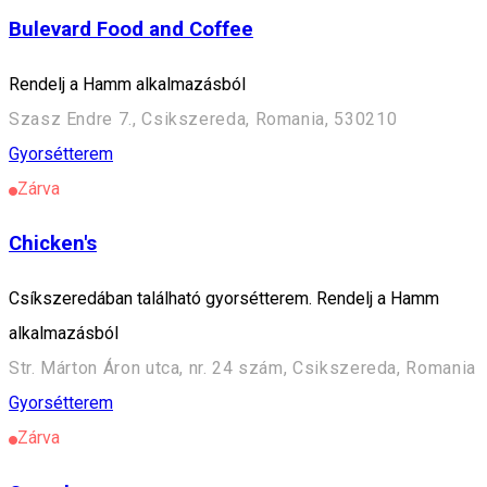
Bulevard Food and Coffee
Rendelj a Hamm alkalmazásból
Szasz Endre 7., Csikszereda, Romania, 530210
Gyorsétterem
Zárva
Chicken's
Csíkszeredában található gyorsétterem. Rendelj a Hamm
alkalmazásból
Str. Márton Áron utca, nr. 24 szám, Csikszereda, Romania
Gyorsétterem
Zárva