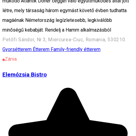
működő Atlantik Döner céggel való együttműködés által jött
létre, mely társaság három egymást követő évben tudhatta
magáénak Németország legízletesebb, legkiválóbb
minőségű kebabját. Rendelj a Hamm alkalmazásból
Petőfi Sándor, Nr.3, Miercurea-Ciuc, Romania, 530210
Gyorsétterem
Étterem
Family-friendly étterem
Zárva
Elemózsia Bistro