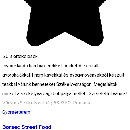
5.0
3
értékelések
Ínycsiklandó hamburgerekkel, csirkéből készült
gyorskajákkal, finom kávékkal és gyógynövényekből készült
teákkal várunk benneteket Székelyvarságon. Megtaláltok
minket a székelyvarsági bobpálya mellett. Szeretettel várunk!
Vărșag/Szèkelyvarsàg 537350, Romania
Gyorsétterem
Borsec Street Food