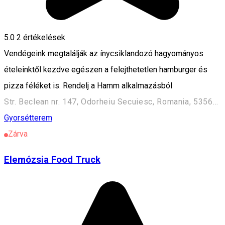
5.0
2
értékelések
Vendégeink megtalálják az ínycsiklandozó hagyományos
ételeinktől kezdve egészen a felejthetetlen hamburger és
pizza féléket is. Rendelj a Hamm alkalmazásból
Str. Beclean nr. 147, Odorheiu Secuiesc, Romania, 535600
Gyorsétterem
Zárva
Elemózsia Food Truck