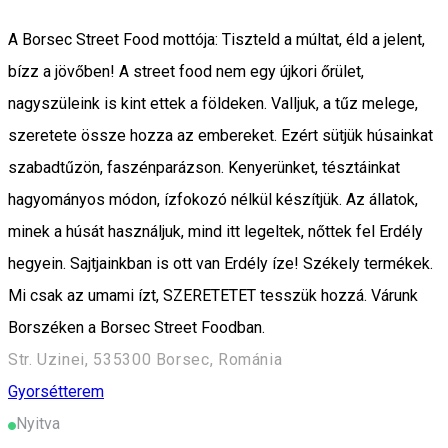
A Borsec Street Food mottója: Tiszteld a múltat, éld a jelent,
bízz a jövőben! A street food nem egy újkori őrület,
nagyszüleink is kint ettek a földeken. Valljuk, a tűz melege,
szeretete össze hozza az embereket. Ezért sütjük húsainkat
szabadtűzön, faszénparázson. Kenyerünket, tésztáinkat
hagyományos módon, ízfokozó nélkül készítjük. Az állatok,
minek a húsát használjuk, mind itt legeltek, nőttek fel Erdély
hegyein. Sajtjainkban is ott van Erdély íze! Székely termékek.
Mi csak az umami ízt, SZERETETET tesszük hozzá. Várunk
Borszéken a Borsec Street Foodban.
Str. Uzinei, 535300 Borsec, Románia
Gyorsétterem
Nyitva