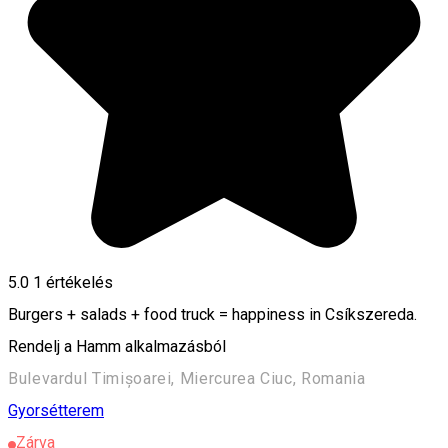
5.0
1 értékelés
Burgers + salads + food truck = happiness in Csíkszereda.
Rendelj a Hamm alkalmazásból
Bulevardul Timișoarei, Miercurea Ciuc, Romania
Gyorsétterem
Zárva