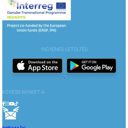
INGYENES LETÖLTÉS
KÖVESS MINKET A
Iratkozz fel