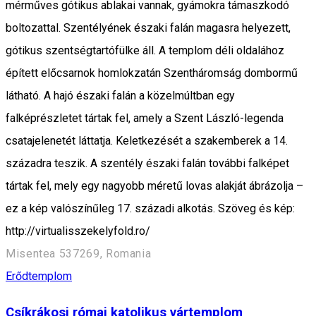
mérműves gótikus ablakai vannak, gyámokra támaszkodó
boltozattal. Szentélyének északi falán magasra helyezett,
gótikus szentségtartófülke áll. A templom déli oldalához
épített előcsarnok homlokzatán Szentháromság dombormű
látható. A hajó északi falán a közelmúltban egy
falképrészletet tártak fel, amely a Szent László-legenda
csatajelenetét láttatja. Keletkezését a szakemberek a 14.
századra teszik. A szentély északi falán további falképet
tártak fel, mely egy nagyobb méretű lovas alakját ábrázolja –
ez a kép valószínűleg 17. századi alkotás. Szöveg és kép:
http://virtualisszekelyfold.ro/
Misentea 537269, Romania
Erődtemplom
Csíkrákosi római katolikus vártemplom