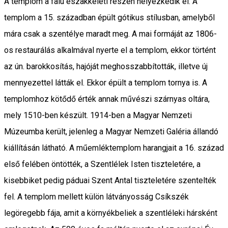
A templom a falu északkeleti részén helyezkedik el. A
templom a 15. században épült gótikus stílusban, amelyből
mára csak a szentélye maradt meg. A mai formáját az 1806-
os restaurálás alkalmával nyerte el a templom, ekkor történt
az ún. barokkosítás, hajóját meghosszabbították, illetve új
mennyezettel látták el. Ekkor épült a templom tornya is. A
templomhoz kötődő érték annak művészi szárnyas oltára,
mely 1510-ben készült. 1914-ben a Magyar Nemzeti
Múzeumba került, jelenleg a Magyar Nemzeti Galéria állandó
kiállításán látható. A műemléktemplom harangjait a 16. század
első felében öntötték, a Szentlélek Isten tiszteletére, a
kisebbiket pedig páduai Szent Antal tiszteletére szentelték
fel. A templom mellett külön látványosság Csíkszék
legöregebb fája, amit a környékbeliek a szentléleki hársként