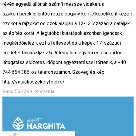
révén egyedülállónak számít messze vidéken, a
szakemberek jelentős része pogány kori jelképekként kezeli
ezeket a rajzokat és ezek alapján a 12-13. századra datálják
az építés korát. A legutóbbi kutatások azonban igencsak
megkérdőjelezik ezt a feltevést és a képek 17. századi
eredetét támasztják alá. A templom egyéni és csoportos
látogatása előzetes időpont egyeztetéssel történik, a +40
744 664 386-os telefonszámon. Szöveg és kép:
http://virtualisszekelyfold.ro/
Racu 537298, Romania