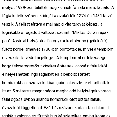
melyet 1929-ben találtak meg - ennek felirata ma is látható. A
tégla keletkezésének idejét a szakértők 1274 és 1431 közé
teszik. A felirat tárgya a mai napig vita tárgyát képezi, a
leginkább elfogadott változat szerint: ”Miklós Derzsi apa-
pap”. A várfal belső oldalán egykor körfolyosó (gyilokjáró)
futott körbe, amelyet 1788-ban bontottak le, mivel a templom
elveszítette védelmi jellegét. A templomfal érdekessége,
hogy félnyeregtetős színeket építettek, ahová a falu lakói
elhelyezhették ingóságaikat és a beköltöztetett
hombárokban, szuszékokban gabonakészletüket tarthatták.
Itt az 5 méteres magasságot meghaladó helyiségek vastag
falai egész évben állandó hőmérsékletet biztosítanak,
évszaktól függetlenül. Ezért évszázadok óta a falu lakói itt
tartják szalonna és füstölt hús készleteiket, emiatt kapta az