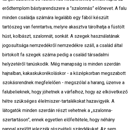
erődtemplom bástyarendszere a ”szalonnás” előnevet. A falu
minden családja számára legalább egy fából készült
tartószeg van fenntartva, melyre akasztva tárolhatja a füstölt
húst, kolbászt, szalonnát, sonkát. A szegek használatának
jogosultsága nemzedékről nemzedékre száll, a család által
birtokolt fa szegek száma pedig a család társadalmi
helyzetéről tanúskodik. Még manapság is minden szerdán
hajnalban, kakaskukorékoláskor - a középkorban megszabott
szokásrendnek megfelelően - megszólal a harang, üzenve a
falubelieknek, hogy jöhetnek a várfalhoz, hogy az elkövetkező
hétre szükséges élelmiszer-tartalékokat hazavigyék. A
látogatók minden szerdán részt vehetnek a „szalonna-
szertartáson”, ennek egyetlen előfeltétele, hogy néhány
nappal azelőtt jelezzék részvételi szándékukat. Az sem