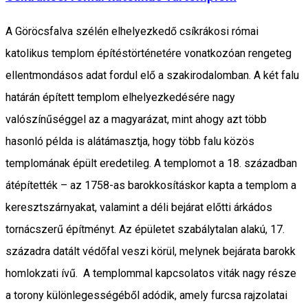
A Göröcsfalva szélén elhelyezkedő csíkrákosi római
katolikus templom építéstörténetére vonatkozóan rengeteg
ellentmondásos adat fordul elő a szakirodalomban. A két falu
határán épített templom elhelyezkedésére nagy
valószínűséggel az a magyarázat, mint ahogy azt több
hasonló példa is alátámasztja, hogy több falu közös
templomának épült eredetileg. A templomot a 18. században
átépítették – az 1758-as barokkosításkor kapta a templom a
keresztszárnyakat, valamint a déli bejárat előtti árkádos
tornácszerű építményt. Az épületet szabálytalan alakú, 17.
századra datált védőfal veszi körül, melynek bejárata barokk
homlokzati ívű. A templommal kapcsolatos viták nagy része
a torony különlegességéből adódik, amely furcsa rajzolatai