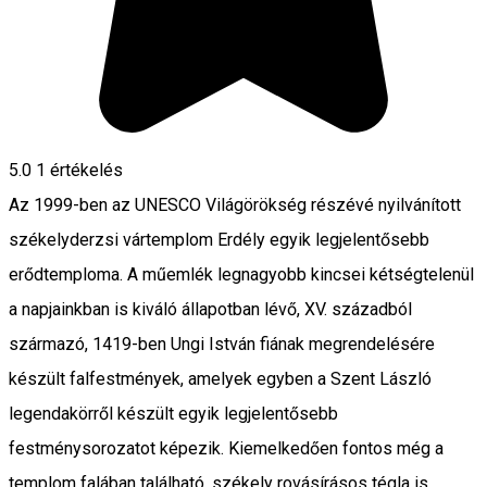
5.0
1 értékelés
Az 1999-ben az UNESCO Világörökség részévé nyilvánított
székelyderzsi vártemplom Erdély egyik legjelentősebb
erődtemploma. A műemlék legnagyobb kincsei kétségtelenül
a napjainkban is kiváló állapotban lévő, XV. századból
származó, 1419-ben Ungi István fiának megrendelésére
készült falfestmények, amelyek egyben a Szent László
legendakörről készült egyik legjelentősebb
festménysorozatot képezik. Kiemelkedően fontos még a
templom falában található, székely rovásírásos tégla is,