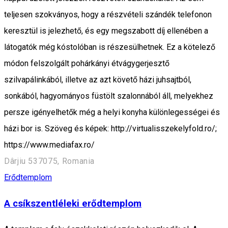
teljesen szokványos, hogy a részvételi szándék telefonon
keresztül is jelezhető, és egy megszabott díj ellenében a
látogatók még kóstolóban is részesülhetnek. Ez a kötelező
módon felszolgált pohárkányi étvágygerjesztő
szilvapálinkából, illetve az azt követő házi juhsajtból,
sonkából, hagyományos füstölt szalonnából áll, melyekhez
persze igényelhetők még a helyi konyha különlegességei és
házi bor is. Szöveg és képek: http://virtualisszekelyfold.ro/;
https://www.mediafax.ro/
Dârjiu 537075, Romania
Erődtemplom
A csíkszentléleki erődtemplom