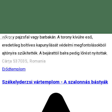
hogy a várfal a török betörések ellen készült, hogy az Olt
felvidékének lakói ott oltalmazhassák magukat. A vár
védelmét tovább fokozta, és a kapu védőit óvta a lőfegyverek
ellen a bejárat elé, valószínűleg a 17. században épített,
Magyar
vékony pajzsfal vagy barbakán. A torony kívülre eső,
eredetileg boltíves kapunyílását védelmi megfontolásokból
ajtónyira szűkítették. A bejárattól balra pedig lőrést nyitottak.
Cârța 537035, Romania
Erődtemplom
Székelyderzsi vártemplom - A szalonnás bástyák