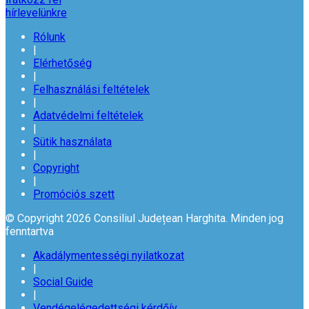
hírlevelünkre
Rólunk
|
Elérhetőség
|
Felhasználási feltételek
|
Adatvédelmi feltételek
|
Sütik használata
|
Copyright
|
Promóciós szett
© Copyright 2026 Consiliul Județean Harghita. Minden jog
fenntartva
Akadálymentességi nyilatkozat
|
Social Guide
|
Vendégelégedettségi kérdőív