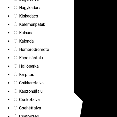
Nagykadács
Kiskadács
Kelemenpatak
Kalnács
Kalonda
Homoródremete
Kápolnásfalu
Hollósarka
Kárpitus
Csíkkarcfalva
Kászonújfalu
Csekefalva
Csehétfalva
Csatószeg