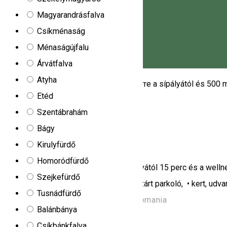
Magyarandrásfalva
Miercurea Ciuc, Romania
Csíkménaság
Apartman
Ménaságújfalu
Ildis apartmanok
Árvátfalva
Magyar
Atyha
A szálláshely Hargitafürdőn, 200 méterre a sípályától és 500 mé
Etéd
Harghita-Băi 26/A
Szentábrahám
Apartman
Bágy
Mirtur apartmanok
Kirulyfürdő
Homoródfürdő
A Mirtur Kulcsosház Parajdon, a Sóbányától 15 perc és a well
Szejkefürdő
Szolgáltatások: • iIngyenes internet, • zárt parkoló, • kert, udva
Tusnádfürdő
Strada Minei 89/A, Praid 537240, Romania
Balánbánya
Apartman
Csíkbánkfalva