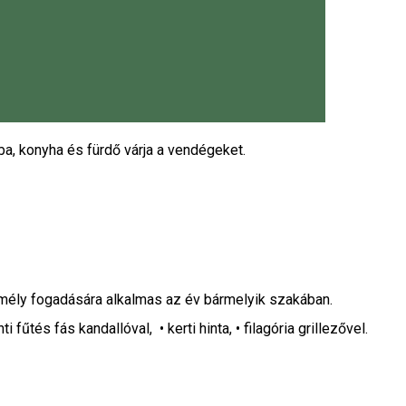
oba, konyha és fürdő várja a vendégeket.
zemély fogadására alkalmas az év bármelyik szakában.
fűtés fás kandallóval, • kerti hinta, • filagória grillezővel.