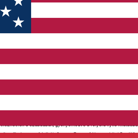
, ahol a vendégek kihasználhatják a kertet és a grillezési lehe
2 fürdőszobával, ágyneművel, törölközőkkel, lapos képernyős TV-v
étkezhetnek a szabadban, gyönyörködve a folyóra nyíló kilátás
iknikezőhelye van. A bákói „George Enescu” Nemzetközi Repülőté