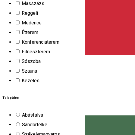
Masszázs
1647 Lunca de Jos
Reggeli
Apartman
Medence
Dóri
Étterem
Konferenciaterem
A Dóri kiadó apartman Hargitafürdőn található. Az apartman hár
Fitneszterem
fűtés, udvar, internet, garázs, 900 m a központtól.
Sószoba
Strada Harghita Băi, Harghita-Băi, Romania
Szauna
Apartman
Kezelés
4 FA Apartmanok
Település
A Csíkszeredában található 4 Fa Apartmanok modern és termész
Abásfalva
apartmanház hat darab kényelmes fekvőhellyel rendelkezik, így c
Sándortelke
konyhával egybenyitott nappali határozza meg, amely központi 
Székelymagyaros
apartmanokhoz tartozó saját teraszok közvetlenül a hatalmas, 