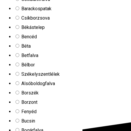
Sanderson Apartments
Barackospatak
Csíkborzsova
Békástelep
Bencéd
Béta
Betfalva
Bélbor
Székelyszentlélek
Alsóboldogfalva
Borszék
Borzont
Fenyéd
Bucsin
Bogárfalva