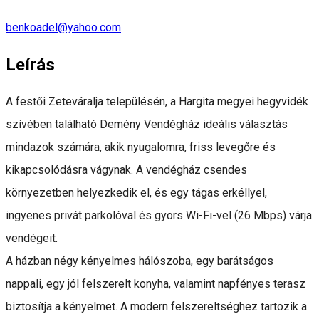
benkoadel@yahoo.com
Leírás
A festői Zeteváralja településén, a Hargita megyei hegyvidék
szívében található Demény Vendégház ideális választás
mindazok számára, akik nyugalomra, friss levegőre és
kikapcsolódásra vágynak. A vendégház csendes
környezetben helyezkedik el, és egy tágas erkéllyel,
ingyenes privát parkolóval és gyors Wi-Fi-vel (26 Mbps) várja
vendégeit.
A házban négy kényelmes hálószoba, egy barátságos
nappali, egy jól felszerelt konyha, valamint napfényes terasz
biztosítja a kényelmet. A modern felszereltséghez tartozik a