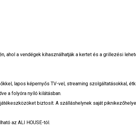
, ahol a vendégek kihasználhatják a kertet és a grillezési lehe
őkkel, lapos képernyős TV-vel, streaming szolgáltatásokkal, étk
e a folyóra nyíló kilátásban.
tékeszközöket biztosít. A szálláshelynek saját piknikezőhelye
lható az ALI HOUSE-tól.