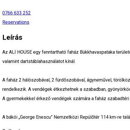
0766 633 252
Reservations
Leírás
Az ALI HOUSE egy fenntartható faház Bükkhavaspataka területén
valamint dartstáblahasználatot kínál.
A faház 2 hálószobával, 2 fürdőszobával, ágyneművel, törölköz
rendelkezik. A vendégek étkezhetnek a szabadban, gyönyörködv
A gyermekekkel érkező vendégek számára a faház szabadtéri já
A bákói „George Enescu” Nemzetközi Repülőtér 114 km-re talá