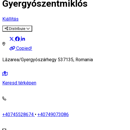
Gyergyószentmiklós
Kiállítás
Distribuie
Copied!
Lăzarea/Gyergyószárhegy 537135, Romania
Keresd térképen
+40745528674
•
+40749073086