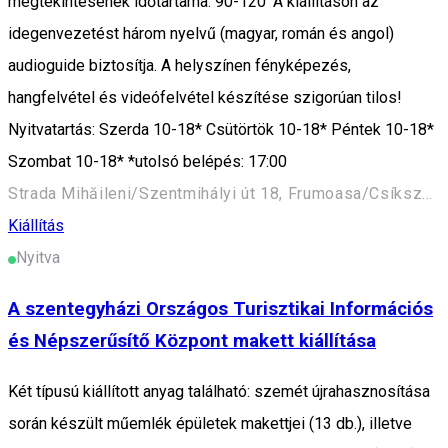
megtekintésének időtartama: 90-120’ A kiállításon az
idegenvezetést három nyelvű (magyar, román és angol)
audioguide biztosítja. A helyszínen fényképezés,
hangfelvétel és videófelvétel készítése szigorúan tilos!
Nyitvatartás: Szerda 10-18* Csütörtök 10-18* Péntek 10-18*
Szombat 10-18* *utolsó belépés: 17:00
Strada Mihăileni/Szentmihályi út 18, Frumoasa/Csíkszépvíz 537115, Romania
Kiállítás
Nyitva
A szentegyházi Országos Turisztikai Információs
és Népszerűsítő Központ makett kiállítása
Két típusú kiállított anyag található: szemét újrahasznosítása
során készült műemlék épületek makettjei (13 db.), illetve