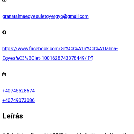
granatalmaegyesuletgyergyo@gmail.com
https://www.facebook.com/Gr%C3%A1n%C3%A1talma-
Egyes%C3%BClet-1001628743378449/
+40745528674
+40749073086
Leírás