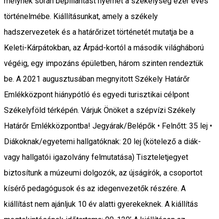
melynek során bepillantást nyerhet a székelység ezer éves
történelmébe. Kiállításunkat, amely a székely
hadszervezetek és a határőrizet történetét mutatja be a
Keleti-Kárpátokban, az Árpád-kortól a második világháború
végéig, egy impozáns épületben, három szinten rendeztük
be. A 2021 augusztusában megnyitott Székely Határőr
Emlékközpont hiánypótló és egyedi turisztikai célpont
Székelyföld térképén. Várjuk Önöket a szépvízi Székely
Határőr Emlékközpontba! Jegyárak/Belépők • Felnőtt: 35 lej •
Diákoknak/egyetemi hallgatóknak: 20 lej (kötelező a diák-
vagy hallgatói igazolvány felmutatása) Tiszteletjegyet
biztosítunk a múzeumi dolgozók, az újságírók, a csoportot
kísérő pedagógusok és az idegenvezetők részére. A
kiállítást nem ajánljuk 10 év alatti gyerekeknek. A kiállítás