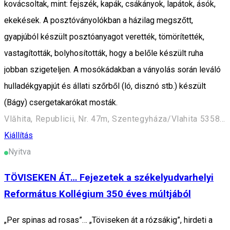
kovácsoltak, mint: fejszék, kapák, csákányok, lapátok, ásók,
ekekések. A posztóványolókban a házilag megszőtt,
gyapjúból készült posztóanyagot verették, tömörítették,
vastagították, bolyhosították, hogy a belőle készült ruha
jobban szigeteljen. A mosókádakban a ványolás során leváló
hulladékgyapjút és állati szőrből (ló, disznó stb.) készült
(Bágy) csergetakarókat mosták.
Vlăhita, Republicii, Nr. 47m, Szentegyháza/Vlahita 535800, Romania
Kiállítás
Nyitva
TÖVISEKEN ÁT… Fejezetek a székelyudvarhelyi
Református Kollégium 350 éves múltjából
„Per spinas ad rosas”… „Töviseken át a rózsákig”, hirdeti a