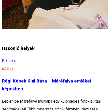
Hasonló helyek
Kiállítás
Zárva
Régi Képek Kiállítása – Máréfalva emlékei
képekben
Lépjen be Máréfalva múltjába egy különleges fotókiállítás
segítségével! Több mint száz archív fénykép idézi fel a