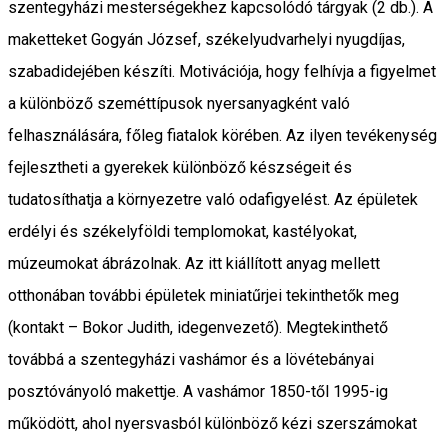
szentegyházi mesterségekhez kapcsolódó tárgyak (2 db.). A
maketteket Gogyán József, székelyudvarhelyi nyugdíjas,
szabadidejében készíti. Motivációja, hogy felhívja a figyelmet
a különböző szeméttípusok nyersanyagként való
felhasználására, főleg fiatalok körében. Az ilyen tevékenység
fejlesztheti a gyerekek különböző készségeit és
tudatosíthatja a környezetre való odafigyelést. Az épületek
erdélyi és székelyföldi templomokat, kastélyokat,
múzeumokat ábrázolnak. Az itt kiállított anyag mellett
otthonában további épületek miniatűrjei tekinthetők meg
(kontakt – Bokor Judith, idegenvezető). Megtekinthető
továbbá a szentegyházi vashámor és a lövétebányai
posztóványoló makettje. A vashámor 1850-től 1995-ig
működött, ahol nyersvasból különböző kézi szerszámokat