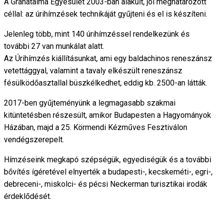
A Gránátalma Egyesület 2003-ban alakult, jól meghatározott
céllal: az úrihímzések technikáját gyűjteni és el is készíteni.
Jelenleg több, mint 140 úrihímzéssel rendelkezünk és
további 27 van munkálat alatt.
Az Úrihímzés kiállításunkat, ami egy baldachinos reneszánsz
vetettággyal, valamint a tavaly elkészült reneszánsz
fésülködőasztallal büszkélkedhet, eddig kb. 2500-an látták.
2017-ben gyűjteményünk a legmagasabb szakmai
kitüntetésben részesült, amikor Budapesten a Hagyományok
Házában, majd a 25. Körmendi Kézműves Fesztiválon
vendégszerepelt.
Hímzéseink megkapó szépségük, egyediségük és a további
bővítés ígéretével elnyerték a budapesti-, kecskeméti-, egri-,
debreceni-, miskolci- és pécsi Neckerman turisztikai irodák
érdeklődését.