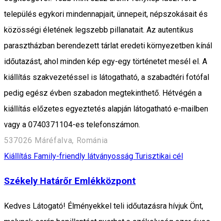
település egykori mindennapjait, ünnepeit, népszokásait és
közösségi életének legszebb pillanatait. Az autentikus
parasztházban berendezett tárlat eredeti környezetben kínál
időutazást, ahol minden kép egy-egy történetet mesél el. A
kiállítás szakvezetéssel is látogatható, a szabadtéri fotófal
pedig egész évben szabadon megtekinthető. Hétvégén a
kiállítás előzetes egyeztetés alapján látogatható e-mailben
vagy a 0740371104-es telefonszámon.
537026 Máréfalva, Románia
Kiállítás
Family-friendly látványosság
Turisztikai cél
Székely Határőr Emlékközpont
Kedves Látogató! Élményekkel teli időutazásra hívjuk Önt,