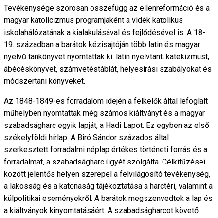
Tevékenysége szorosan összefügg az ellenreformáció és a
magyar katolicizmus programjaként a vidék katolikus
iskolahálózatának a kialakulásával és fejlődésével is. A 18-
19. században a barátok kézisajtóján több latin és magyar
nyelvű tankönyvet nyomtattak ki: latin nyelvtant, katekizmust,
ábécéskönyvet, számvetéstáblát, helyesírási szabályokat és
módszertani könyveket.
Az 1848-1849-es forradalom idején a felkelők által lefoglalt
műhelyben nyomtattak még számos kiáltványt és a magyar
szabadságharc egyik lapját, a Hadi Lapot. Ez egyben az első
székelyföldi hírlap. A Biró Sándor százados által
szerkesztett forradalmi néplap értékes történeti forrás és a
forradalmat, a szabadságharc ügyét szolgálta. Célkitűzései
között jelentős helyen szerepel a felvilágosító tevékenység,
a lakosság és a katonaság tájékoztatása a harctéri, valamint a
külpolitikai eseményekről. A barátok megszenvedtek a lap és
a kiáltványok kinyomtatásáért. A szabadságharcot követő