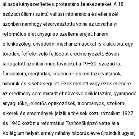
állásba kényszerítette a protestáns felekezeteket. A 18.
századi állami szintű vallási intolerancia és ellenszél
azonban nemhogy elsorvasztotta volna az udvarhelyi
református élet anyagi és szellemi erejét, hanem
ellenkezőleg, önvédelmi mechanizmusokat is kialakítva, egy
töretlen, felfele ívelő fejlődést eredményezett. Bőven
tartogatott azonban még töviseket a 19–20. század is:
forradalom, megtorlás, impérium- és rendszerváltások,
háborúk és kisebbségi lét. Ezek mellett vagy ezek ellenére
az eredmény sem maradt el: növekvő diáklétszám, gyarapodó
anyagi tőke, jelentős építkezések, tudományos, szellemi
sikerek és eredmények jelzik a tövisek közti rózsákat. 1927
és 1940 között a református Tanítónőképző vette át a
Kollégium helyét, amely néhány háborús évre újraindult ugyan,