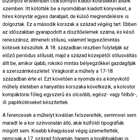
bizonyos értelemben csíksomlyói kiadói kötésekkel állunk
szemben. Itt kötötték be a nyomdában kiadott könyveket, a
híres könyvtár egyes darabjait, de külső megrendelésre is
dolgoztak. Ez a második korszak a század végéig tart. Ebben
az időszakban gyarapodott a díszítőelemek száma, és késő
reneszánsz, átmeneti stílusú, valamint legyezőmintás
kötések készültek. A 18. században részben folytatják az
előző periódus stílusát, majd a század közepétől stílusváltás
állt be, amikor újabb, rokokó mintás bélyegzőkkel gazdagítják
a szerszámkészletet. Virágkorát a műhely a 17-18.
században érte el. Ezt követően a nyomda és a könyvkötő
műhely életében a hanyatlás korszaka következik, a kolostor
kompáktorai főleg egyszerű és olcsóbb, egész- vagy félbőr-,
ill. papírkötéseket készítettek.
A ferencesek a műhelyt kiválóan felszerelték, semmivel sem
maradt le a kor színvonalán álló, akár külföldi tipográfiák
mögött sem. Kisebb kihagyással végig üzemeltették,
nemcsak a 17. század folyamán, hanem a továbbiakban is,