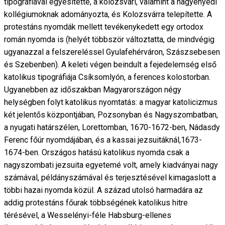
tipográfiával egyesítette, a kolozsvári, valamint a nagyenyedi
kollégiumoknak adományozta, és Kolozsvárra telepítette. A
protestáns nyomdák mellett tevékenykedett egy ortodox
román nyomda is (helyét többször változtatta, de mindvégig
ugyanazzal a felszereléssel Gyulafehérváron, Szászsebesen
és Szebenben). A keleti végen beindult a fejedelemség első
katolikus tipográfiája Csíksomlyón, a ferences kolostorban.
Ugyanebben az időszakban Magyarországon négy
helységben folyt katolikus nyomtatás: a magyar katolicizmus
két jelentős központjában, Pozsonyban és Nagyszombatban,
a nyugati határszélen, Lorettomban, 1670-1672-ben, Nádasdy
Ferenc főúr nyomdájában, és a kassai jezsuitáknál,1673-
1674-ben. Országos hatású katolikus nyomda csak a
nagyszombati jezsuita egyetemé volt, amely kiadványai nagy
számával, példányszámával és terjesztésével kimagaslott a
többi hazai nyomda közül. A század utolsó harmadára az
addig protestáns főurak többségének katolikus hitre
térésével, a Wesselényi-féle Habsburg-ellenes