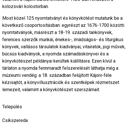
kolozsvári kolostorban.
Most közel 125 nyomtatványt és könyvkötést mutatunk be a
következő csoportosításban: egyrészt az 1676-1700 közötti
nyomtatványok, másrészt a 18-19. századi tankönyvek,
ferences szerzők munkái, énekes-, imádságos- és liturgikus
könyvek, vallásos társulatok kiadványai, vitairatok, jogi művek,
búcsús kiadványok, a nyomda számadáskönyvei és a
könyvkötészet példányai kerültek kiállításra. Ezen kívül a
tárlaton a nyomda fennmaradt felszerelését láthatja még a
múzeumi vendég: a 18. században felújított Kájoni-féle
kézisajtót, a könyvillusztrációk és szentképek rézmetszet
lemezeit, valamint a könyvkötészet szerszámait.
Település
Csíkszereda