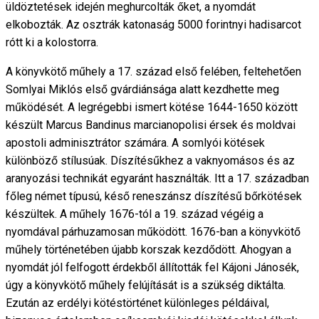
üldöztetések idején meghurcolták őket, a nyomdát
elkobozták. Az osztrák katonaság 5000 forintnyi hadisarcot
rótt ki a kolostorra.
A könyvkötő műhely a 17. század első felében, feltehetően
Somlyai Miklós első gvárdiánsága alatt kezdhette meg
működését. A legrégebbi ismert kötése 1644-1650 között
készült Marcus Bandinus marcianopolisi érsek és moldvai
apostoli adminisztrátor számára. A somlyói kötések
különböző stílusúak. Díszítésűkhez a vaknyomásos és az
aranyozási technikát egyaránt használták. Itt a 17. században
főleg német típusú, késő reneszánsz díszítésű bőrkötések
készültek. A műhely 1676-tól a 19. század végéig a
nyomdával párhuzamosan működött. 1676-ban a könyvkötő
műhely történetében újabb korszak kezdődött. Ahogyan a
nyomdát jól felfogott érdekből állították fel Kájoni Jánosék,
úgy a könyvkötő műhely felújítását is a szükség diktálta.
Ezután az erdélyi kötéstörténet különleges példáival,