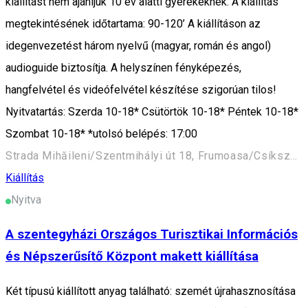
kiállítást nem ajánljuk 10 év alatti gyerekeknek. A kiállítás
megtekintésének időtartama: 90-120’ A kiállításon az
idegenvezetést három nyelvű (magyar, román és angol)
audioguide biztosítja. A helyszínen fényképezés,
hangfelvétel és videófelvétel készítése szigorúan tilos!
Nyitvatartás: Szerda 10-18* Csütörtök 10-18* Péntek 10-18*
Szombat 10-18* *utolsó belépés: 17:00
Strada Mihăileni/Szentmihályi út 18, Frumoasa/Csíkszépvíz 537115, Romania
Kiállítás
Nyitva
A szentegyházi Országos Turisztikai Információs
és Népszerűsítő Központ makett kiállítása
Két típusú kiállított anyag található: szemét újrahasznosítása