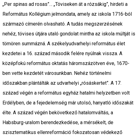
„Per spinas ad rosas”… „Töviseken át a rózsákig”, hirdeti a
Református Kollégium jelmondata, amely az iskola 1716-ból
származó címerén olvasható. A tudás megszerzésének
nehéz, tövises útjára utaló gondolat mintha az iskola múltját is
tömören summázná. A székelyudvarhelyi református élet
kezdetei a 16. század második felére nyúlnak vissza. A
középfokú református oktatás háromszázötven éve, 1670-
ben vette kezdetét városunkban. Nehéz történelmi
időszakban plántálták az udvarhelyi „rósáskertet”. A 17.
század végén a református egyház hatalmi helyzetben volt
Erdélyben, de a fejedelemség már utolsó, hanyatló időszakát
élte. A század végén bekövetkező hatalomváltás, a
Habsburg-uralom berendezkedése, a mérsékelt, de
szisztematikus ellenreformáció fokozatosan védekező