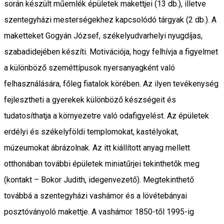
során készült műemlék épületek makettjei (13 db.), illetve
szentegyházi mesterségekhez kapcsolódó tárgyak (2 db.). A
maketteket Gogyán József, székelyudvarhelyi nyugdíjas,
szabadidejében készíti. Motivációja, hogy felhívja a figyelmet
a különböző szeméttípusok nyersanyagként való
felhasználására, főleg fiatalok körében. Az ilyen tevékenység
fejlesztheti a gyerekek különböző készségeit és
tudatosíthatja a környezetre való odafigyelést. Az épületek
erdélyi és székelyföldi templomokat, kastélyokat,
múzeumokat ábrázolnak. Az itt kiállított anyag mellett
otthonában további épületek miniatűrjei tekinthetők meg
(kontakt – Bokor Judith, idegenvezető). Megtekinthető
továbbá a szentegyházi vashámor és a lövétebányai
posztóványoló makettje. A vashámor 1850-től 1995-ig