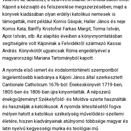
Kájonit a kézisajtó és felszerelése megszerzésében, majd a
könyvek kiadásában olyan erdélyi katolikus nemesek is
támogatták, mint például Kornis Gáspár, Haller János és neje
Kornis Kata, Bánffy Kristofné Farkas Margit, Torma István,
Apor István, stb. Az alapítás éveiben a könyvnyomtatásban
segítségére volt Kájoninak a Felvidékről származó Kassai
András. Könyvkötőt ugyancsak Róma engedélyével a
magyarországi Mariana Tartományból kapott.
A nyomda első ismert és irodalomtörténeti szempontból
legjelentősebb kiadványa a Kájoni János által szerkesztett
Cantionale Catholicum 1676-ból. Énekeskönyvét 1719-ben,
1805-ben és 1806-ban újra kinyomtatták. A népszerű
énekgyűjteményt Székelyföld- és Moldva-szerte használták
és használják a katolikusok. A nyomda létesítésétől fogva
mélyen hatott a katolikus székelység művelődési-szellemi
életére, hiszen kiadványainak atúlnyomó többsége magyar és
latin nyelvű kegyességi munka és teológiai mű.