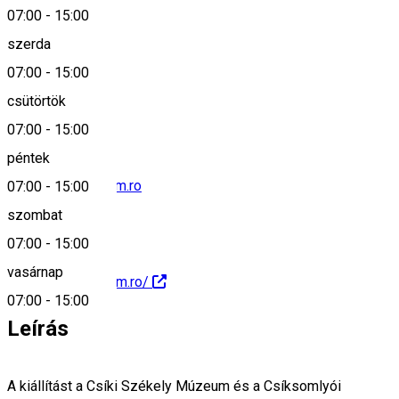
07:00
-
15:00
szerda
07:00
-
15:00
0040266372024
csütörtök
07:00
-
15:00
péntek
info@csikimuzeum.ro
07:00
-
15:00
szombat
07:00
-
15:00
vasárnap
http://csikimuzeum.ro/
07:00
-
15:00
Leírás
A kiállítást a Csíki Székely Múzeum és a Csíksomlyói