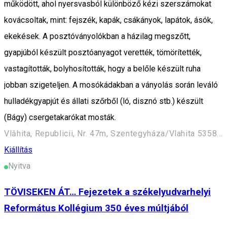
működött, ahol nyersvasból különböző kézi szerszámokat
kovácsoltak, mint: fejszék, kapák, csákányok, lapátok, ásók,
ekekések. A posztóványolókban a házilag megszőtt,
gyapjúból készült posztóanyagot verették, tömörítették,
vastagították, bolyhosították, hogy a belőle készült ruha
jobban szigeteljen. A mosókádakban a ványolás során leváló
hulladékgyapjút és állati szőrből (ló, disznó stb.) készült
(Bágy) csergetakarókat mosták.
Vlăhita, Republicii, Nr. 47m, Szentegyháza/Vlahita 535800, Romania
Kiállítás
Nyitva
TÖVISEKEN ÁT… Fejezetek a székelyudvarhelyi
Református Kollégium 350 éves múltjából