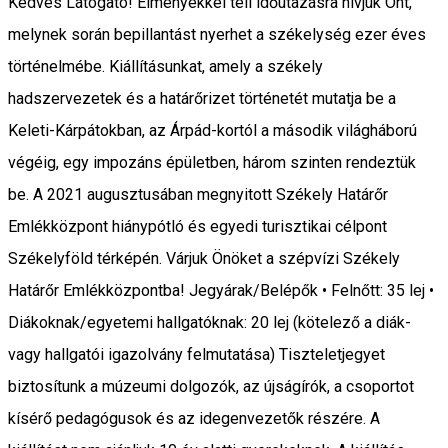
Kedves Látogató! Élményekkel teli időutazásra hívjuk Önt,
melynek során bepillantást nyerhet a székelység ezer éves
történelmébe. Kiállításunkat, amely a székely
hadszervezetek és a határőrizet történetét mutatja be a
Keleti-Kárpátokban, az Árpád-kortól a második világháború
végéig, egy impozáns épületben, három szinten rendeztük
be. A 2021 augusztusában megnyitott Székely Határőr
Emlékközpont hiánypótló és egyedi turisztikai célpont
Székelyföld térképén. Várjuk Önöket a szépvízi Székely
Határőr Emlékközpontba! Jegyárak/Belépők • Felnőtt: 35 lej •
Diákoknak/egyetemi hallgatóknak: 20 lej (kötelező a diák-
vagy hallgatói igazolvány felmutatása) Tiszteletjegyet
biztosítunk a múzeumi dolgozók, az újságírók, a csoportot
kísérő pedagógusok és az idegenvezetők részére. A