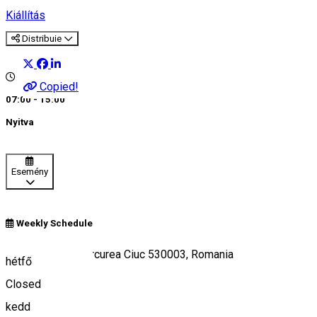
Kiállítás
Distribuie
Copied!
07:00 - 15:00
Nyitva
Esemény
Weekly Schedule
Piața Cetății, Miercurea Ciuc 530003, Romania
hétfő
Closed
kedd
Keresd térképen