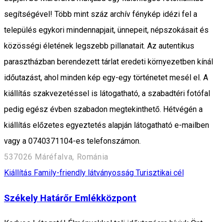
segítségével! Több mint száz archív fénykép idézi fel a
település egykori mindennapjait, ünnepeit, népszokásait és
közösségi életének legszebb pillanatait. Az autentikus
parasztházban berendezett tárlat eredeti környezetben kínál
időutazást, ahol minden kép egy-egy történetet mesél el. A
kiállítás szakvezetéssel is látogatható, a szabadtéri fotófal
pedig egész évben szabadon megtekinthető. Hétvégén a
kiállítás előzetes egyeztetés alapján látogatható e-mailben
vagy a 0740371104-es telefonszámon.
537026 Máréfalva, Románia
Kiállítás
Family-friendly látványosság
Turisztikai cél
Székely Határőr Emlékközpont