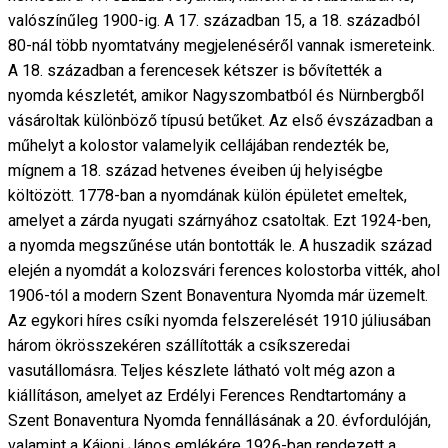
valószínűleg 1900-ig. A 17. században 15, a 18. századból
80-nál több nyomtatvány megjelenéséről vannak ismereteink.
A 18. században a ferencesek kétszer is bővítették a
nyomda készletét, amikor Nagyszombatból és Nürnbergből
vásároltak különböző típusú betűket. Az első évszázadban a
műhelyt a kolostor valamelyik cellájában rendezték be,
mígnem a 18. század hetvenes éveiben új helyiségbe
költözött. 1778-ban a nyomdának külön épületet emeltek,
amelyet a zárda nyugati szárnyához csatoltak. Ezt 1924-ben,
a nyomda megszűnése után bontották le. A huszadik század
elején a nyomdát a kolozsvári ferences kolostorba vitték, ahol
1906-tól a modern Szent Bonaventura Nyomda már üzemelt.
Az egykori híres csíki nyomda felszerelését 1910 júliusában
három ökrösszekéren szállították a csíkszeredai
vasutállomásra. Teljes készlete látható volt még azon a
kiállításon, amelyet az Erdélyi Ferences Rendtartomány a
Szent Bonaventura Nyomda fennállásának a 20. évfordulóján,
valamint a Kájoni János emlékére 1926-ban rendezett a