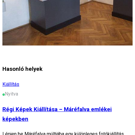
Hasonló helyek
Kiállítás
Nyitva
Régi Képek Kiállítása – Máréfalva emlékei
képekben
Lépjen be Máréfalva múltjába egy különleges fotókiállítás