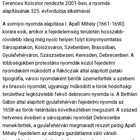
Ferences Kolostor rendezte 2001-ben, a nyomda
alapításának 325. évfordulója alkalmával.
A somlyói nyomda alapítása I. Apafi Mihály (1661-1690)
korára esik, amikor a fejedelemség területén hosszabb-
rövidebb ideig még nyolc helyen folyt könyvnyomtatás:
Sárospatakon, Kolozsváron, Szebenben, Brassóban,
Gyulafehérváron, Szászsebesen, Keresden, Debrecenben. A
többségükben protestáns nyomdák közül fejedelmi
nyomdaként működött a Rákócziak által alapított pataki
tipográfia, városi nyomdaként bérlők üzemeltették a szebeni
és brassói nyomdát, ugyanúgy működött a török hódoltsági
területhez legközelebb fekvő debreceni nyomda is. A Bethlen
Gábor által alapított gyulafehérvári fejedelmi nyomda az
1658-as török-tatárdúlás következtében megszünt. A század
hetvenes éveiben a sárospataki nyomdát Debrecenbe
menekítették, a gyulafehérvári megmaradt részét pedig Apafi
Mihály fejedelem az addigra gazdátlanná váló váradi