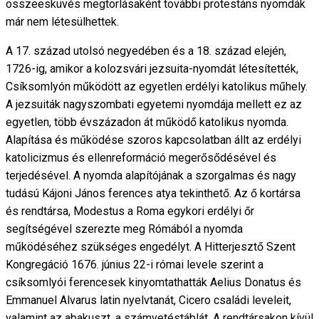
összeesküvés megtorlásaként további protestáns nyomdák
már nem létesülhettek.
A 17. század utolsó negyedében és a 18. század elején,
1726-ig, amikor a kolozsvári jezsuita-nyomdát létesítették,
Csíksomlyón működött az egyetlen erdélyi katolikus műhely.
A jezsuiták nagyszombati egyetemi nyomdája mellett ez az
egyetlen, több évszázadon át működő katolikus nyomda.
Alapítása és működése szoros kapcsolatban állt az erdélyi
katolicizmus és ellenreformáció megerősődésével és
terjedésével. A nyomda alapítójának a szorgalmas és nagy
tudású Kájoni János ferences atya tekinthető. Az ő kortársa
és rendtársa, Modestus a Roma egykori erdélyi őr
segítségével szerezte meg Rómából a nyomda
működéséhez szükséges engedélyt. A Hitterjesztő Szent
Kongregáció 1676. június 22-i római levele szerint a
csíksomlyói ferencesek kinyomtathatták Aelius Donatus és
Emmanuel Alvarus latin nyelvtanát, Cicero családi leveleit,
valamint az abakuszt, a számvetéstáblát. A rendtársakon kívül