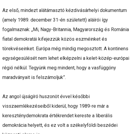
Az első, mindezt alátámasztó kézdivásárhelyi dokumentum
(amely 1989. december 31-én született) aláírói így
fogalmaznak: „Mi, Nagy-Britannia, Magyarország és Románia
fiatal demokratái kifejezzük közös eszméinket és
törekvéseinket. Európa még mindig megosztott. A kontinens
egységesülését nem lehet elképzelni a kelet-közép-európai
régió nélkül. Tegyünk meg mindent, hogy a vasfüggöny
maradványait is felszámoljuk”.
Az angol újságíró huszonöt évvel későbbi
visszaemlékezéseiből kiderül, hogy 1989-re már a
kereszténydemokrata értékrendet kereste a liberális
demokrácia helyett, és ez volt a székelyföldi beszédei