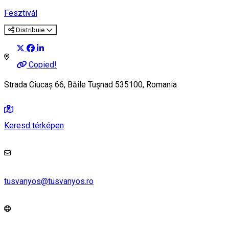
Fesztivál
Distribuie
Copied!
Strada Ciucaș 66, Băile Tușnad 535100, Romania
Keresd térképen
tusvanyos@tusvanyos.ro