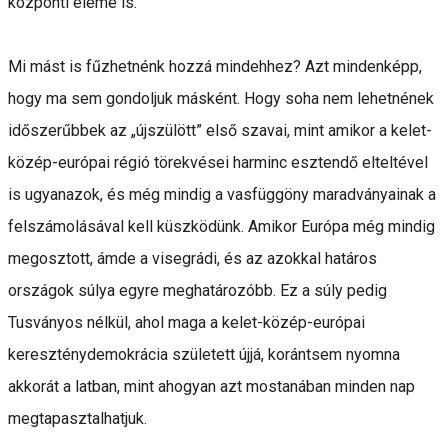
központi eleme is.
Mi mást is fűzhetnénk hozzá mindehhez? Azt mindenképp,
hogy ma sem gondoljuk másként. Hogy soha nem lehetnének
időszerűbbek az „újszülött” első szavai, mint amikor a kelet-
közép-európai régió törekvései harminc esztendő elteltével
is ugyanazok, és még mindig a vasfüggöny maradványainak a
felszámolásával kell küszködünk. Amikor Európa még mindig
megosztott, ámde a visegrádi, és az azokkal határos
országok súlya egyre meghatározóbb. Ez a súly pedig
Tusványos nélkül, ahol maga a kelet-közép-európai
kereszténydemokrácia született újjá, korántsem nyomna
akkorát a latban, mint ahogyan azt mostanában minden nap
megtapasztalhatjuk.