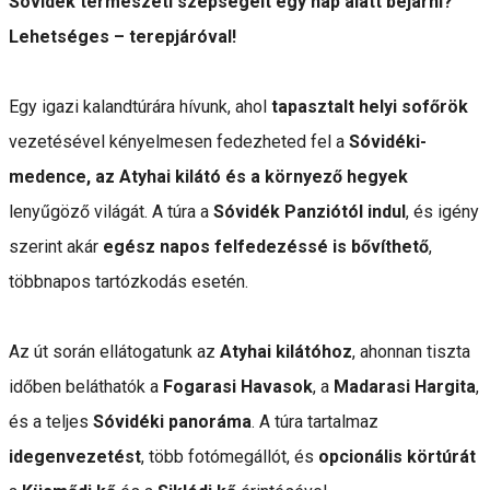
Sóvidék természeti szépségeit egy nap alatt bejárni?
Lehetséges – terepjáróval!
Egy igazi kalandtúrára hívunk, ahol
tapasztalt helyi sofőrök
vezetésével kényelmesen fedezheted fel a
Sóvidéki-
medence, az Atyhai kilátó és a környező hegyek
lenyűgöző világát. A túra a
Sóvidék Panziótól indul
, és igény
szerint akár
egész napos felfedezéssé is bővíthető
,
többnapos tartózkodás esetén.
Az út során ellátogatunk az
Atyhai kilátóhoz
, ahonnan tiszta
időben beláthatók a
Fogarasi Havasok
, a
Madarasi Hargita
,
és a teljes
Sóvidéki panoráma
. A túra tartalmaz
idegenvezetést
, több fotómegállót, és
opcionális körtúrát