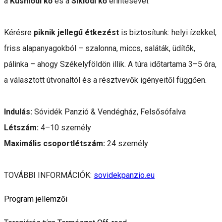
a
Küsmődi kő
és a
Siklódi kő
érintésével.
Kérésre
piknik jellegű étkezést
is biztosítunk: helyi ízekkel,
friss alapanyagokból – szalonna, miccs, saláták, üdítők,
pálinka – ahogy Székelyföldön illik. A túra időtartama 3–5 óra,
a választott útvonaltól és a résztvevők igényeitől függően.
Indulás:
Sóvidék Panzió & Vendégház, Felsősófalva
Létszám:
4–10 személy
Maximális csoportlétszám:
24 személy
TOVÁBBI INFORMÁCIÓK:
sovidekpanzio.eu
Program jellemzői