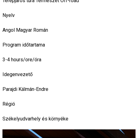
Terepjárós túra
Természet
Off-road
Nyelv
Angol
Magyar
Román
Program időtartama
3-4 hours/ore/óra
Idegenvezető
Parajdi Kálmán-Endre
Régió
Székelyudvarhely és környéke