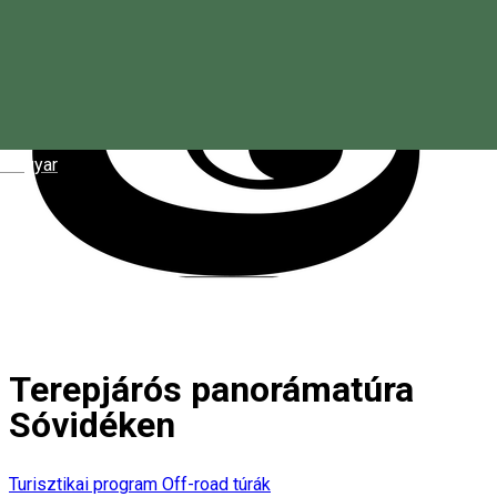
Magyar
Terepjárós panorámatúra
Sóvidéken
Turisztikai program
Off-road túrák