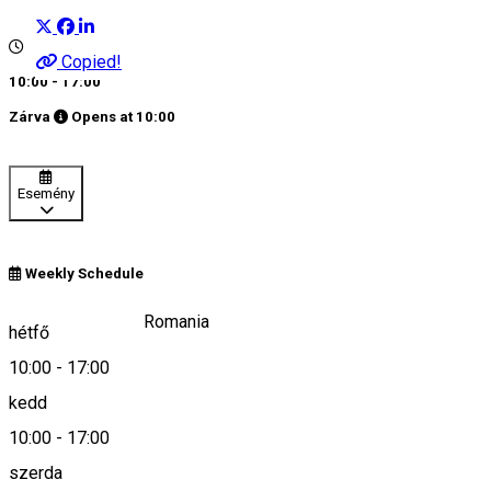
Copied!
10:00 - 17:00
Zárva
Opens at
10:00
Esemény
Weekly Schedule
Lacul Sfânta Ana, Romania
hétfő
10:00
-
17:00
kedd
Keresd térképen
10:00
-
17:00
szerda