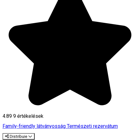
4.89
9
értékelések
Family-friendly látványosság
Természeti rezervátum
Distribuie