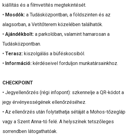
kiállítás és a filmvetítés megtekintését.
•
Mosdók:
a Tudásközpontban, a földszinten és az
alagsorban, a Vetítőterem közelében találhatók.
•
Ajándékbolt:
a parkolóban, valamint hamarosan a
Tudásközpontban.
•
Terasz:
kiszolgálás a büféskocsiból.
•
Információ:
kérdéseivel forduljon munkatársainkhoz.
CHECKPOINT
• Jegyellenőrzés (régi infopont): szkennelje a QR-kódot a
jegy érvényességének ellenőrzéséhez.
• Az ellenőrzés után folytathatja sétáját a Mohos-tőzegláp
vagy a Szent Anna-tó felé. A helyszínek tetszőleges
sorrendben látogathatóak.