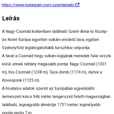
https://www.instagram.com/szentannato
Leírás
A Nagy-Csomád kráterében található Szent-Anna-tó Közép-
és Kelet-Európa egyetlen vulkáni eredetű tava, egyben
Székelyföld leglátogatottabb turisztikai célpontja.
A tavat a Csomád-hegy vulkáni kúpjának meredek falai veszik
körül, ennek néhány magasabb pontja: Nagy-Csomád (1301
m), Kis-Csomád (1238 m), Taca-domb (1174 m), illetve a
Kövesponk (1125 m).
A hivatalos adatok szerint az Európában egyedülálló
természeti kincs 946 méter tengerszint feletti magasságban
található, legnagyobb átmérője 1737 méter, legmélyebb
pontja pedig 7 m.