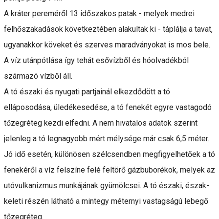
A kráter pereméről 13 időszakos patak - melyek medrei
felhőszakadások következtében alakultak ki - táplálja a tavat,
ugyanakkor köveket és szerves maradványokat is mos bele.
A víz utánpótlása így tehát esővízből és hóolvadékból
származó vízből áll.
A tó északi és nyugati partjainál elkezdődött a tó
elláposodása, üledékesedése, a tó fenekét egyre vastagodó
tőzegréteg kezdi elfedni. A nem hivatalos adatok szerint
jelenleg a tó legnagyobb mért mélysége már csak 6,5 méter.
Jó idő esetén, különösen szélcsendben megfigyelhetőek a tó
fenekéről a víz felszíne felé feltörő gázbuborékok, melyek az
utóvulkanizmus munkájának gyümölcsei. A tó északi, észak-
keleti részén látható a mintegy méternyi vastagságú lebegő
tőzegréteg.