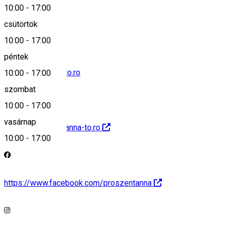
10:00
-
17:00
+40752171050
csütörtök
10:00
-
17:00
péntek
info@szentanna-to.ro
10:00
-
17:00
szombat
10:00
-
17:00
vasárnap
http://www.szentanna-to.ro
10:00
-
17:00
https://www.facebook.com/proszentanna