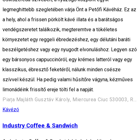
legmeghittebb szegletében várja Önt a Petőfi Kávéház. Ez az
a hely, ahol a frissen pörkölt kávé illata és a barátságos
vendégszeretet találkozik, megteremtve a tökéletes
környezetet egy reggeli ébredezéshez, egy délutáni baráti
beszélgetéshez vagy egy nyugodt elvonuláshoz. Legyen szó
egy bársonyos cappuccinóról, egy krémes latteról vagy egy
klasszikus, ébresztő feketéről, nálunk minden csésze
szívvel készül. Ha pedig valami hűsítőre vágyna, kézműves
limonádéink frissítő ereje tölti fel a napját.
Piața Majláth Gusztáv Károly, Miercurea Ciuc 530003, Romania
Kávézó
Industry Coffee & Sandwich