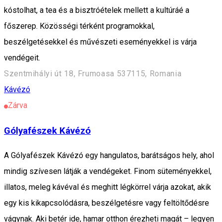
kóstolhat, a tea és a bisztróételek mellett a kultúráé a
főszerep. Közösségi térként programokkal,
beszélgetésekkel és művészeti eseményekkel is várja
vendégeit.
Szentmihályi út 18, Frumoasa 537115, Romania
Kávézó
Zárva
Gólyafészek Kávézó
A Gólyafészek Kávézó egy hangulatos, barátságos hely, ahol
mindig szívesen látják a vendégeket. Finom süteményekkel,
illatos, meleg kávéval és meghitt légkörrel várja azokat, akik
egy kis kikapcsolódásra, beszélgetésre vagy feltöltődésre
vágynak. Aki betér ide, hamar otthon érezheti magát – legyen