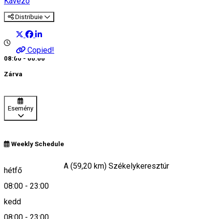
Kávézó
Distribuie
Copied!
08:00 - 00:00
Zárva
Esemény
Weekly Schedule
Str. Harghita Nr.9/A (59,20 km) Székelykeresztúr
hétfő
08:00
-
23:00
kedd
Keresd térképen
08:00
-
23:00