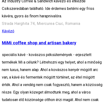
Az Industry Coffee & Sandwich kávézó és étkezde
Csíkszeredában található. Ide érdemes betérni egy friss
kávéra, gyors ás finom harapnivalóra.
Strada Harghita 74, Miercurea Ciuc, Romania
Kávézó
MiMi coffee shop and artisan bakery
speciális kávé - kovászos péksütemények - erjesztett
termékek Mi a célunk? Létrehozni egy helyet, ahol a minőség
nem luxus, hanem alap. Ahol a kovászos kenyér mögött arc
van, a kávé és fermentek mögött történet, az étel mögött
érték. Ahol a vendég nem csak fogyasztó, hanem a közösség
része. Egy olyan közeget álmodtunk meg, ahol a város
tudatosan élő közönsége otthon érzi magát. Ahol nem csak