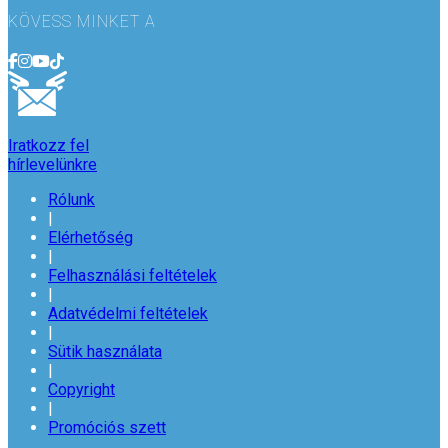
KÖVESS MINKET A
Iratkozz fel
hírlevelünkre
Rólunk
|
Elérhetőség
|
Felhasználási feltételek
|
Adatvédelmi feltételek
|
Sütik használata
|
Copyright
|
Promóciós szett