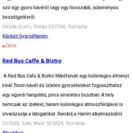
szó egy gyors kávéról vagy egy hosszabb, süteményes
beszélgetésről.
Strada Școlii, Ditrău 537090, Romania
Kávézó
Gyorsétterem
Zárva
Red Bus Caffe & Bistro
A Red Bus Cafe & Bistro Máréfalván egy különleges élményt
kínál: finom kávét és ízletes gyorsételeket fogyaszthatsz
egy egyedi hangulatú, piros emeletes buszban. A hely
nemcsak az ízekkel, hanem különleges atmoszférájával is
elvarázsolja a látogatókat. Rendelj a Hamm alkalmazásból
537026, Satu Mare 537026, Romania
Bővebben