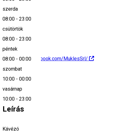
szerda
08:00
-
23:00
0040740371446
csütörtök
08:00
-
23:00
péntek
https://www.facebook.com/MuklesSrl/
08:00
-
00:00
szombat
10:00
-
00:00
vasárnap
0740371446
10:00
-
23:00
Leírás
Kávézó