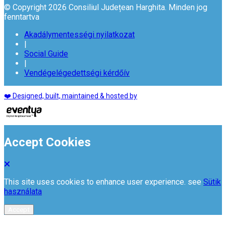
© Copyright 2026 Consiliul Județean Harghita. Minden jog
fenntartva
Akadálymentességi nyilatkozat
|
Social Guide
|
Vendégelégedettségi kérdőív
❤️ Designed, built, maintained & hosted by
Accept Cookies
This site uses cookies to enhance user experience. see
Sütik
használata
Accept