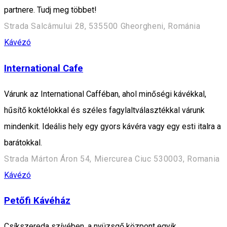
partnere. Tudj meg többet!
Strada Salcâmului 28, 535500 Gheorgheni, Románia
Kávézó
International Cafe
Várunk az International Cafféban, ahol minőségi kávékkal,
hűsítő koktélokkal és széles fagylaltválasztékkal várunk
mindenkit. Ideális hely egy gyors kávéra vagy egy esti italra a
barátokkal.
Strada Márton Áron 54, Miercurea Ciuc 530003, Romania
Kávézó
Petőfi Kávéház
Csíkszereda szívében, a nyüzsgő központ egyik