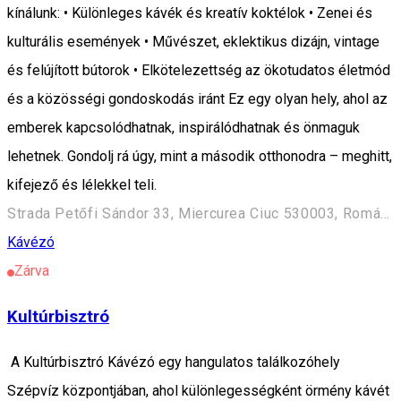
kínálunk: • Különleges kávék és kreatív koktélok • Zenei és
kulturális események • Művészet, eklektikus dizájn, vintage
és felújított bútorok • Elkötelezettség az ökotudatos életmód
és a közösségi gondoskodás iránt Ez egy olyan hely, ahol az
emberek kapcsolódhatnak, inspirálódhatnak és önmaguk
lehetnek. Gondolj rá úgy, mint a második otthonodra – meghitt,
kifejező és lélekkel teli.
Strada Petőfi Sándor 33, Miercurea Ciuc 530003, Románia
Kávézó
Zárva
Kultúrbisztró
A Kultúrbisztró Kávézó egy hangulatos találkozóhely
Szépvíz központjában, ahol különlegességként örmény kávét