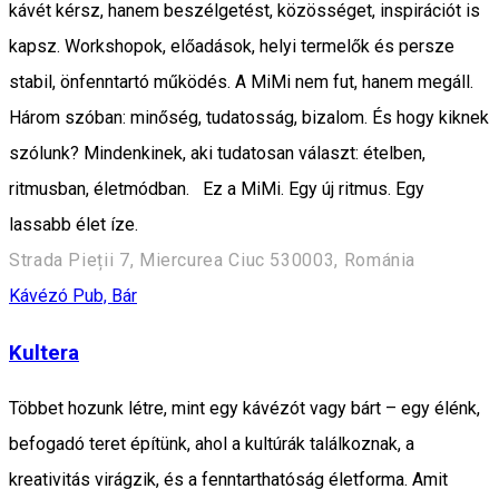
kávét kérsz, hanem beszélgetést, közösséget, inspirációt is
kapsz. Workshopok, előadások, helyi termelők és persze
stabil, önfenntartó működés. A MiMi nem fut, hanem megáll.
Három szóban: minőség, tudatosság, bizalom. És hogy kiknek
szólunk? Mindenkinek, aki tudatosan választ: ételben,
ritmusban, életmódban. Ez a MiMi. Egy új ritmus. Egy
lassabb élet íze.
Strada Pieții 7, Miercurea Ciuc 530003, Románia
Kávézó
Pub, Bár
Kultera
Többet hozunk létre, mint egy kávézót vagy bárt – egy élénk,
befogadó teret építünk, ahol a kultúrák találkoznak, a
kreativitás virágzik, és a fenntarthatóság életforma. Amit