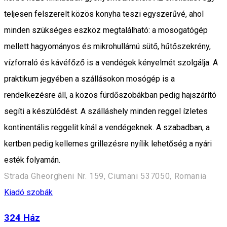
teljesen felszerelt közös konyha teszi egyszerűvé, ahol
minden szükséges eszköz megtalálható: a mosogatógép
mellett hagyományos és mikrohullámú sütő, hűtőszekrény,
vízforraló és kávéfőző is a vendégek kényelmét szolgálja. A
praktikum jegyében a szállásokon mosógép is a
rendelkezésre áll, a közös fürdőszobákban pedig hajszárító
segíti a készülődést. A szálláshely minden reggel ízletes
kontinentális reggelit kínál a vendégeknek. A szabadban, a
kertben pedig kellemes grillezésre nyílik lehetőség a nyári
esték folyamán.
Strada Gheorgheni Nr. 159, Ciumani 537050, Romania
Kiadó szobák
324 Ház