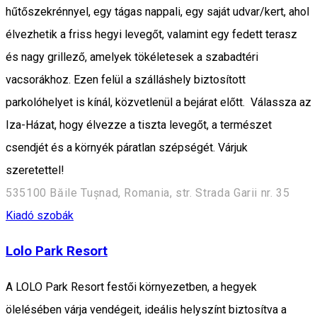
hűtőszekrénnyel, egy tágas nappali, egy saját udvar/kert, ahol
élvezhetik a friss hegyi levegőt, valamint egy fedett terasz
és nagy grillező, amelyek tökéletesek a szabadtéri
vacsorákhoz. Ezen felül a szálláshely biztosított
parkolóhelyet is kínál, közvetlenül a bejárat előtt. Válassza az
Iza-Házat, hogy élvezze a tiszta levegőt, a természet
csendjét és a környék páratlan szépségét. Várjuk
szeretettel!
535100 Băile Tușnad, Romania, str. Strada Garii nr. 35
Kiadó szobák
Lolo Park Resort
A LOLO Park Resort festői környezetben, a hegyek
ölelésében várja vendégeit, ideális helyszínt biztosítva a