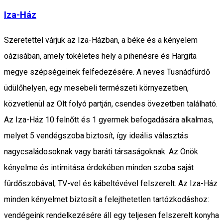
Iza-Ház
Szeretettel várjuk az Iza-Házban, a béke és a kényelem
oázisában, amely tökéletes hely a pihenésre és Hargita
megye szépségeinek felfedezésére. A neves Tusnádfürdő
üdülőhelyen, egy mesebeli természeti környezetben,
közvetlenül az Olt folyó partján, csendes övezetben található.
Az Iza-Ház 10 felnőtt és 1 gyermek befogadására alkalmas,
melyet 5 vendégszoba biztosít, így ideális választás
nagycsaládosoknak vagy baráti társaságoknak. Az Önök
kényelme és intimitása érdekében minden szoba saját
fürdőszobával, TV-vel és kábeltévével felszerelt. Az Iza-Ház
minden kényelmet biztosít a felejthetetlen tartózkodáshoz:
vendégeink rendelkezésére áll egy teljesen felszerelt konyha