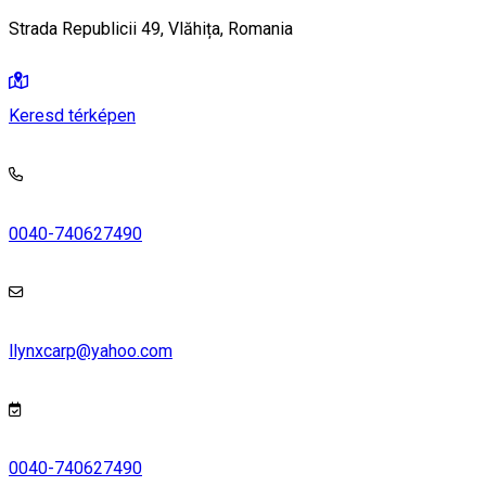
Strada Republicii 49, Vlăhița, Romania
Keresd térképen
0040-740627490
llynxcarp@yahoo.com
0040-740627490