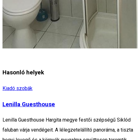
Hasonló helyek
Kiadó szobák
Lenilla Guesthouse
Lenilla Guesthouse Hargita megye festői szépségű Siklód
faluban várja vendégeit. A lélegzetelállító panoráma, a tiszta
hegyi levegő és a környék nyugalma együttesen teremtik