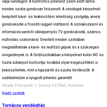
várja vendégeit. A komfortos pihenést szem előtt tartva
minden szoba gondosan felszerelt. A vendégek kényelmét
beépített kávé- és teakészítési lehetőség szolgálja, amely
gondoskodik a frissítő reggeli indításról. A szórakozásról és
információcseréről síkképernyős TV gondoskodik, számos
műholdas csatornával. Emellett minden szobában
megtalálhatóak a kávé- és teafőző gépek és a szükséges
üvegedények is. A fürdőszobákban a kényelmet külön WC és
tiszta zuhanyzó biztosítja, továbbá olyan kiegészítőket is
bekészítettek, mint a hajszárító és a puha törölközők. A
szálláshelyen a nyugodt pihenés garantált.
Strada Principală 1, Corund 537060, Romania
Kiadó szobák
Tornácos vendégház