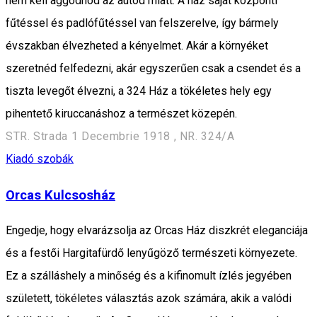
nem kell aggódnod az autód miatt. A ház saját központi
fűtéssel és padlófűtéssel van felszerelve, így bármely
évszakban élvezheted a kényelmet. Akár a környéket
szeretnéd felfedezni, akár egyszerűen csak a csendet és a
tiszta levegőt élvezni, a 324 Ház a tökéletes hely egy
pihentető kiruccanáshoz a természet közepén.
STR. Strada 1 Decembrie 1918 , NR. 324/A
Kiadó szobák
Orcas Kulcsosház
Engedje, hogy elvarázsolja az Orcas Ház diszkrét eleganciája
és a festői Hargitafürdő lenyűgöző természeti környezete.
Ez a szálláshely a minőség és a kifinomult ízlés jegyében
született, tökéletes választás azok számára, akik a valódi