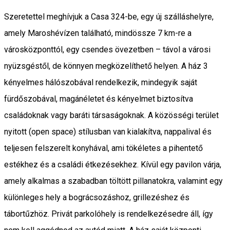
Szeretettel meghívjuk a Casa 324-be, egy új szálláshelyre,
amely Maroshévízen található, mindössze 7 km-re a
városközponttól, egy csendes övezetben – távol a városi
nyüzsgéstől, de könnyen megközelíthető helyen. A ház 3
kényelmes hálószobával rendelkezik, mindegyik saját
fürdőszobával, magánéletet és kényelmet biztosítva
családoknak vagy baráti társaságoknak. A közösségi terület
nyitott (open space) stílusban van kialakítva, nappalival és
teljesen felszerelt konyhával, ami tökéletes a pihentető
estékhez és a családi étkezésekhez. Kívül egy pavilon várja,
amely alkalmas a szabadban töltött pillanatokra, valamint egy
különleges hely a bográcsozáshoz, grillezéshez és
tábortűzhöz. Privát parkolóhely is rendelkezésedre áll, így