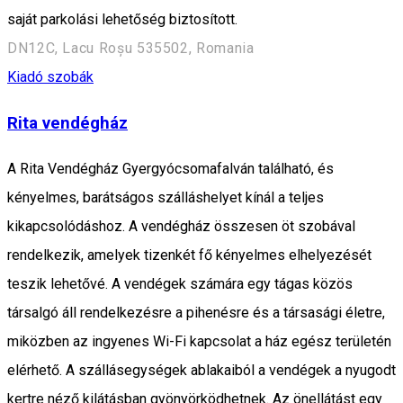
saját parkolási lehetőség biztosított.
DN12C, Lacu Roșu 535502, Romania
Kiadó szobák
Rita vendégház
A Rita Vendégház Gyergyócsomafalván található, és
kényelmes, barátságos szálláshelyet kínál a teljes
kikapcsolódáshoz. A vendégház összesen öt szobával
rendelkezik, amelyek tizenkét fő kényelmes elhelyezését
teszik lehetővé. A vendégek számára egy tágas közös
társalgó áll rendelkezésre a pihenésre és a társasági életre,
miközben az ingyenes Wi-Fi kapcsolat a ház egész területén
elérhető. A szállásegységek ablakaiból a vendégek a nyugodt
kertre néző kilátásban gyönyörködhetnek. Az önellátást egy