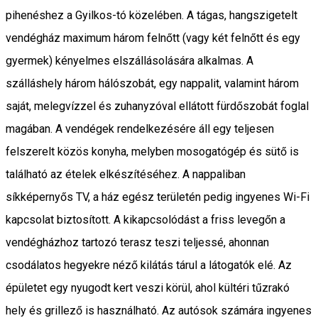
pihenéshez a Gyilkos-tó közelében. A tágas, hangszigetelt
vendégház maximum három felnőtt (vagy két felnőtt és egy
gyermek) kényelmes elszállásolására alkalmas. A
szálláshely három hálószobát, egy nappalit, valamint három
saját, melegvízzel és zuhanyzóval ellátott fürdőszobát foglal
magában. A vendégek rendelkezésére áll egy teljesen
felszerelt közös konyha, melyben mosogatógép és sütő is
található az ételek elkészítéséhez. A nappaliban
síkképernyős TV, a ház egész területén pedig ingyenes Wi-Fi
kapcsolat biztosított. A kikapcsolódást a friss levegőn a
vendégházhoz tartozó terasz teszi teljessé, ahonnan
csodálatos hegyekre néző kilátás tárul a látogatók elé. Az
épületet egy nyugodt kert veszi körül, ahol kültéri tűzrakó
hely és grillező is használható. Az autósok számára ingyenes