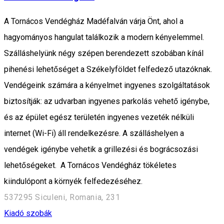
A Tornácos Vendégház Madéfalván várja Önt, ahol a
hagyományos hangulat találkozik a modern kényelemmel.
Szálláshelyünk négy szépen berendezett szobában kínál
pihenési lehetőséget a Székelyföldet felfedező utazóknak.
Vendégeink számára a kényelmet ingyenes szolgáltatások
biztosítják: az udvarban ingyenes parkolás vehető igénybe,
és az épület egész területén ingyenes vezeték nélküli
internet (Wi-Fi) áll rendelkezésre. A szálláshelyen a
vendégek igénybe vehetik a grillezési és bográcsozási
lehetőségeket. A Tornácos Vendégház tökéletes
kiindulópont a környék felfedezéséhez.
537295 Siculeni, Romania, 231
Kiadó szobák