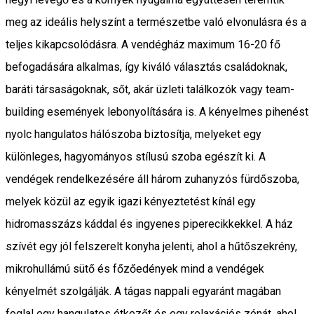
meg az ideális helyszínt a természetbe való elvonulásra és a
teljes kikapcsolódásra. A vendégház maximum 16-20 fő
befogadására alkalmas, így kiváló választás családoknak,
baráti társaságoknak, sőt, akár üzleti találkozók vagy team-
building események lebonyolítására is. A kényelmes pihenést
nyolc hangulatos hálószoba biztosítja, melyeket egy
különleges, hagyományos stílusú szoba egészít ki. A
vendégek rendelkezésére áll három zuhanyzós fürdőszoba,
melyek közül az egyik igazi kényeztetést kínál egy
hidromasszázs káddal és ingyenes piperecikkekkel. A ház
szívét egy jól felszerelt konyha jelenti, ahol a hűtőszekrény,
mikrohullámú sütő és főzőedények mind a vendégek
kényelmét szolgálják. A tágas nappali egyaránt magában
foglal egy hangulatos étkezőt és egy relaxációs zónát, ahol