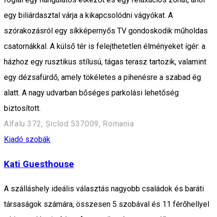
egy biliárdasztal várja a kikapcsolódni vágyókat. A
szórakozásról egy síkképernyős TV gondoskodik műholdas
csatornákkal. A külső tér is felejthetetlen élményeket ígér: a
házhoz egy rusztikus stílusú, tágas terasz tartozik, valamint
egy dézsafürdő, amely tökéletes a pihenésre a szabad ég
alatt. A nagy udvarban bőséges parkolási lehetőség
biztosított.
Alfalu 372, Șiclod 537009, Romania
Kiadó szobák
Kati Guesthouse
A szálláshely ideális választás nagyobb családok és baráti
társaságok számára, összesen 5 szobával és 11 férőhellyel