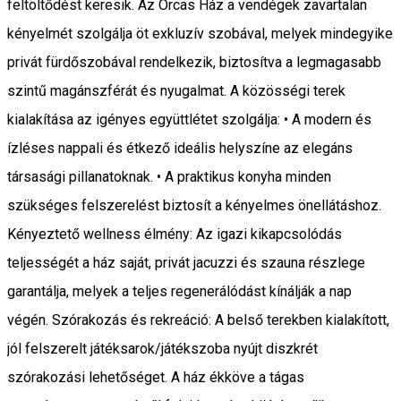
feltöltődést keresik. Az Orcas Ház a vendégek zavartalan
kényelmét szolgálja öt exkluzív szobával, melyek mindegyike
privát fürdőszobával rendelkezik, biztosítva a legmagasabb
szintű magánszférát és nyugalmat. A közösségi terek
kialakítása az igényes együttlétet szolgálja: • A modern és
ízléses nappali és étkező ideális helyszíne az elegáns
társasági pillanatoknak. • A praktikus konyha minden
szükséges felszerelést biztosít a kényelmes önellátáshoz.
Kényeztető wellness élmény: Az igazi kikapcsolódás
teljességét a ház saját, privát jacuzzi és szauna részlege
garantálja, melyek a teljes regenerálódást kínálják a nap
végén. Szórakozás és rekreáció: A belső terekben kialakított,
jól felszerelt játéksarok/játékszoba nyújt diszkrét
szórakozási lehetőséget. A ház ékköve a tágas