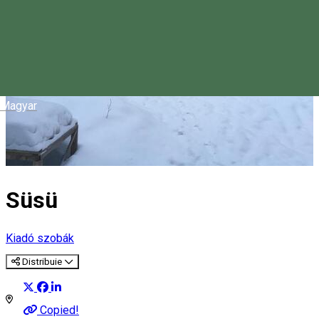
Magyar
Süsü
Kiadó szobák
Distribuie
Copied!