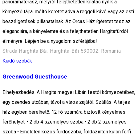
panorámaterasz, melyről felejthetetlen kilátás nyílik a
környező tájra, méltó keretet adva a reggeli kávé vagy az esti
beszélgetések pillanatainak. Az Orcas Ház ígéretet tesz az
eleganciára, a kényelemre és a felejthetetlen Hargitafürdői
élményre. Lépjen be a nyugalom szférájába!
Strada Harghita Băi, Harghita-Băi 530002, Romania
Kiadó szobák
Greenwood Guesthouse
Elhelyezkedés: A Hargita megyei Libán festői környezetében,
egy csendes utcában, távol a város zajától. Szállás: A teljes
ház egyben bérelhető, 12 fő számára biztosít kényelmes
férőhelyet: • 2 db 4 személyes szoba • 2 db 2 személyes
szoba • Emeleten közös fürdőszoba, földszinten külön férfi