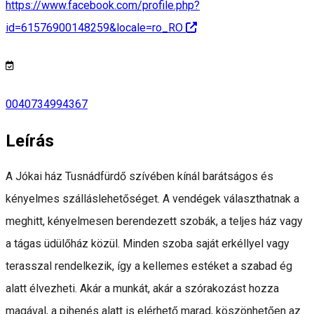
https://www.facebook.com/profile.php?
id=61576900148259&locale=ro_RO
0040734994367
Leírás
A Jókai ház Tusnádfürdő szívében kínál barátságos és
kényelmes szálláslehetőséget. A vendégek választhatnak a
meghitt, kényelmesen berendezett szobák, a teljes ház vagy
a tágas üdülőház közül. Minden szoba saját erkéllyel vagy
terasszal rendelkezik, így a kellemes estéket a szabad ég
alatt élvezheti. Akár a munkát, akár a szórakozást hozza
magával, a pihenés alatt is elérhető marad, köszönhetően az