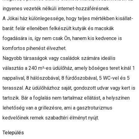
ingyenes vezeték nélküli internet-hozzáférésnek.
A Jókai ház különlegessége, hogy teljes mértékben kisállat-
barát: felár ellenében felkészült kutyák és macskák
fogadására is, így nem csak Ön, hanem kis kedvence is
komfortos pihenést élvezhet.
Nagyobb társaságok vagy családok számára ideális
választás a 240 m²-es üdülőház, amely bőséges teret kínál 1
nappalival, 8 hálószobával, 8 fürdőszobával, 5 WC-vel és 5
terasszal. Az üdülőházhoz saját, gondozott udvar vagy kert is
tartozik. Bár a foglalás nem tartalmaz ellátást, a helyszínen
lehetőség van a grillezésre, ami a gasztroturizmus
kedvelőinek remek szabadtéri élményt nyújt.
Település