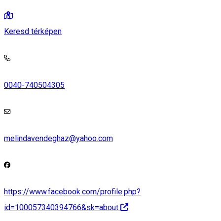
Keresd térképen
0040-740504305
melindavendeghaz@yahoo.com
https://www.facebook.com/profile.php?
id=100057340394766&sk=about