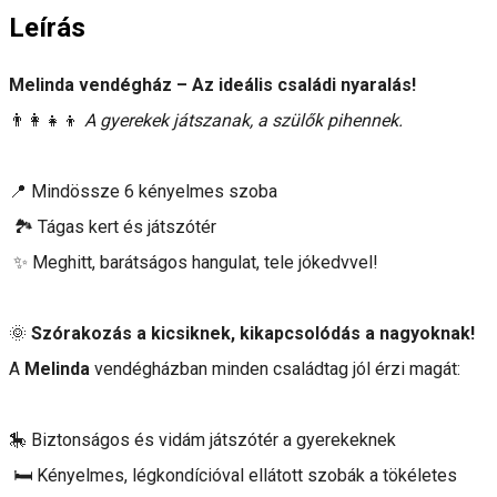
Leírás
Melinda vendégház – Az ideális családi nyaralás!
👨‍👩‍👧‍👦
A gyerekek játszanak, a szülők pihennek.
📍 Mindössze 6 kényelmes szoba
🏞 Tágas kert és játszótér
✨ Meghitt, barátságos hangulat, tele jókedvvel!
🌞
Szórakozás a kicsiknek, kikapcsolódás a nagyoknak!
A
Melinda
vendégházban minden családtag jól érzi magát:
🎠 Biztonságos és vidám játszótér a gyerekeknek
🛏️ Kényelmes, légkondícióval ellátott szobák a tökéletes