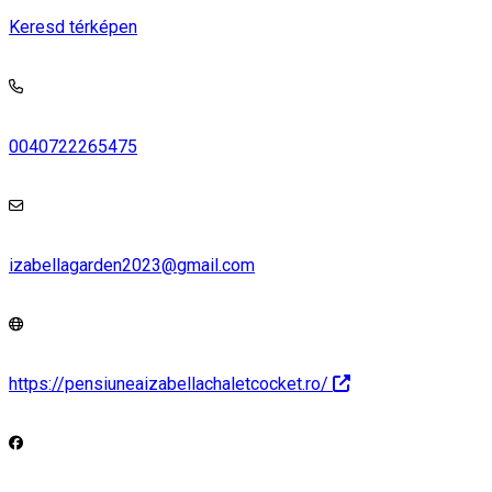
Keresd térképen
0040722265475
izabellagarden2023@gmail.com
https://pensiuneaizabellachaletcocket.ro/