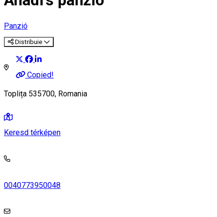
Anadi's panzió
Panzió
Distribuie
Copied!
Toplița 535700, Romania
Keresd térképen
0040773950048