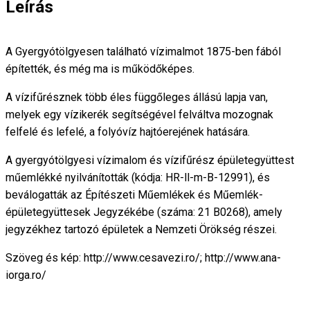
Leírás
A Gyergyótölgyesen található vízimalmot 1875-ben fából
építették, és még ma is működőképes.
A vízifűrésznek több éles függőleges állású lapja van,
melyek egy vízikerék segítségével felváltva mozognak
felfelé és lefelé, a folyóvíz hajtóerejének hatására.
A gyergyótölgyesi vízimalom és vízifűrész épületegyüttest
műemlékké nyilvánították (kódja: HR-ll-m-B-12991), és
beválogatták az Építészeti Műemlékek és Műemlék-
épületegyüttesek Jegyzékébe (száma: 21 B0268), amely
jegyzékhez tartozó épületek a Nemzeti Örökség részei.
Szöveg és kép: http://www.cesavezi.ro/; http://www.ana-
iorga.ro/