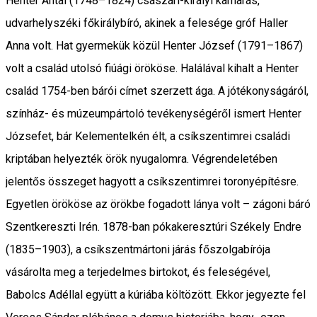
Henter Antal (1748–1824) császári-királyi kamarás,
udvarhelyszéki főkirálybíró, akinek a felesége gróf Haller
Anna volt. Hat gyermekük közül Henter József (1791–1867)
volt a család utolsó fiúági örököse. Halálával kihalt a Henter
család 1754-ben bárói címet szerzett ága. A jótékonyságáról,
színház- és múzeumpártoló tevékenységéről ismert Henter
Józsefet, bár Kelementelkén élt, a csíkszentimrei családi
kriptában helyezték örök nyugalomra. Végrendeletében
jelentős összeget hagyott a csíkszentimrei toronyépítésre.
Egyetlen örököse az örökbe fogadott lánya volt – zágoni báró
Szentkereszti Irén. 1878-ban pókakeresztúri Székely Endre
(1835–1903), a csíkszentmártoni járás főszolgabírója
vásárolta meg a terjedelmes birtokot, és feleségével,
Babolcs Adéllal együtt a kúriába költözött. Ekkor jegyezte fel