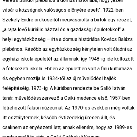
Veress Sándor plébános a domus historiába, hogy „ezen
vásár a községnek valóságos előnyére esett”. 1922-ben
Székely Endre örököseitől megvásárolta a birtok egy részét,
„a rajta levő kúriális házzal és a gazdasági épületekkel” a
helyi egyházközség – írta a domus históriába Kovács Balázs
plébános. Később az egyházközség kénytelen volt átadni az
egyházi iskola épületét az államnak, így 1948-ig ide költözött
a felekezeti iskola. Ebben az épületben volt a falu kultúrháza
és egyben mozija is 1934-től az új művelődési hajlék
felépítéséig, 1973-ig. A kúriában rendezte be Salló István
tanár, művelődésszervező a Csíki-medence első, 1957-ben
létrehozott falusi múzeumát. Az 1970-es években még voltak
itt osztálytermek, később évtizedekig üresen állt, és
csaknem az enyészeté lett, annak ellenére, hogy az 1989-es