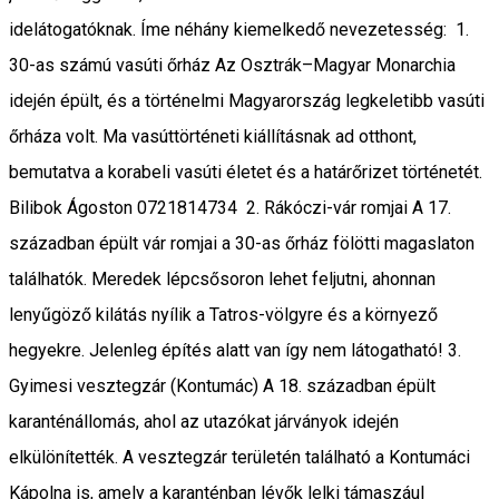
idelátogatóknak. Íme néhány kiemelkedő nevezetesség: 1.
30-as számú vasúti őrház Az Osztrák–Magyar Monarchia
idején épült, és a történelmi Magyarország legkeletibb vasúti
őrháza volt. Ma vasúttörténeti kiállításnak ad otthont,
bemutatva a korabeli vasúti életet és a határőrizet történetét.
Bilibok Ágoston 0721814734 2. Rákóczi-vár romjai A 17.
században épült vár romjai a 30-as őrház fölötti magaslaton
találhatók. Meredek lépcsősoron lehet feljutni, ahonnan
lenyűgöző kilátás nyílik a Tatros-völgyre és a környező
hegyekre. Jelenleg építés alatt van így nem látogatható! 3.
Gyimesi vesztegzár (Kontumác) A 18. században épült
karanténállomás, ahol az utazókat járványok idején
elkülönítették. A vesztegzár területén található a Kontumáci
Kápolna is, amely a karanténban lévők lelki támaszául