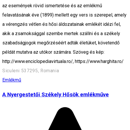
az események rövid ismertetése és az emlékmű
felavatásának éve (1899) mellett egy vers is szerepel, amely
a vérengzés vétlen és hősi áldozatainak emlékét idézi fel,
akik a zsarnoksággal szembe mertek szállni és a székely
szabadságjogok megőrzéséért adták életüket, követendő
példát mutatva az utókor számára. Szöveg és kép:
http://www.enciclopediavirtuala.ro/, https://www.harghita.ro/
Siculeni 537295, Romania
Emlékmű
A Nyergestetői Székely Hősök emlékműve