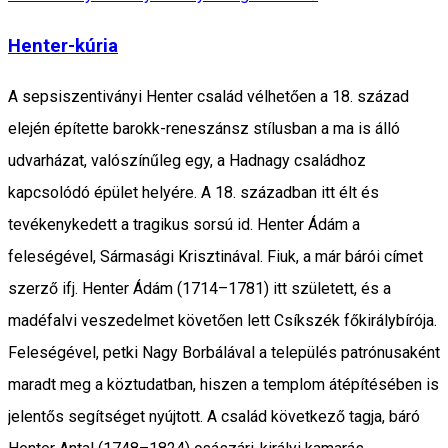
Henter-kúria
A sepsiszentiványi Henter család vélhetően a 18. század
elején építette barokk-reneszánsz stílusban a ma is álló
udvarházat, valószínűleg egy, a Hadnagy családhoz
kapcsolódó épület helyére. A 18. században itt élt és
tevékenykedett a tragikus sorsú id. Henter Ádám a
feleségével, Sármasági Krisztinával. Fiuk, a már bárói címet
szerző ifj. Henter Ádám (1714–1781) itt született, és a
madéfalvi veszedelmet követően lett Csíkszék főkirálybírója.
Feleségével, petki Nagy Borbálával a település patrónusaként
maradt meg a köztudatban, hiszen a templom átépítésében is
jelentős segítséget nyújtott. A család következő tagja, báró