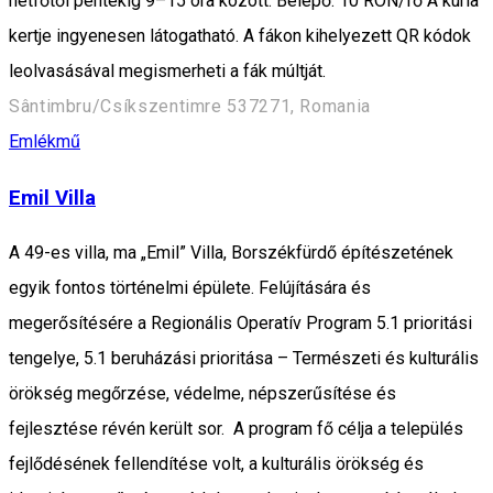
hétfőtől péntekig 9–15 óra között. Belépő: 10 RON/fő A kúria
kertje ingyenesen látogatható. A fákon kihelyezett QR kódok
leolvasásával megismerheti a fák múltját.
Sântimbru/Csíkszentimre 537271, Romania
Emlékmű
Emil Villa
A 49-es villa, ma „Emil” Villa, Borszékfürdő építészetének
egyik fontos történelmi épülete. Felújítására és
megerősítésére a Regionális Operatív Program 5.1 prioritási
tengelye, 5.1 beruházási prioritása – Természeti és kulturális
örökség megőrzése, védelme, népszerűsítése és
fejlesztése révén került sor. A program fő célja a település
fejlődésének fellendítése volt, a kulturális örökség és