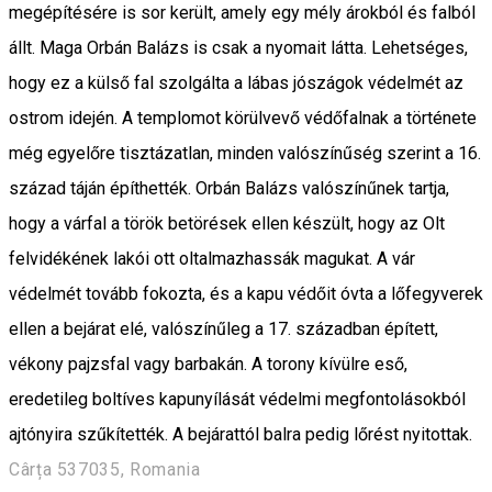
megépítésére is sor került, amely egy mély árokból és falból
állt. Maga Orbán Balázs is csak a nyomait látta. Lehetséges,
hogy ez a külső fal szolgálta a lábas jószágok védelmét az
ostrom idején. A templomot körülvevő védőfalnak a története
még egyelőre tisztázatlan, minden valószínűség szerint a 16.
század táján építhették. Orbán Balázs valószínűnek tartja,
hogy a várfal a török betörések ellen készült, hogy az Olt
felvidékének lakói ott oltalmazhassák magukat. A vár
védelmét tovább fokozta, és a kapu védőit óvta a lőfegyverek
ellen a bejárat elé, valószínűleg a 17. században épített,
vékony pajzsfal vagy barbakán. A torony kívülre eső,
eredetileg boltíves kapunyílását védelmi megfontolásokból
ajtónyira szűkítették. A bejárattól balra pedig lőrést nyitottak.
Cârța 537035, Romania