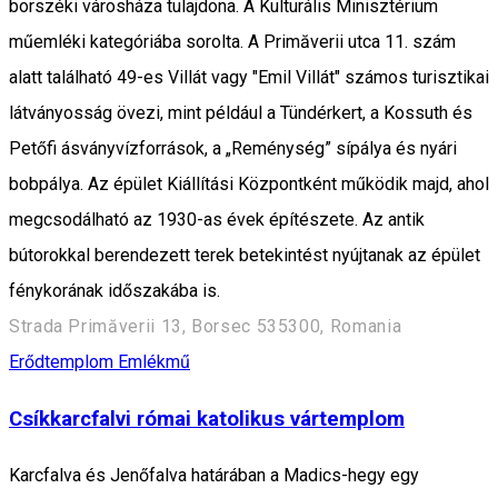
borszéki városháza tulajdona. A Kulturális Minisztérium
műemléki kategóriába sorolta. A Primăverii utca 11. szám
alatt található 49-es Villát vagy "Emil Villát" számos turisztikai
látványosság övezi, mint például a Tündérkert, a Kossuth és
Petőfi ásványvízforrások, a „Reménység” sípálya és nyári
bobpálya. Az épület Kiállítási Központként működik majd, ahol
megcsodálható az 1930-as évek építészete. Az antik
bútorokkal berendezett terek betekintést nyújtanak az épület
fénykorának időszakába is.
Strada Primăverii 13, Borsec 535300, Romania
Erődtemplom
Emlékmű
Csíkkarcfalvi római katolikus vártemplom
Karcfalva és Jenőfalva határában a Madics-hegy egy