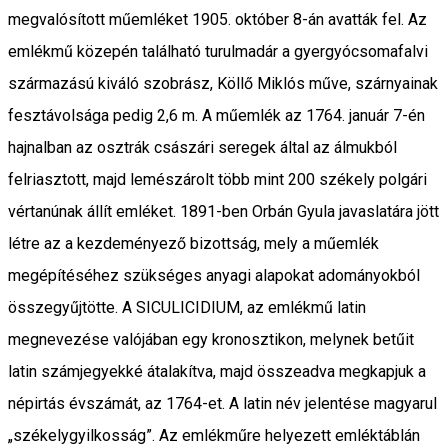
megvalósított műemléket 1905. október 8-án avatták fel. Az
emlékmű közepén található turulmadár a gyergyócsomafalvi
származású kiváló szobrász, Köllő Miklós műve, szárnyainak
fesztávolsága pedig 2,6 m. A műemlék az 1764. január 7-én
hajnalban az osztrák császári seregek által az álmukból
felriasztott, majd lemészárolt több mint 200 székely polgári
vértanúnak állít emléket. 1891-ben Orbán Gyula javaslatára jött
létre az a kezdeményező bizottság, mely a műemlék
megépítéséhez szükséges anyagi alapokat adományokból
összegyűjtötte. A SICULICIDIUM, az emlékmű latin
megnevezése valójában egy kronosztikon, melynek betűit
latin számjegyekké átalakítva, majd összeadva megkapjuk a
népirtás évszámát, az 1764-et. A latin név jelentése magyarul
„székelygyilkosság”. Az emlékműre helyezett emléktáblán