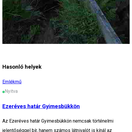
Hasonló helyek
Emlékmű
Nyitva
Ezeréves határ Gyimesbükkön
Az Ezeréves határ Gyimesbükkön nemcsak történelmi
jelentőséggel bír, hanem számos látnivalót is kínál az