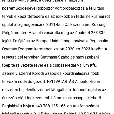
rendszerváltás után, a Csíki Székely Múzeum
közreműködésével többször volt próbálkozás a felújítási
tervek elkészíttetésére és az időközben fedél nélkül maradt
épület állagmegóvására. 2011-ben Csíkszentimre Község
Polgármesteri Hivatala vásárolta meg az épületet 233.335
lejért. Felújítása az Európai Unió támogatásával a Regionális
Operatív Program keretében zajlott 2020 és 2023 között. A
restaurálási terveken Guttmann Szabolcs nagyszebeni
főépítész vezetésével és a csíkszeredai Vallum Kft.,
személy szerint Korodi Szabolcs koordinálásával több
tervezői iroda dolgozott. NYITVATARTÁS A henter-kúria
előzetes bejelentkezéssel látogatható. Időpontfoglalás az
érkezés előtt legkevesebb három munkanappal kérhető.
Foglalásért hívja a +40 788 125 166-os telefonszámot