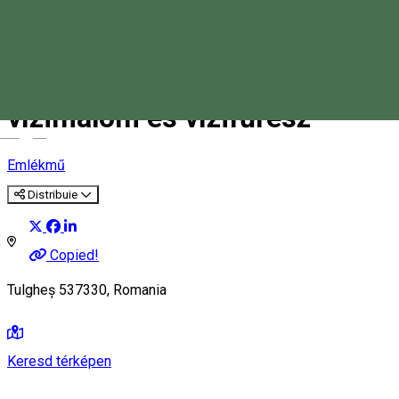
Olar Gheorghe telkén lévő
vízimalom és vízifűrész
Magyar
Emlékmű
Distribuie
Copied!
Tulgheș 537330, Romania
Keresd térképen