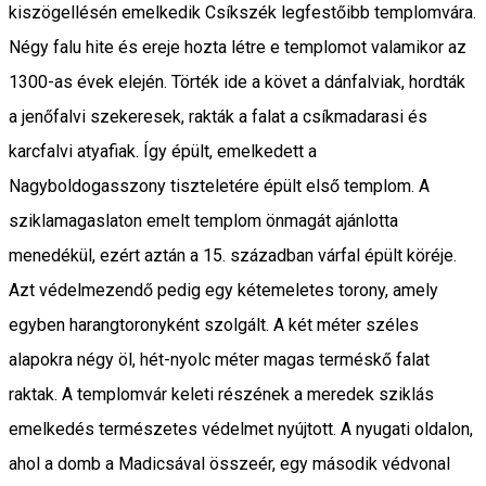
kiszögellésén emelkedik Csíkszék legfestőibb templomvára.
Négy falu hite és ereje hozta létre e templomot valamikor az
1300-as évek elején. Törték ide a követ a dánfalviak, hordták
a jenőfalvi szekeresek, rakták a falat a csíkmadarasi és
karcfalvi atyafiak. Így épült, emelkedett a
Nagyboldogasszony tiszteletére épült első templom. A
sziklamagaslaton emelt templom önmagát ajánlotta
menedékül, ezért aztán a 15. században várfal épült köréje.
Azt védelmezendő pedig egy kétemeletes torony, amely
egyben harangtoronyként szolgált. A két méter széles
alapokra négy öl, hét-nyolc méter magas terméskő falat
raktak. A templomvár keleti részének a meredek sziklás
emelkedés természetes védelmet nyújtott. A nyugati oldalon,
ahol a domb a Madicsával összeér, egy második védvonal