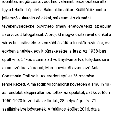
identitás megőrzése, védelme valamint hasznosítása által.
Így a felújított épület a Balneoklímatikus Kiállítóközpontra
jellemző kulturális célokkal, múzeumi és oktatási
tevékenységekkel bővíthető, amely lehetővé teszi az épület
szervezett látogatását. A projekt megvalósításával élénkül a
város kulturális élete, vonzóbbá válik a turisták számára, és
egyben a helyiek egyik büszkesége is lesz. Az 1938-ban
épült villa, 51-es szám alatt volt nyilvántartva, tulajdonosa a
szomszédos városból, Maroshévízről származó Antal
Constantin Emil volt. Az eredeti épület 26 szobával
rendelkezett. A második világháborút követően a 149/1948-
as rendelet alapján államosították az épületet, ezt követően
1950-1970 között átalakították, 28 helyiségre és 71
szálláshelyre bővítették. A felújított épület 2016. óta a