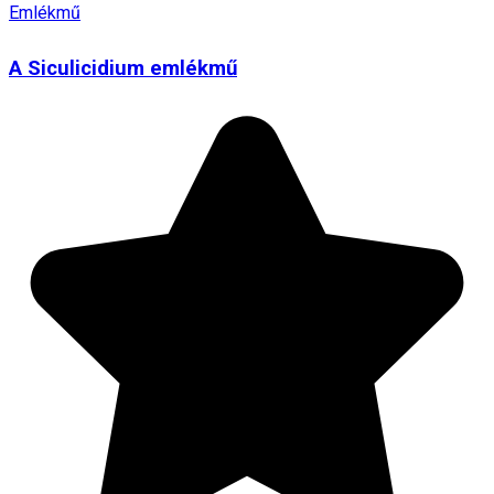
Emlékmű
A Siculicidium emlékmű