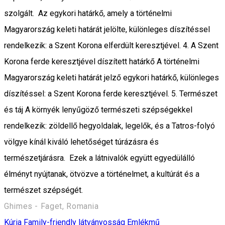
szolgált. Az egykori határkő, amely a történelmi
Magyarország keleti határát jelölte, különleges díszítéssel
rendelkezik: a Szent Korona elferdült keresztjével. 4. A Szent
Korona ferde keresztjével díszített határkő A történelmi
Magyarország keleti határát jelző egykori határkő, különleges
díszítéssel: a Szent Korona ferde keresztjével. 5. Természet
és táj A környék lenyűgöző természeti szépségekkel
rendelkezik: zöldellő hegyoldalak, legelők, és a Tatros-folyó
völgye kínál kiváló lehetőséget túrázásra és
természetjárásra. Ezek a látnivalók együtt egyedülálló
élményt nyújtanak, ötvözve a történelmet, a kultúrát és a
természet szépségét.
Ghimes - Faget, Romania
Kúria
Family-friendly látványosság
Emlékmű