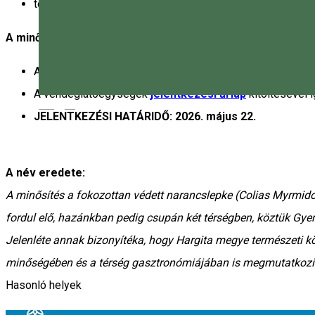
törekednek az ételpazarlás csökkentésére.
A minősítés megszerzése:
A vendéglátóhelynek eleget kell tennie a
kritériumrend
A vendéglátóegységek
jelentkezési űrlap
kitöltésével i
Magyar
JELENTKEZÉSI HATÁRIDŐ: 2026. május 22.
A név eredete:
A minősítés a fokozottan védett narancslepke (Colias Myrm
fordul elő, hazánkban pedig csupán két térségben, köztük Gy
Jelenléte annak bizonyítéka, hogy Hargita megye természeti k
minőségében és a térség gasztronómiájában is megmutatkozi
Hasonló helyek