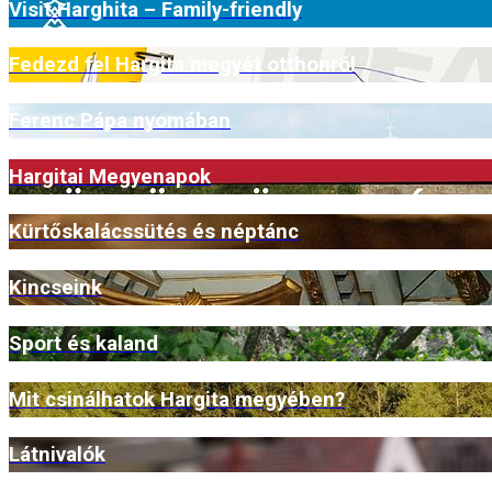
Visit Harghita – Family-friendly
Fedezd fel Hargita megyét otthonról
Ferenc Pápa nyomában
Hargitai Megyenapok
Kürtőskalácssütés és néptánc
Kincseink
Sport és kaland
Mit csinálhatok Hargita megyében?
Látnivalók