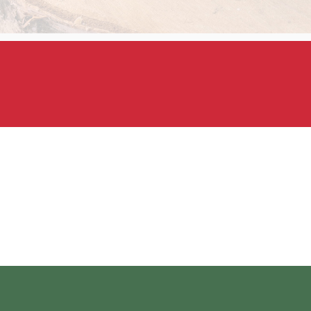
ányos gasztronómiai értékekre építő, tudatos szemléletű vendé
amelyek többek között:
k,
telek (
Signature Dish
),