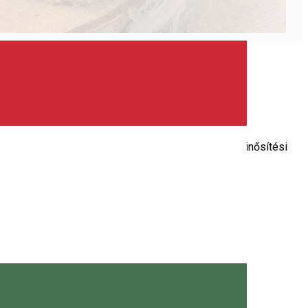
glátást képviselő egységek számára létrehozott minősítési