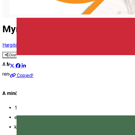
Myrmidone minősítés
Hargitai vezércikk
Distribuie
A
Myrmidone
(narancslepke) a helyi alapanyagokra és hagyom
rendszer.
Copied!
A minősítést azok a vendéglátóegységek kaphatják meg, 
100 km-es körzetből származó alapanyagokat használna
együttműködnek helyi termelőkkel,
kínálatukban megtalálhatóak a Hargita megyére jellemző é