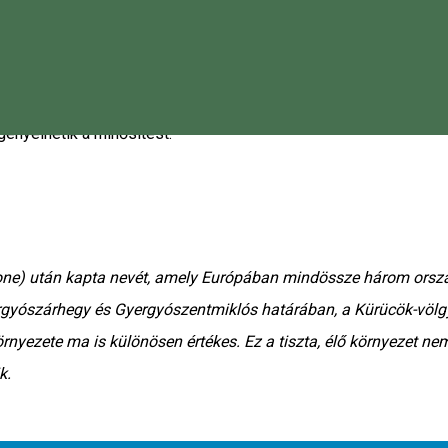
szerben
,
valamint a
Magatartási kódexben
foglaltaknak.
gényelhetik a minősítést.
idone) után kapta nevét, amely Európában mindössze három or
ergyószárhegy és Gyergyószentmiklós határában, a Kürücök-völg
örnyezete ma is különösen értékes. Ez a tiszta, élő környezet
k.