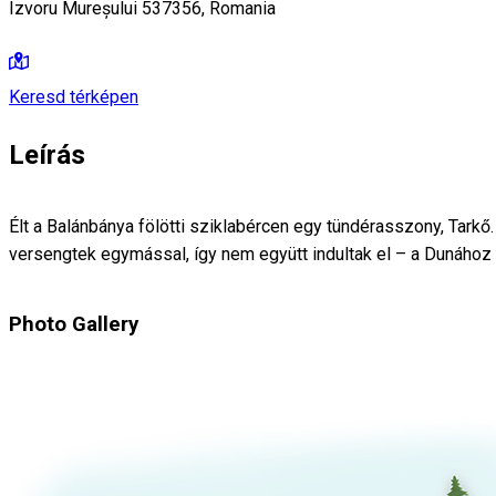
Izvoru Mureșului 537356, Romania
Keresd térképen
Leírás
Élt a Balánbánya fölötti sziklabércen egy tündérasszony, Tarkő.
versengtek egymással, így nem együtt indultak el – a Dunához 
Photo Gallery