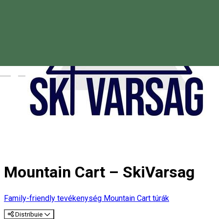
Magyar
Mountain Cart – SkiVarsag
Family-friendly tevékenység
Mountain Cart túrák
Distribuie