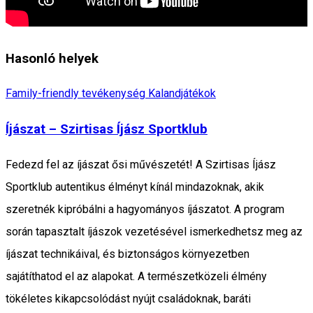
Hasonló helyek
Family-friendly tevékenység
Kalandjátékok
Íjászat – Szirtisas Íjász Sportklub
Fedezd fel az íjászat ősi művészetét! A Szirtisas Íjász
Sportklub autentikus élményt kínál mindazoknak, akik
szeretnék kipróbálni a hagyományos íjászatot. A program
során tapasztalt íjászok vezetésével ismerkedhetsz meg az
íjászat technikáival, és biztonságos környezetben
sajátíthatod el az alapokat. A természetközeli élmény
tökéletes kikapcsolódást nyújt családoknak, baráti