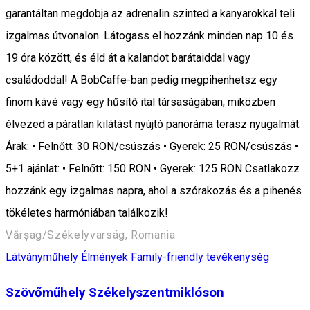
garantáltan megdobja az adrenalin szinted a kanyarokkal teli
izgalmas útvonalon. Látogass el hozzánk minden nap 10 és
19 óra között, és éld át a kalandot barátaiddal vagy
családoddal! A BobCaffe-ban pedig megpihenhetsz egy
finom kávé vagy egy hűsítő ital társaságában, miközben
élvezed a páratlan kilátást nyújtó panoráma terasz nyugalmát.
Árak: • Felnőtt: 30 RON/csúszás • Gyerek: 25 RON/csúszás •
5+1 ajánlat: • Felnőtt: 150 RON • Gyerek: 125 RON Csatlakozz
hozzánk egy izgalmas napra, ahol a szórakozás és a pihenés
tökéletes harmóniában találkozik!
Vărșag/Székelyvarság, Romania
Látványműhely
Élmények
Family-friendly tevékenység
Szövőműhely Székelyszentmiklóson