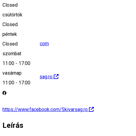
Closed
+40753701033
csütörtök
Closed
péntek
skivarsag@gmail.com
Closed
szombat
11:00
-
17:00
vasárnap
http://www.skivarsag.ro
11:00
-
17:00
https://www.facebook.com/Skivarsag.ro
Leírás