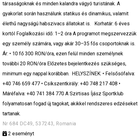
társaságoknak és minden kalandra vágyó turistának. A
gyakorlat során használunk statikus és dinamikus, valamit
élethű nagyságú habszivacs állatokat is. Korhatár: 6 éves
kortól Foglalkozási idő: 1–2 óra A programot megszervezzük
egy személy számára, vagy akár 30–35 fős csoportoknak is.
Ár: • 10 fő 300 RON/óra, ezen felül minden személynek
további 20 RON/óra Előzetes bejelentkezés szükséges,
minimum egy nappal korábban. HELYSZÍNEK: • Felsősófalva:
+40 746 659 477 • Csíkszentkirály: +40 748 217 408 •
Máréfalva: +40 741 384 770 A Szirtisas Íjász Sportklub
folyamatosan fogad új tagokat, akikkel rendszeres edzéseket
tartanak.
Nr 684 DC49, 537243, Romania
2
eseményt