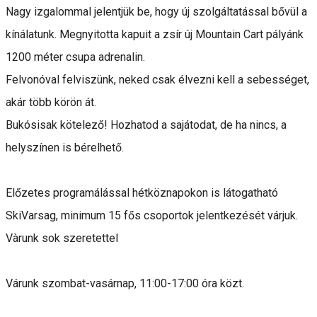
Nagy izgalommal jelentjük be, hogy új szolgáltatással bővül a
kínálatunk. Megnyitotta kapuit a zsír új Mountain Cart pályánk
1200 méter csupa adrenalin.
Felvonóval felviszünk, neked csak élvezni kell a sebességet,
akár több körön át.
Bukósisak kötelező! Hozhatod a sajátodat, de ha nincs, a
helyszínen is bérelhető.
Előzetes programálással hétköznapokon is látogatható
SkiVarsag, minimum 15 fős csoportok jelentkezését várjuk.
Vàrunk sok szeretettel
Várunk szombat-vasárnap, 11:00-17:00 óra közt.