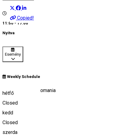
Copied!
11:00 - 17:00
Nyitva
Esemény
Weekly Schedule
Vărșag 537350, Romania
hétfő
Closed
kedd
Keresd térképen
Closed
szerda