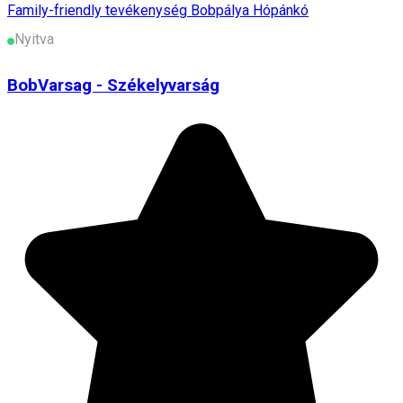
Family-friendly tevékenység
Bobpálya
Hópánkó
Nyitva
BobVarsag - Székelyvarság