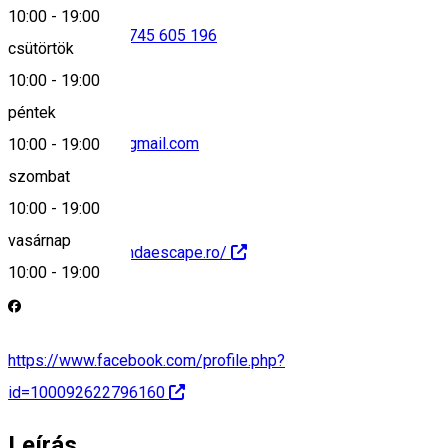
10:00
-
19:00
0740 883 097
•
0745 605 196
csütörtök
10:00
-
19:00
péntek
kalondaescape@gmail.com
10:00
-
19:00
szombat
10:00
-
19:00
vasárnap
https://www.kalondaescape.ro/
10:00
-
19:00
https://www.facebook.com/profile.php?
id=100092622796160
Leírás