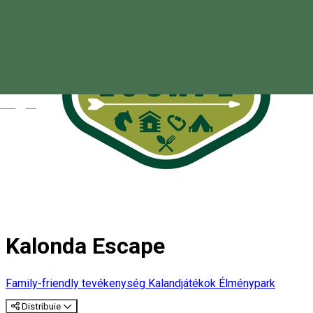
Magyar
Kalonda Escape
Family-friendly tevékenység
Kalandjátékok
Élménypark
Distribuie