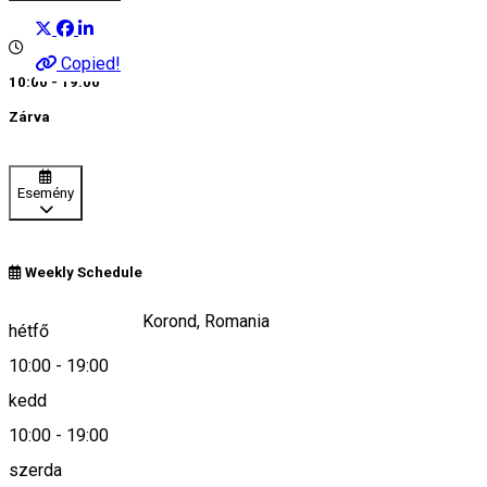
Copied!
10:00 - 19:00
Zárva
Esemény
Weekly Schedule
Kalonda/Calonda Korond, Romania
hétfő
10:00
-
19:00
kedd
Keresd térképen
10:00
-
19:00
szerda