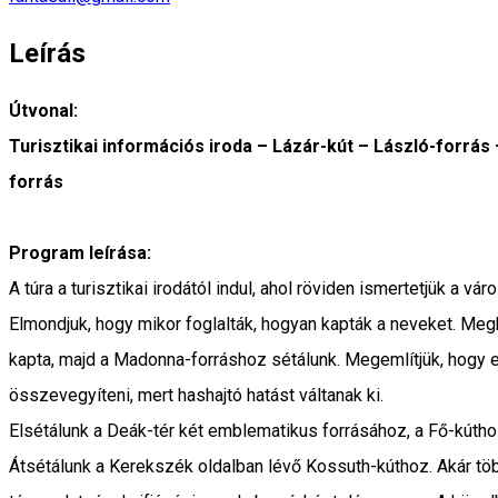
Leírás
Útvonal:
Turisztikai információs iroda – Lázár-kút – László-forrás
forrás
Program leírása:
A túra a turisztikai irodától indul, ahol röviden ismertetjük a v
Elmondjuk, hogy mikor foglalták, hogyan kapták a neveket. Megk
kapta, majd a Madonna-forráshoz sétálunk. Megemlítjük, hogy en
összevegyíteni, mert hashajtó hatást váltanak ki.
Elsétálunk a Deák-tér két emblematikus forrásához, a Fő-kútho
Átsétálunk a Kerekszék oldalban lévő Kossuth-kúthoz. Akár többe