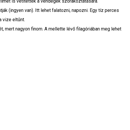
ilmet is vetítettek a vendégek szórakoztatására.
 (ingyen van). Itt lehet falatozni, napozni. Egy tíz perces
 vize eltűnt.
, mert nagyon finom. A mellette lévő filagóriában meg lehet