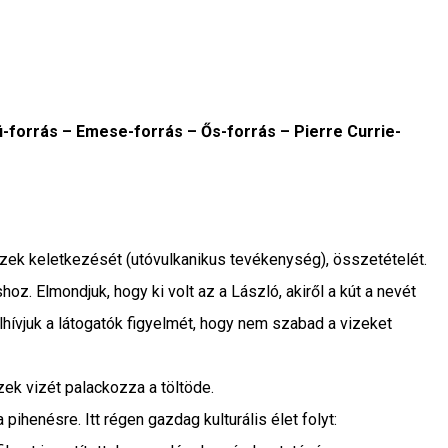
i-forrás – Emese-forrás – Ős-forrás – Pierre Currie-
borvizek keletkezését (utóvulkanikus tevékenység), összetételét.
z. Elmondjuk, hogy ki volt az a László, akiről a kút a nevét
lhívjuk a látogatók figyelmét, hogy nem szabad a vizeket
ek vizét palackozza a töltöde.
ihenésre. Itt régen gazdag kulturális élet folyt: