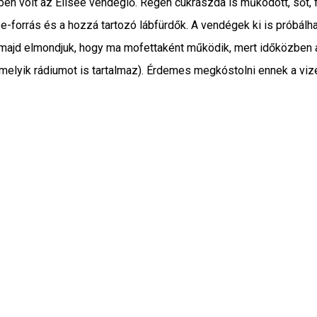
ben volt az Eliseé vendéglő. Régen cukrászda is működött, sőt, f
rrás és a hozzá tartozó lábfürdők. A vendégek ki is próbálhatják
, majd elmondjuk, hogy ma mofettaként működik, mert időközben a
melyik rádiumot is tartalmaz). Érdemes megkóstolni ennek a vizét