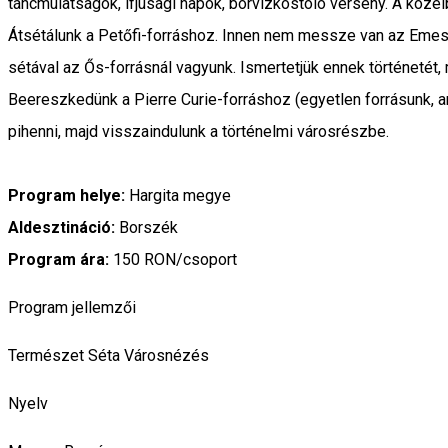
táncmulatságok, ifjúsági napok, borvízkóstoló verseny. A közel
Átsétálunk a Petőfi-forráshoz. Innen nem messze van az Emese-fo
sétával az Ős-forrásnál vagyunk. Ismertetjük ennek történetét
Beereszkedünk a Pierre Curie-forráshoz (egyetlen forrásunk, a
pihenni, majd visszaindulunk a történelmi városrészbe.
Program helye:
Hargita megye
Aldesztináció:
Borszék
Program ára:
150 RON/csoport
Program jellemzői
Természet
Séta
Városnézés
Nyelv