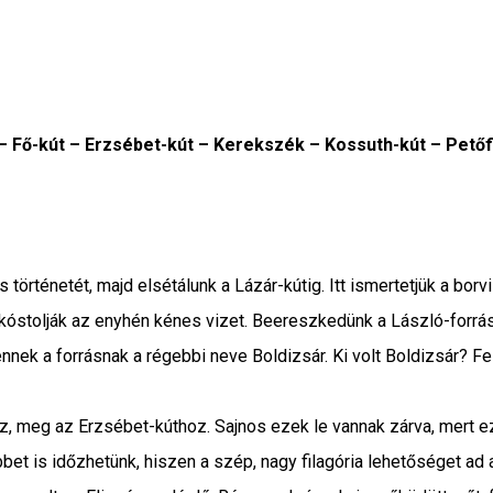
 – Fő-kút – Erzsébet-kút – Kerekszék – Kossuth-kút – Petőf
áros történetét, majd elsétálunk a Lázár-kútig. Itt ismertetjük a 
óstolják az enyhén kénes vizet. Beereszkedünk a László-forrásho
nek a forrásnak a régebbi neve Boldizsár. Ki volt Boldizsár? Fe
z, meg az Erzsébet-kúthoz. Sajnos ezek le vannak zárva, mert ez
t is időzhetünk, hiszen a szép, nagy filagória lehetőséget ad a p