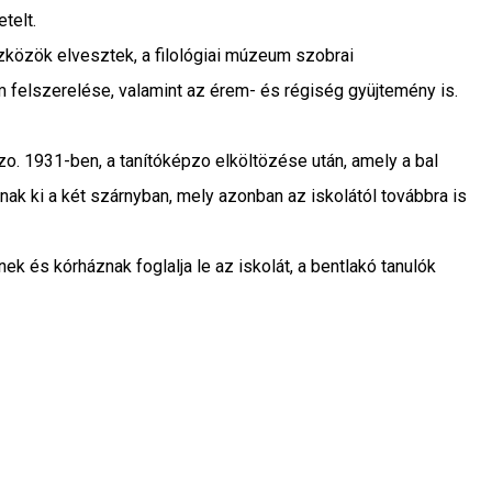
telt.
zközök elvesztek, a filológiai múzeum szobrai
em felszerelése, valamint az érem- és régiség gyüjtemény is.
zo. 1931-ben, a tanítóképzo elköltözése után, amely a bal
nak ki a két szárnyban, mely azonban az iskolától továbbra is
k és kórháznak foglalja le az iskolát, a bentlakó tanulók