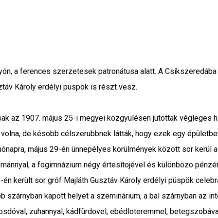
mlyón, a ferences szerzetesek patronátusa alatt. A Csíkszeredáb
áv Károly erdélyi püspök is részt vesz.
k az 1907. május 25-i megyei közgyulésen jutottak végleges hat
 volna, de késobb célszerubbnek látták, hogy ezek egy épületben
ónapra, május 29-én ünnepélyes körülmények között sor kerül az 
kmánnyal, a fogimnázium négy értesítojével és különbözo pénzé
-én került sor gróf Majláth Gusztáv Károly erdélyi püspök celebr
 szárnyban kapott helyet a szeminárium, a bal szárnyban az inte
mosdóval, zuhannyal, kádfürdovel, ebédloteremmel, betegszobával 