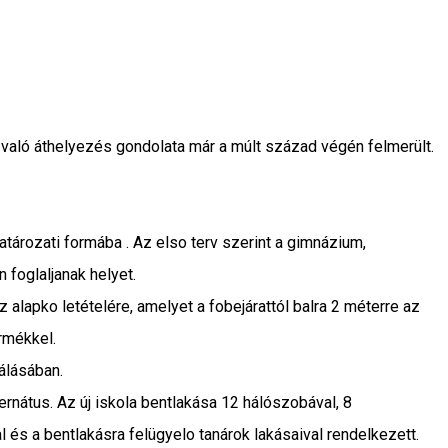
a való áthelyezés gondolata már a múlt század végén felmerült.
ározati formába . Az elso terv szerint a gimnázium,
 foglaljanak helyet.
alapko letételére, amelyet a fobejárattól balra 2 méterre az
rmékkel.
álásában.
rnátus. Az új iskola bentlakása 12 hálószobával, 8
és a bentlakásra felügyelo tanárok lakásaival rendelkezett.