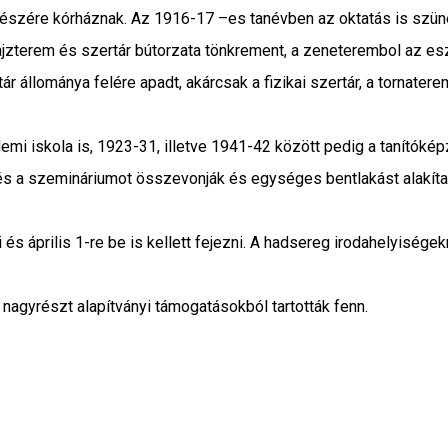
részére kórháznak. Az 1916-17 –es tanévben az oktatás is szüne
rajzterem és szertár bútorzata tönkrement, a zeneterembol az es
 állománya felére apadt, akárcsak a fizikai szertár, a tornater
emi iskola is, 1923-31, illetve 1941-42 között pedig a tanítókép
st és a szemináriumot összevonják és egységes bentlakást alakíta
április 1-re be is kellett fejezni. A hadsereg irodahelyiségekne
 nagyrészt alapítványi támogatásokból tartották fenn.