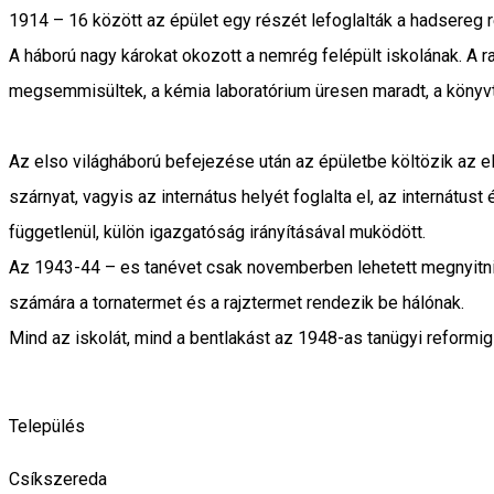
1914 – 16 között az épület egy részét lefoglalták a hadsereg 
A háború nagy károkat okozott a nemrég felépült iskolának. A 
megsemmisültek, a kémia laboratórium üresen maradt, a könyvtár
Az elso világháború befejezése után az épületbe költözik az el
szárnyat, vagyis az internátus helyét foglalta el, az internátu
függetlenül, külön igazgatóság irányításával muködött.
Az 1943-44 – es tanévet csak novemberben lehetett megnyitni és 
számára a tornatermet és a rajztermet rendezik be hálónak.
Mind az iskolát, mind a bentlakást az 1948-as tanügyi reformig
Település
Csíkszereda