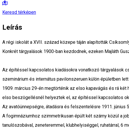
Keresd térképen
Leírás
A régi iskolát a XVII. század közepe táján alapították Csíkso
Konkrét tárgyalások 1900-ban kezdodnek, ezeken Majláth Guszt
Az építéssel kapcsolatos kiadásokra vonatkozó tárgyalások csa
szeminárium és internátus pavilonszeruen külön épületben lett
1909. március 29-én megtörténik az elso kapavágás és rá két h
elso beszögellésnél helyeztek el, az építéssel kapcsolatos o
Az avatóünnepségre, átadásra és felszentelésre 1911. június 5
A fogimnáziumhoz szimmetrikusan épült két szárny közül a jobb
tanulószobával, zeneteremmel, klubhelyiséggel, ruhatárral, 6 