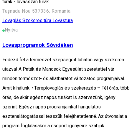
túrák - lovasszán túrák
Tușnadu Nou 537336, Romania
Lovaglás
Szekeres túra
Lovastúra
Nyitva
Lovasprogramok Sóvidéken
Fedezd fel a természet szépségeit lóháton vagy szekéren
utazva! A Paták és Mancsok Egyesület szeretettel vár
minden természet- és állatbarátot változatos programjaival.
Amit kínálunk: • Tereplovaglás és szekerezés – Fél órás, több
órás, de akár egész napos túrákat is szervezünk, igény
szerint. Egész napos programjainkat hangulatos
esztenalátogatással tesszük felejthetetlenné. Az útvonalat a
program foglalásakor a csoport igényeire szabjuk.