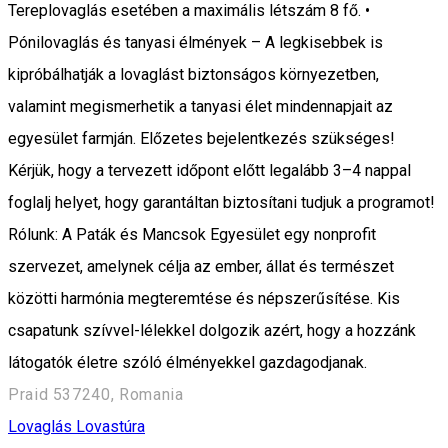
Tereplovaglás esetében a maximális létszám 8 fő. •
Pónilovaglás és tanyasi élmények – A legkisebbek is
kipróbálhatják a lovaglást biztonságos környezetben,
valamint megismerhetik a tanyasi élet mindennapjait az
egyesület farmján. Előzetes bejelentkezés szükséges!
Kérjük, hogy a tervezett időpont előtt legalább 3–4 nappal
foglalj helyet, hogy garantáltan biztosítani tudjuk a programot!
Rólunk: A Paták és Mancsok Egyesület egy nonprofit
szervezet, amelynek célja az ember, állat és természet
közötti harmónia megteremtése és népszerűsítése. Kis
csapatunk szívvel-lélekkel dolgozik azért, hogy a hozzánk
látogatók életre szóló élményekkel gazdagodjanak.
Praid 537240, Romania
Lovaglás
Lovastúra