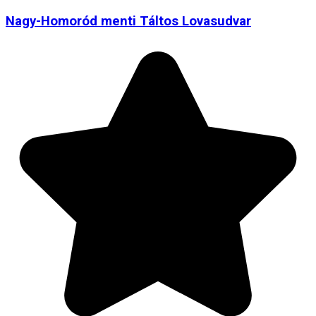
Nagy-Homoród menti Táltos Lovasudvar