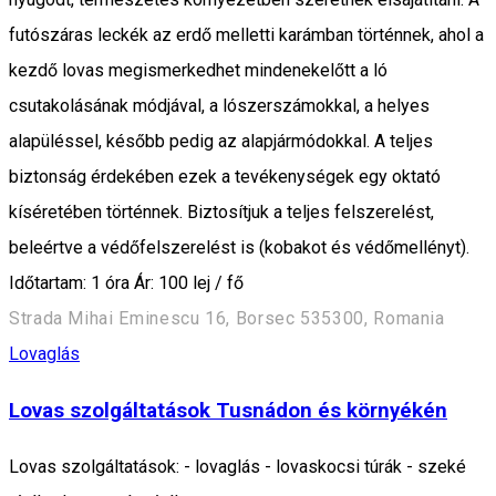
futószáras leckék az erdő melletti karámban történnek, ahol a
kezdő lovas megismerkedhet mindenekelőtt a ló
csutakolásának módjával, a lószerszámokkal, a helyes
alapüléssel, később pedig az alapjármódokkal. A teljes
biztonság érdekében ezek a tevékenységek egy oktató
kíséretében történnek. Biztosítjuk a teljes felszerelést,
beleértve a védőfelszerelést is (kobakot és védőmellényt).
Időtartam: 1 óra Ár: 100 lej / fő
Strada Mihai Eminescu 16, Borsec 535300, Romania
Lovaglás
Lovas szolgáltatások Tusnádon és környékén
Lovas szolgáltatások: - lovaglás - lovaskocsi túrák - szeké