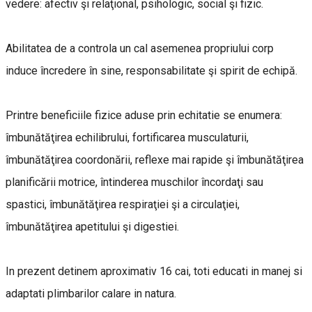
vedere: afectiv şi relaţional, psihologic, social şi fizic.
Abilitatea de a controla un cal asemenea propriului corp
induce încredere în sine, responsabilitate şi spirit de echipă.
Printre beneficiile fizice aduse prin echitatie se enumera:
îmbunătăţirea echilibrului, fortificarea musculaturii,
îmbunătăţirea coordonării, reflexe mai rapide şi îmbunătăţirea
planificării motrice, întinderea muschilor încordaţi sau
spastici, îmbunătăţirea respiraţiei şi a circulaţiei,
îmbunătăţirea apetitului şi digestiei.
In prezent detinem aproximativ 16 cai, toti educati in manej si
adaptati plimbarilor calare in natura.